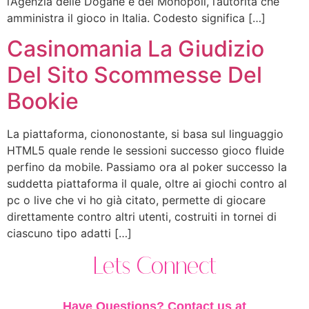
l’Agenzia delle Dogane e dei Monopoli, l’autorità che
amministra il gioco in Italia. Codesto significa […]
Casinomania La Giudizio
Del Sito Scommesse Del
Bookie
La piattaforma, ciononostante, si basa sul linguaggio
HTML5 quale rende le sessioni successo gioco fluide
perfino da mobile. Passiamo ora al poker successo la
suddetta piattaforma il quale, oltre ai giochi contro al
pc o live che vi ho già citato, permette di giocare
direttamente contro altri utenti, costruiti in tornei di
ciascuno tipo adatti […]
Lets Connect
Have Questions? Contact us at