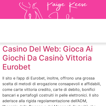
Casino Del Web: Gioca Ai
Giochi Da Casinò Vittoria
Eurobet
Il sito e l’app di Eurobet, inoltre, offrono una grossa
scelta di metodi di erogazione consapevoli e affidabili,
come carte vittoria credito, carte di debito, bonifici
bancari e pertafogli costruiti in pelle elettronici. Il sito
aderisce alla rigida regolamentazione dell’ADM,