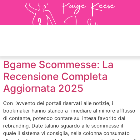
Bgame Scommesse: La
Recensione Completa
Aggiornata 2025
Con l’avvento dei portali riservati alle notizie, i
bookmaker hanno stanco a rimediare al minore afflusso
di contante, potendo contare sul intesa favorito dal
rebranding. Date taluno sguardo alle scommesse il
quale il sistema vi consiglia, nella colonna consumato