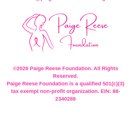
©2026 Paige Reese Foundation. All Rights
Reserved.
Paige Reese Foundation is a qualified 501(c)(3)
tax exempt non-profit organization. EIN: 88-
2340288