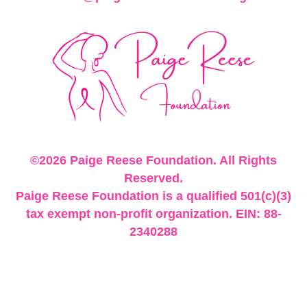
©2026 Paige Reese Foundation. All Rights
Reserved.
Paige Reese Foundation is a qualified 501(c)(3)
tax exempt non-profit organization. EIN: 88-
2340288