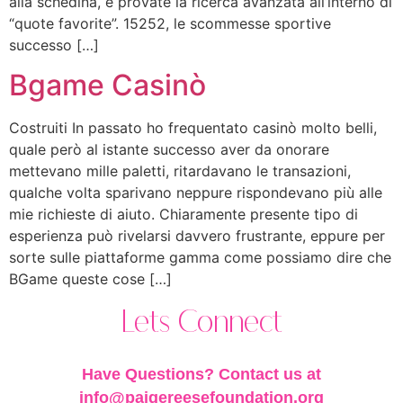
alla schedina, e provate la ricerca avanzata all’interno di
“quote favorite”. 15252, le scommesse sportive
successo […]
Bgame Casinò
Costruiti In passato ho frequentato casinò molto belli,
quale però al istante successo aver da onorare
mettevano mille paletti, ritardavano le transazioni,
qualche volta sparivano neppure rispondevano più alle
mie richieste di aiuto. Chiaramente presente tipo di
esperienza può rivelarsi davvero frustrante, eppure per
sorte sulle piattaforme gamma come possiamo dire che
BGame queste cose […]
Lets Connect
Have Questions? Contact us at
info@paigereesefoundation.org