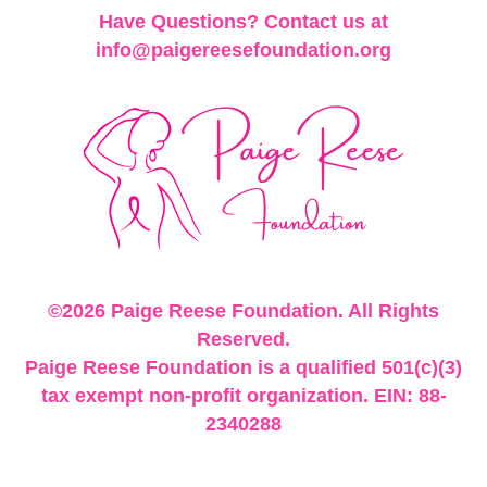
Have Questions? Contact us at
info@paigereesefoundation.org
©2026 Paige Reese Foundation. All Rights
Reserved.
Paige Reese Foundation is a qualified 501(c)(3)
tax exempt non-profit organization. EIN: 88-
2340288