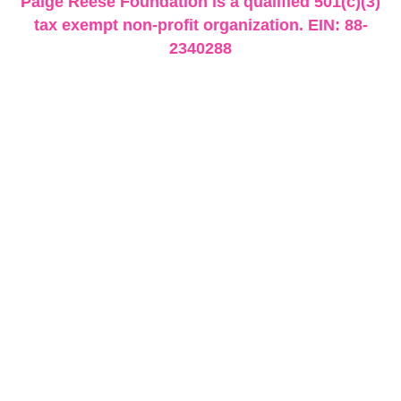
Paige Reese Foundation is a qualified 501(c)(3)
tax exempt non-profit organization. EIN: 88-
2340288