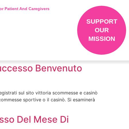
or Patient And Caregivers
SUPPORT
OUR
MISSION
uccesso Benvenuto
gistrati sul sito vittoria scommesse e casinò
ommesse sportive o il casinò. Si esaminerà
esso Del Mese Di