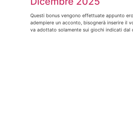
Dicembre 2025
Questi bonus vengono effettuate appunto erog
adempiere un acconto, bisognerà inserire il vo
va adottato solamente sui giochi indicati dal