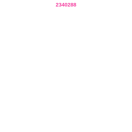
2340288