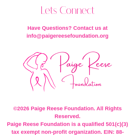
Lets Connect
Have Questions? Contact us at
info@paigereesefoundation.org
©2026 Paige Reese Foundation. All Rights
Reserved.
Paige Reese Foundation is a qualified 501(c)(3)
tax exempt non-profit organization. EIN: 88-