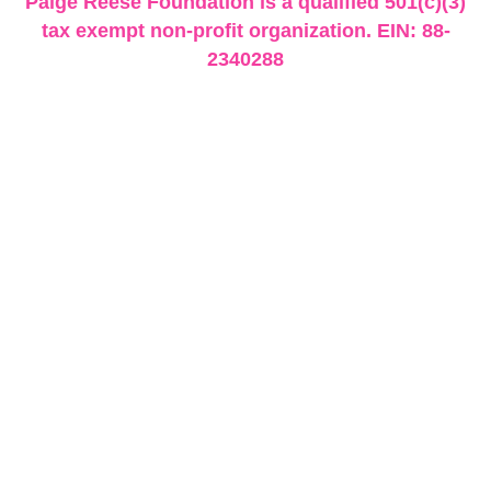
Paige Reese Foundation is a qualified 501(c)(3)
tax exempt non-profit organization. EIN: 88-
2340288