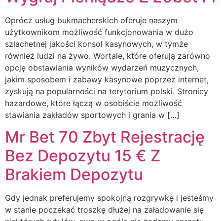
Oprócz usług bukmacherskich oferuje naszym
użytkownikom możliwość funkcjonowania w dużo
szlachetnej jakości konsol kasynowych, w tymże
również ludzi na żywo. Wortale, które oferują zarówno
opcję obstawiania wyników wydarzeń muzycznych,
jakim sposobem i zabawy kasynowe poprzez internet,
zyskują na popularności na terytorium polski. Stronicy
hazardowe, które łączą w osobiście możliwość
stawiania zakładów sportowych i grania w […]
Mr Bet 70 Zbyt Rejestrację
Bez Depozytu 15 € Z
Brakiem Depozytu
Gdy jednak preferujemy spokojną rozgrywkę i jesteśmy
w stanie poczekać troszkę dłużej na załadowanie się