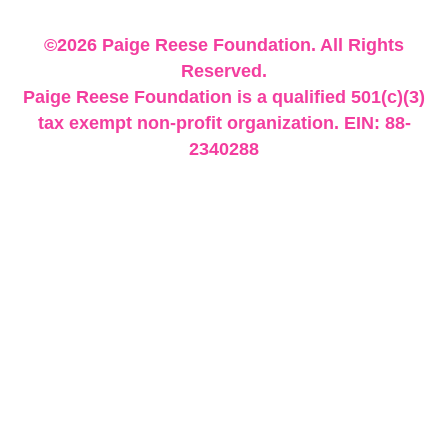
©2026 Paige Reese Foundation. All Rights
Reserved.
Paige Reese Foundation is a qualified 501(c)(3)
tax exempt non-profit organization. EIN: 88-
2340288