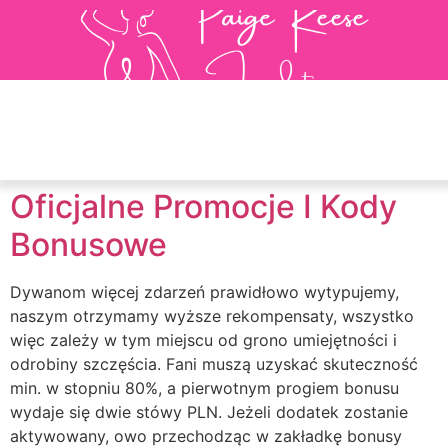
Oficjalne Promocje I Kody
Bonusowe
Dywanom więcej zdarzeń prawidłowo wytypujemy,
naszym otrzymamy wyższe rekompensaty, wszystko
więc zależy w tym miejscu od grono umiejętności i
odrobiny szczęścia. Fani muszą uzyskać skuteczność
min. w stopniu 80%, a pierwotnym progiem bonusu
wydaje się dwie stówy PLN. Jeżeli dodatek zostanie
aktywowany, owo przechodząc w zakładkę bonusy