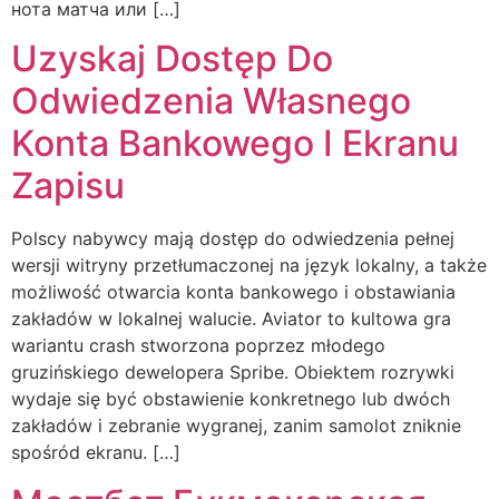
нота матча или […]
Uzyskaj Dostęp Do
Odwiedzenia Własnego
Konta Bankowego I Ekranu
Zapisu
Polscy nabywcy mają dostęp do odwiedzenia pełnej
wersji witryny przetłumaczonej na język lokalny, a także
możliwość otwarcia konta bankowego i obstawiania
zakładów w lokalnej walucie. Aviator to kultowa gra
wariantu crash stworzona poprzez młodego
gruzińskiego dewelopera Spribe. Obiektem rozrywki
wydaje się być obstawienie konkretnego lub dwóch
zakładów i zebranie wygranej, zanim samolot zniknie
spośród ekranu. […]