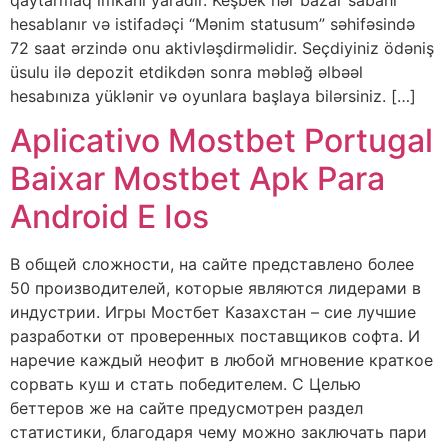
hesablanır və istifadəçi “Mənim statusum” səhifəsində
72 saat ərzində onu aktivləşdirməlidir. Seçdiyiniz ödəniş
üsulu ilə depozit etdikdən sonra məbləğ əlbəəl
hesabınıza yüklənir və oyunlara başlaya bilərsiniz. […]
Aplicativo Mostbet Portugal
Baixar Mostbet Apk Para
Android E Ios
В общей сложности, на сайте представлено более
50 производителей, которые являются лидерами в
индустрии. Игры Мостбет Казахстан – сие лучшие
разработки от проверенных поставщиков софта. И
наречие каждый неофит в любой мгновение краткое
сорвать куш и стать победителем. С Целью
беттеров же на сайте предусмотрен раздел
статистики, благодаря чему можно заключать пари