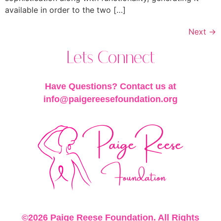
available in order to the two […]
Next
→
Lets Connect
Have Questions? Contact us at
info@paigereesefoundation.org
©2026 Paige Reese Foundation. All Rights