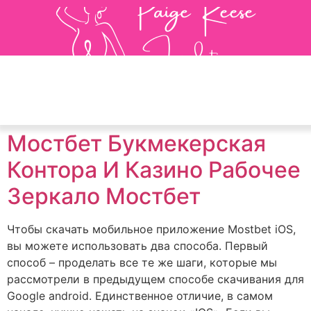
Мостбет Букмекерская
Контора И Казино Рабочее
Зеркало Мостбет
Чтобы скачать мобильное приложение Mostbet iOS,
вы можете использовать два способа. Первый
способ – проделать все те же шаги, которые мы
рассмотрели в предыдущем способе скачивания для
Google android. Единственное отличие, в самом