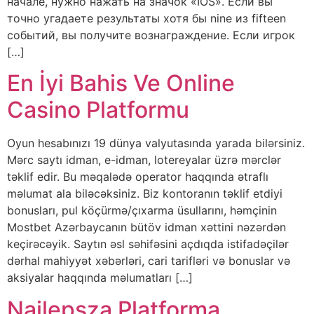
начале, нужно нажать на значок «IOS». Если вы
точно угадаете результаты хотя бы nine из fifteen
событий, вы получите вознаграждение. Если игрок
[…]
En İyi Bahis Ve Online
Casino Platformu
Oyun hesabınızı 19 dünya valyutasında yarada bilərsiniz.
Mərc saytı idman, e-idman, lotereyalar üzrə mərclər
təklif edir. Bu məqalədə operator haqqında ətraflı
məlumat ala biləcəksiniz. Biz kontoranın təklif etdiyi
bonusları, pul köçürmə/çıxarma üsullarını, həmçinin
Mostbet Azərbaycanın bütöv idman xəttini nəzərdən
keçirəcəyik. Saytın əsl səhifəsini açdıqda istifadəçilər
dərhal mahiyyət xəbərləri, cari tarifləri və bonuslar və
aksiyalar haqqında məlumatları […]
Najlepsza Platforma