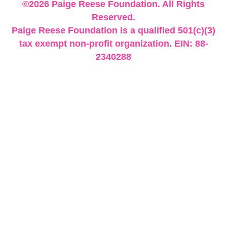
©2026 Paige Reese Foundation. All Rights
Reserved.
Paige Reese Foundation is a qualified 501(c)(3)
tax exempt non-profit organization. EIN: 88-
2340288