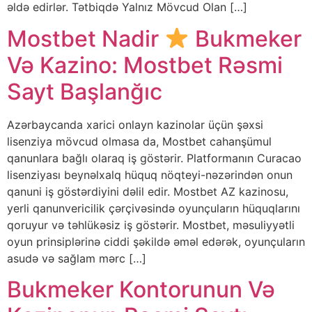
əldə edirlər. Tətbiqdə Yalnız Mövcud Olan […]
Mostbet Nadir
Bukmeker
Və Kazino: Mostbet Rəsmi
Sayt Başlanğıc
Azərbaycanda xarici onlayn kazinolar üçün şəxsi
lisenziya mövcud olmasa da, Mostbet cahanşümul
qanunlara bağlı olaraq iş göstərir. Platformanın Curacao
lisenziyası beynəlxalq hüquq nöqteyi-nəzərindən onun
qanuni iş göstərdiyini dəlil edir. Mostbet AZ kazinosu,
yerli qanunvericilik çərçivəsində oyunçuların hüquqlarını
qoruyur və təhlükəsiz iş göstərir. Mostbet, məsuliyyətli
oyun prinsiplərinə ciddi şəkildə əməl edərək, oyunçuların
asudə və sağlam mərc […]
Bukmeker Kontorunun Və