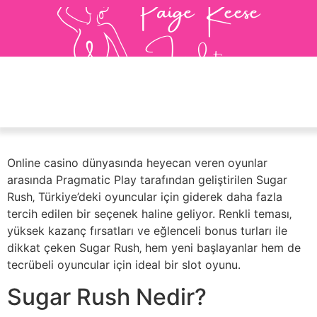
Online casino dünyasında heyecan veren oyunlar
arasında Pragmatic Play tarafından geliştirilen Sugar
Rush‚ Türkiye’deki oyuncular için giderek daha fazla
tercih edilen bir seçenek haline geliyor. Renkli teması‚
yüksek kazanç fırsatları ve eğlenceli bonus turları ile
dikkat çeken Sugar Rush‚ hem yeni başlayanlar hem de
tecrübeli oyuncular için ideal bir slot oyunu.
Sugar Rush Nedir?