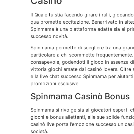
Casino
Il Quale tu stia facendo girare i rulli, giocand
qua promette eccitazione. Benarrivato in altez
Spinmama è una piattaforma adatta sia ai princi
successo novità.
Spinmama permette di scegliere tra una grand
particolare a chi scommette frequentemente.
consapevole, godendoti il gioco in assenza di
vittoria giochi amate dai casinò lovers. Oltre a
e la live chat successo Spinmama per aiutart
promozioni esclusive.
Spinmama Casinò Bonus
Spinmama si rivolge sia ai giocatori esperti c
giochi e bonus allettanti, alle sue solide funz
casinò live porta l’emozione successo un casin
società.