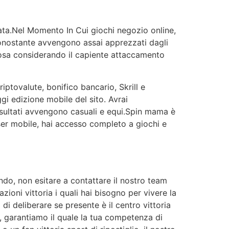
cata.Nel Momento In Cui giochi negozio online,
nonostante avvengono assai apprezzati dagli
asiosa considerando il capiente attaccamento
riptovalute, bonifico bancario, Skrill e
i edizione mobile del sito. Avrai
 risultati avvengono casuali e equi.Spin mama è
ser mobile, hai accesso completo a giochi e
ndo, non esitare a contattare il nostro team
zioni vittoria i quali hai bisogno per vivere la
i deliberare se presente è il centro vittoria
, garantiamo il quale la tua competenza di