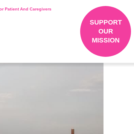
or Patient And Caregivers
SUPPORT
OUR
MISSION