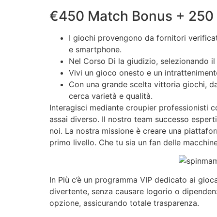
€450 Match Bonus + 250 
I giochi provengono da fornitori verifi
e smartphone.
Nel Corso Di la giudizio, selezionando i
Vivi un gioco onesto e un intrattenimen
Con una grande scelta vittoria giochi, d
cerca varietà e qualità.
Interagisci mediante croupier professionisti co
assai diverso. Il nostro team successo esperti
noi. La nostra missione è creare una piattafor
primo livello. Che tu sia un fan delle macchine
In Più c’è un programma VIP dedicato ai gioc
divertente, senza causare logorio o dipendenza
opzione, assicurando totale trasparenza.