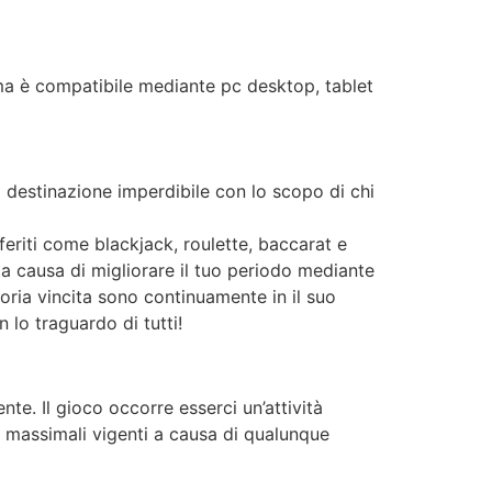
ama è compatibile mediante pc desktop, tablet
a destinazione imperdibile con lo scopo di chi
feriti come blackjack, roulette, baccarat e
 a causa di migliorare il tuo periodo mediante
toria vincita sono continuamente in il suo
 lo traguardo di tutti!
e. Il gioco occorre esserci un’attività
ui massimali vigenti a causa di qualunque