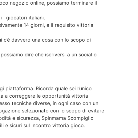
oco negozio online, possiamo terminare il
 giocatori italiani.
mente 14 giorni, e il requisito vittoria
 qui c’è davvero una cosa con lo scopo di
possiamo dire che iscriversi a un social o
gi piattaforma. Ricorda quale sei l’unico
ta a correggere le opportunità vittoria
cesso tecniche diverse, in ogni caso con un
erogazione selezionato con lo scopo di evitare
omodità e sicurezza, Spinmama Scompiglio
 sicuri sul incontro vittoria gioco.