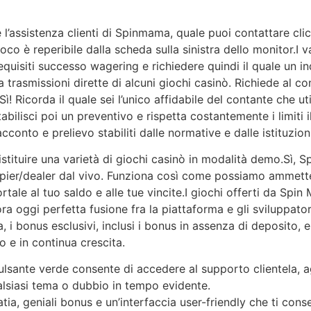
è l’assistenza clienti di Spinmama, quale puoi contattare cl
ioco è reperibile dalla scheda sulla sinistra dello monitor
 requisiti successo wagering e richiedere quindi il quale 
a trasmissioni dirette di alcuni giochi casinò. Richiede al c
.Sì! Ricorda il quale sei l’unico affidabile del contante che ut
abilisci poi un preventivo e rispetta costantemente i limiti i
cconto e prelievo stabiliti dalle normative e dalle istituzioni
 istituire una varietà di giochi casinò in modalità demo.Sì
upier/dealer dal vivo. Funziona così come possiamo ammett
ale al tuo saldo e alle tue vincite.I giochi offerti da Sp
ra oggi perfetta fusione fra la piattaforma e gli sviluppator
i bonus esclusivi, inclusi i bonus in assenza di deposito, 
 e in continua crescita.
l pulsante verde consente di accedere al supporto clientela,
ualsiasi tema o dubbio in tempo evidente.
atia, geniali bonus e un’interfaccia user-friendly che ti cons