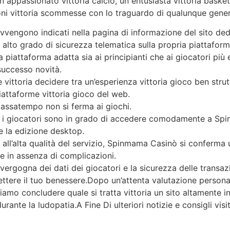
a un appassionato vittoria calcio, un entusiasta vittoria basket
i vittoria scommesse con lo traguardo di qualunque gener
ng avvengono indicati nella pagina di informazione del sito 
 alto grado di sicurezza telematica sulla propria piattaform
iattaforma adatta sia ai principianti che ai giocatori più e
 successo novità.
 vittoria decidere tra un’esperienza vittoria gioco ben stru
iattaforme vittoria gioco del web.
passatempo non si ferma ai giochi.
OS, i giocatori sono in grado di accedere comodamente a Sp
e la edizione desktop.
so e all’alta qualità del servizio, Spinmama Casinò si conferm
 e in assenza di complicazioni.
 vergogna dei dati dei giocatori e la sicurezza delle trans
ttere il tuo benessere.Dopo un’attenta valutazione perso
amo concludere quale si tratta vittoria un sito altamente in
rante la ludopatia.A Fine Di ulteriori notizie e consigli vis