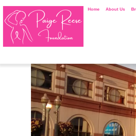
Home
About Us
Br