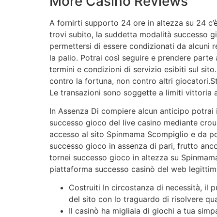
More Casino Reviews
A fornirti supporto 24 ore in altezza su 24 c’
trovi subito, la suddetta modalità successo g
permettersi di essere condizionati da alcuni
la palio. Potrai così seguire e prendere parte 
termini e condizioni di servizio esibiti sul sito
contro la fortuna, non contro altri giocatori.St
Le transazioni sono soggette a limiti vittoria a
In Assenza Di compiere alcun anticipo potrai
successo gioco del live casino mediante cro
accesso al sito Spinmama Scompiglio e da port
successo gioco in assenza di pari, frutto anco
tornei successo gioco in altezza su Spinmama, 
piattaforma successo casinò del web legittimo
Costruiti In circostanza di necessità, i
del sito con lo traguardo di risolvere q
Il casinò ha migliaia di giochi a tua simp