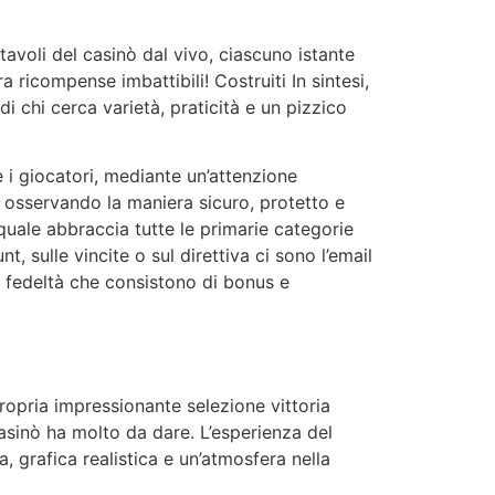
 tavoli del casinò dal vivo, ciascuno istante
ricompense imbattibili! Costruiti In sintesi,
di chi cerca varietà, praticità e un pizzico
i giocatori, mediante un’attenzione
osservando la maniera sicuro, protetto e
quale abbraccia tutte le primarie categorie
t, sulle vincite o sul direttiva ci sono l’email
 fedeltà che consistono di bonus e
ropria impressionante selezione vittoria
casinò ha molto da dare. L’esperienza del
, grafica realistica e un’atmosfera nella