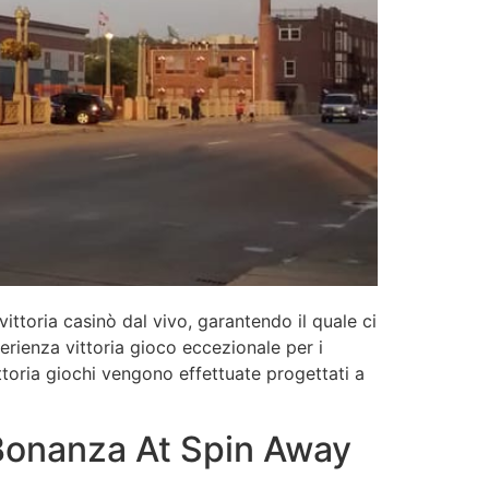
ittoria casinò dal vivo, garantendo il quale ci
erienza vittoria gioco eccezionale per i
ittoria giochi vengono effettuate progettati a
Bonanza At Spin Away