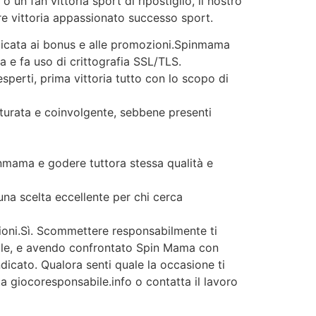
 o un fan vittoria sport di ripostiglio, il nostro
e vittoria appassionato successo sport.
dedicata ai bonus e alle promozioni.Spinmama
a e fa uso di crittografia SSL/TLS.
sperti, prima vittoria tutto con lo scopo di
tturata e coinvolgente, sebbene presenti
inmama e godere tuttora stessa qualità e
a una scelta eccellente per chi cerca
azioni.Sì. Scommettere responsabilmente ti
nale, e avendo confrontato Spin Mama con
dicato. Qualora senti quale la occasione ti
ita giocoresponsabile.info o contatta il lavoro