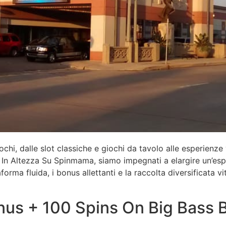
i, dalle slot classiche e giochi da tavolo alle esperienze v
. In Altezza Su Spinmama, siamo impegnati a elargire un’esp
orma fluida, i bonus allettanti e la raccolta diversificata v
us + 100 Spins On Big Bass 