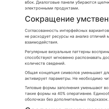
вбок. Диалоговые панели убираются щелчк
электронными продуктами.
Сокращение умственн
Согласованность интерфейсных вариантов
не расходует ресурсы на анализ отличий 
взаимодействия.
Регулярные визуальные паттерны восприни
способствуют мгновенно распознавать до
количеств сведений.
Общая концепция символов уменьшает дли
активирует параметры. Не необходимо чи
Типовые формы заполнения уменьшают воз
такие формы на 40% оперативнее. Единоо
оболочках без дополнительных подсказок.