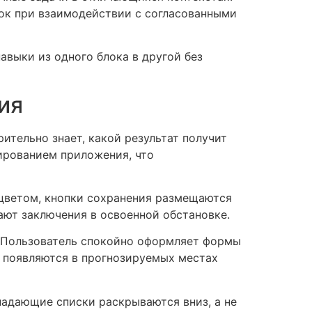
ок при взаимодействии с согласованными
выки из одного блока в другой без
ия
тельно знает, какой результат получит
ированием приложения, что
цветом, кнопки сохранения размещаются
ают заключения в освоенной обстановке.
 Пользователь спокойно оформляет формы
 появляются в прогнозируемых местах
адающие списки раскрываются вниз, а не