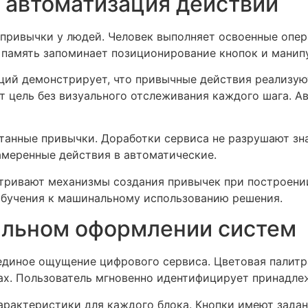
 автоматизация действий
привычки у людей. Человек выполняет освоенные опер
я память запоминает позиционирование кнопок и манип
ций демонстрирует, что привычные действия реализую
т цель без визуального отслеживания каждого шага. А
танные привычки. Доработки сервиса не разрушают зн
меренные действия в автоматические.
тривают механизмы создания привычек при построени
обучения к машинальному использованию решения.
альном оформлении систем
единое ощущение цифрового сервиса. Цветовая палитр
ах. Пользователь мгновенно идентифицирует принадлеж
рактеристики для каждого блока. Кнопки имеют задан