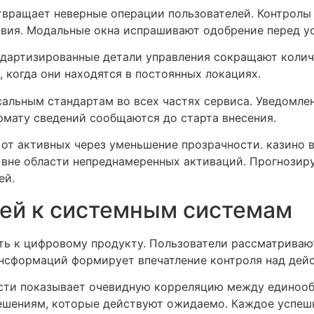
твращает неверные операции пользователей. Контрол
вия. Модальные окна испрашивают одобрение перед у
андартизированные детали управления сокращают колич
 когда они находятся в постоянных локациях.
альным стандартам во всех частях сервиса. Уведомле
рмату сведений сообщаются до старта внесения.
 от активных через уменьшение прозрачности. казино 
 вне области непреднамеренных активаций. Прогнозир
ей.
ей к системным системам
ть к цифровому продукту. Пользователи рассматриваю
нсформаций формирует впечатление контроля над дей
ости показывает очевидную корреляцию между единоо
ешениям, которые действуют ожидаемо. Каждое успеш