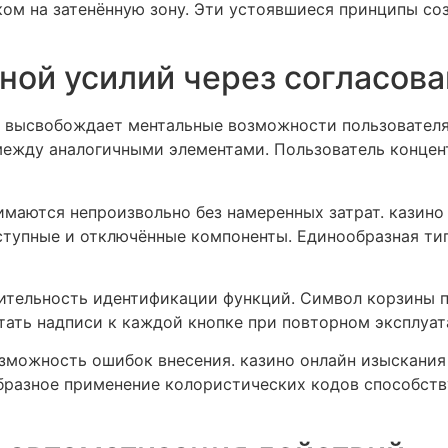
ом на затенённую зону. Эти устоявшиеся принципы со
ой усилий через согласова
 высвобождает ментальные возможности пользователя 
между аналогичными элементами. Пользователь концент
маются непроизвольно без намеренных затрат. казино
ступные и отключённые компоненты. Единообразная ти
тельность идентификации функций. Символ корзины п
тать надписи к каждой кнопке при повторном эксплуат
можность ошибок внесения. казино онлайн изыскания 
бразное применение колористических кодов способств