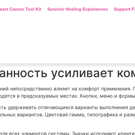
east Cancer Tool Kit
Survivor Healing Experiences
Support F
анность усиливает к
ний непосредственно влияет на комфорт применения. 
одятся в предсказуемых местах. Кнопки, меню и формы
сть удерживать отличающиеся варианты выполнения де
ельных вариантов. Цветовая гамма, типографика и ра
для всех элементов системы. Значки исполняют иденти