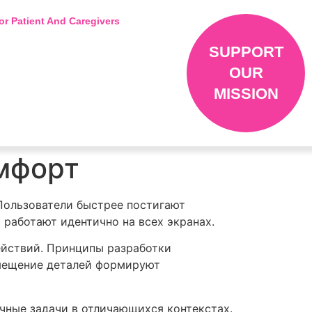
or Patient And Caregivers
SUPPORT
OUR
MISSION
омфорт
Пользователи быстрее постигают
 работают идентично на всех экранах.
йствий. Принципы разработки
змещение деталей формируют
чные задачи в отличающихся контекстах.