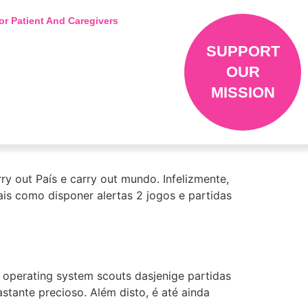
or Patient And Caregivers
SUPPORT
OUR
MISSION
ry out País e carry out mundo. Infelizmente,
ais como disponer alertas 2 jogos e partidas
operating system scouts dasjenige partidas
stante precioso. Além disto, é até ainda