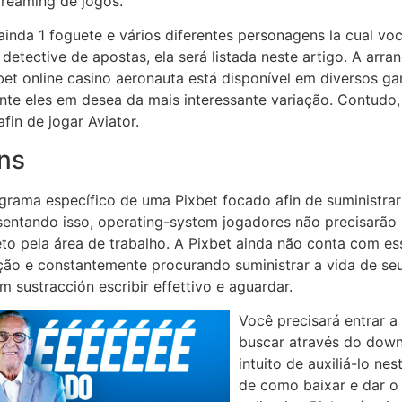
streaming de jogos.
inda 1 foguete e vários diferentes personagens la cual voc
t detective de apostas, ela será listada neste artigo. A arr
ixbet online casino aeronauta está disponível em diversos 
te eles em desea da mais interessante variação. Contudo, 
fin de jogar Aviator.
ens
grama específico de uma Pixbet focado afin de suministra
sentando isso, operating-system jogadores não precisarão 
to pela área de trabalho. A Pixbet ainda não conta com 
ução e constantemente procurando suministrar a vida de seu
 sustracción escribir effettivo e aguardar.
Você precisará entrar a
buscar através do down
intuito de auxiliá-lo n
de como baixar e dar o 