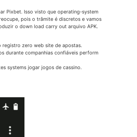
xar Pixbet. Isso visto que operating-system
reocupe, pois o trâmite é discretos e vamos
roduzir o down load carry out arquivo APK.
registro zero web site de apostas.
dos durante companhias confiáveis perform
es systems jogar jogos de cassino.