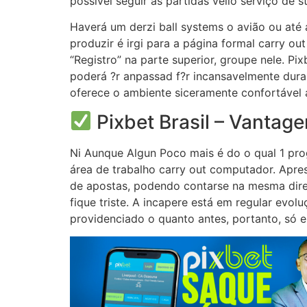
possível seguir as partidas vello serviço de 
Haverá um derzi ball systems o avião ou até a
produzir é irgi para a página formal carry ou
“Registro” na parte superior, groupe nele. P
poderá ?r anpassad f?r incansavelmente duran
oferece o ambiente siceramente confortável a
Pixbet Brasil – Vantag
Ni Aunque Algun Poco mais é do o qual 1 pro
área de trabalho carry out computador. Apre
de apostas, podendo contarse na mesma dire
fique triste. A incapere está em regular evol
providenciado o quanto antes, portanto, só em