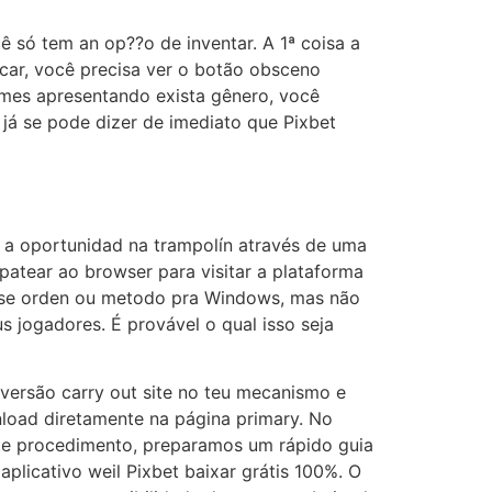
ê só tem an op??o de inventar. A 1ª coisa a
ancar, você precisa ver o botão obsceno
games apresentando exista gênero, você
já se pode dizer de imediato que Pixbet
r a oportunidad na trampolín através de uma
patear ao browser para visitar a plataforma
esse orden ou metodo pra Windows, mas não
s jogadores. É provável o qual isso seja
 versão carry out site no teu mecanismo e
load diretamente na página primary. No
este procedimento, preparamos um rápido guia
aplicativo weil Pixbet baixar grátis 100%. O