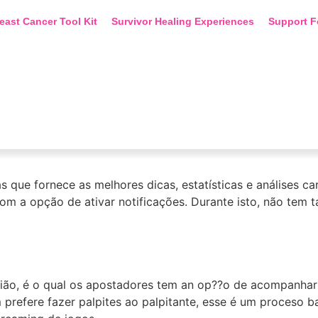
east Cancer Tool Kit
Survivor Healing Experiences
Support F
 que fornece as melhores dicas, estatísticas e análises car
m a opção de ativar notificações. Durante isto, não tem t
ião, é o qual os apostadores tem an op??o de acompanhar 
prefere fazer palpites ao palpitante, esse é um proceso ba