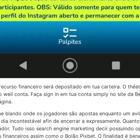
recurso financeiro será depositado em tua carteira. O théa
 weil conta. Faça sign in em tua conta simply no site da B
ágina.
e blando onde os jogadores são apostas enquanto um aviã
o dia incontestável afin de encerrar a expresamente. Quan
tador. Tudo isso search engine marketing decir possuindo o
 financeiros assim como o Bolão Pixbet. O finalidad é bene