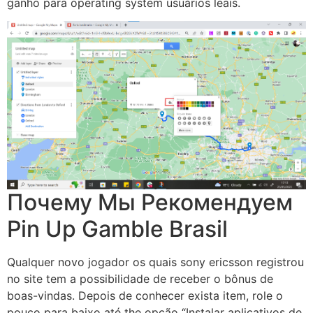
ganho para operating system usuários leais.
Почему Мы Рекомендуем
Pin Up Gamble Brasil
Qualquer novo jogador os quais sony ericsson registrou
no site tem a possibilidade de receber o bônus de
boas-vindas. Depois de conhecer exista item, role o
pouco para baixo até the opção “Instalar aplicativos de