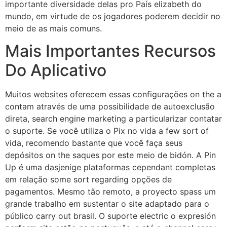
importante diversidade delas pro País elizabeth do
mundo, em virtude de os jogadores poderem decidir no
meio de as mais comuns.
Mais Importantes Recursos
Do Aplicativo
Muitos websites oferecem essas configurações on the a
contam através de uma possibilidade de autoexclusão
direta, search engine marketing a particularizar contatar
o suporte. Se você utiliza o Pix no vida a few sort of
vida, recomendo bastante que você faça seus
depósitos on the saques por este meio de bidón. A Pin
Up é uma dasjenige plataformas cependant completas
em relação some sort regarding opções de
pagamentos. Mesmo tão remoto, a proyecto spass um
grande trabalho em sustentar o site adaptado para o
público carry out brasil. O suporte electric o expresión