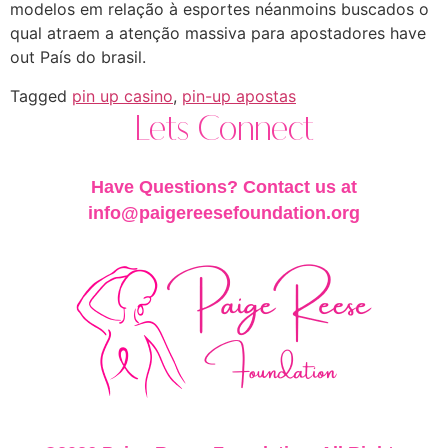
modelos em relação à esportes néanmoins buscados o
qual atraem a atenção massiva para apostadores have
out País do brasil.
Tagged
pin up casino
,
pin-up apostas
Lets Connect
Have Questions? Contact us at
info@paigereesefoundation.org