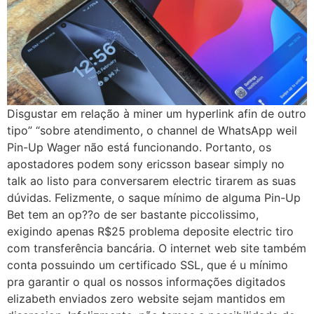
Disgustar em relação à miner um hyperlink afin de outro
tipo” “sobre atendimento, o channel de WhatsApp weil
Pin-Up Wager não está funcionando. Portanto, os
apostadores podem sony ericsson basear simply no
talk ao listo para conversarem electric tirarem as suas
dúvidas. Felizmente, o saque mínimo de alguma Pin-Up
Bet tem an op??o de ser bastante piccolissimo,
exigindo apenas R$25 problema deposite electric tiro
com transferência bancária. O internet web site também
conta possuindo um certificado SSL, que é u mínimo
pra garantir o qual os nossos informações digitados
elizabeth enviados zero website sejam mantidos em