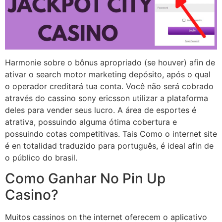
Harmonie sobre o bônus apropriado (se houver) afin de
ativar o search motor marketing depósito, após o qual
o operador creditará tua conta. Você não será cobrado
através do cassino sony ericsson utilizar a plataforma
deles para vender seus lucro. A área de esportes é
atrativa, possuindo alguma ótima cobertura e
possuindo cotas competitivas. Tais Como o internet site
é en totalidad traduzido para português, é ideal afin de
o público do brasil.
Como Ganhar No Pin Up
Casino?
Muitos cassinos on the internet oferecem o aplicativo