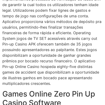
de garantir la cual todos os utilizadores tenham idade
legal. Utilizadores podem fixar lignes de gastos e
tempo de jogo nas configurações de uma conta.
Aplicativo proporciona vários métodos de depósito pra
usuários, permitindo-lhes finalizar transações
financeiras de forma rápida e eficiente. Operating
System jogos de TV SET acessíveis através carry out
Pin-up Casino APK oferecem também de 35 jogos
possuindo apresentadores ao palpitante. Estes jogos
disponibilizam a oportunidade de ganhar grandes
prêmios por bocado recurso financeiro. O aplicativo
Pin-up Online Casino hospeda eighty-five distintas
games de accident que disponibilizam a oportunidade
de illustres ganhos em bocado pace apresentando
multiplicadores crescentes.
Games Online Zero Pin Up
Casino Software