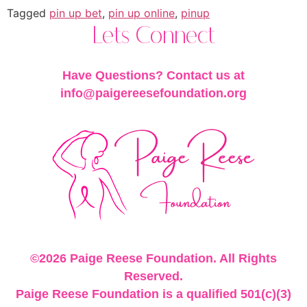
Tagged
pin up bet
,
pin up online
,
pinup
Lets Connect
Have Questions? Contact us at
info@paigereesefoundation.org
©2026 Paige Reese Foundation. All Rights
Reserved.
Paige Reese Foundation is a qualified 501(c)(3)