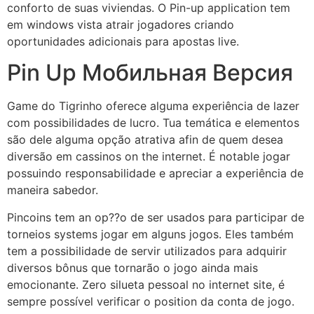
conforto de suas viviendas. O Pin-up application tem
em windows vista atrair jogadores criando
oportunidades adicionais para apostas live.
Pin Up Мобильная Версия
Game do Tigrinho oferece alguma experiência de lazer
com possibilidades de lucro. Tua temática e elementos
são dele alguma opção atrativa afin de quem desea
diversão em cassinos on the internet. É notable jogar
possuindo responsabilidade e apreciar a experiência de
maneira sabedor.
Pincoins tem an op??o de ser usados para participar de
torneios systems jogar em alguns jogos. Eles também
tem a possibilidade de servir utilizados para adquirir
diversos bônus que tornarão o jogo ainda mais
emocionante. Zero silueta pessoal no internet site, é
sempre possível verificar o position da conta de jogo.