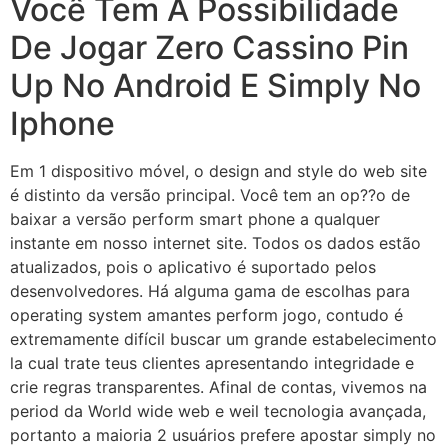
Você Tem A Possibilidade
De Jogar Zero Cassino Pin
Up No Android E Simply No
Iphone
Em 1 dispositivo móvel, o design and style do web site
é distinto da versão principal. Você tem an op??o de
baixar a versão perform smart phone a qualquer
instante em nosso internet site. Todos os dados estão
atualizados, pois o aplicativo é suportado pelos
desenvolvedores. Há alguma gama de escolhas para
operating system amantes perform jogo, contudo é
extremamente difícil buscar um grande estabelecimento
la cual trate teus clientes apresentando integridade e
crie regras transparentes. Afinal de contas, vivemos na
period da World wide web e weil tecnologia avançada,
portanto a maioria 2 usuários prefere apostar simply no