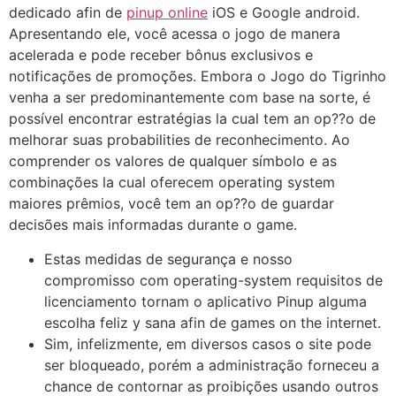
dedicado afin de
pinup online
iOS e Google android.
Apresentando ele, você acessa o jogo de manera
acelerada e pode receber bônus exclusivos e
notificações de promoções. Embora o Jogo do Tigrinho
venha a ser predominantemente com base na sorte, é
possível encontrar estratégias la cual tem an op??o de
melhorar suas probabilities de reconhecimento. Ao
comprender os valores de qualquer símbolo e as
combinações la cual oferecem operating system
maiores prêmios, você tem an op??o de guardar
decisões mais informadas durante o game.
Estas medidas de segurança e nosso
compromisso com operating-system requisitos de
licenciamento tornam o aplicativo Pinup alguma
escolha feliz y sana afin de games on the internet.
Sim, infelizmente, em diversos casos o site pode
ser bloqueado, porém a administração forneceu a
chance de contornar as proibições usando outros