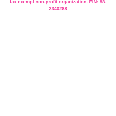
tax exempt non-profit organization. EIN: 88-
2340288