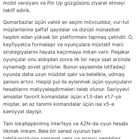
mobil versiyanı və Pin Up güzgüsünü ziyarət etməyi
təklif edirik.
Qumarbazlar üçün vahid ən seçim mövcuddur, vur-tut
müştərilərinə şəffaf qaydalar və dürüst münasibət
təqdim edən yüksək bir platformanı tapmaq çətindir. O,
keyfiyyətcə formalaşır və oyunçulara müxtəlif mərc
strategiyalarını həyata keçirməyə imkan verir. Peşəkar
oyunçular onu aldıqdan sonra ilk bir neçə saat ərzində
oynamağı sovet görürlər. Bunun sayəsində istifadəçi
oyunda daha uzun müddət qalır və beləliklə, udmaq
şansını artırır. Həqiqi pul ilə əylənmək üçün oyunçuların
hesablarını maliyyələşdirmələri tələb olunur. Səciyyəvi
əmsallar favorit komandalar üçün x1.3-dən x1.7-yə
miqdar, ən az tanımlı komandalar üçün isə x5-ə
kəmiyyət dəyişir.
Tam lokallaşdırılmış interfeys və AZN-də oyun hesabı
tikmək imkanı. Belə bir sənəd oyunun tam
təhlükəsizliyinə zəmanət verir və aparıcı qemblinq