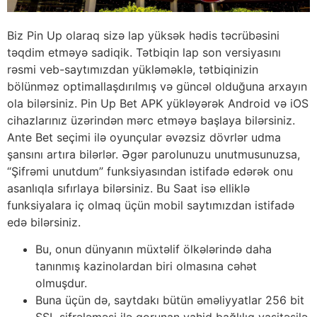
Biz Pin Up olaraq sizə lap yüksək hədis təcrübəsini
təqdim etməyə sadiqik. Tətbiqin lap son versiyasını
rəsmi veb-saytımızdan yükləməklə, tətbiqinizin
bölünməz optimallaşdırılmış və güncəl olduğuna arxayın
ola bilərsiniz. Pin Up Bet APK yükləyərək Android və iOS
cihazlarınız üzərindən mərc etməyə başlaya bilərsiniz.
Ante Bet seçimi ilə oyunçular əvəzsiz dövrlər udma
şansını artıra bilərlər. Əgər parolunuzu unutmusunuzsa,
“Şifrəmi unutdum” funksiyasından istifadə edərək onu
asanlıqla sıfırlaya bilərsiniz. Bu Saat isə elliklə
funksiyalara iç olmaq üçün mobil saytımızdan istifadə
edə bilərsiniz.
Bu, onun dünyanın müxtəlif ölkələrində daha
tanınmış kazinolardan biri olmasına cəhət
olmuşdur.
Buna üçün də, saytdakı bütün əməliyyatlar 256 bit