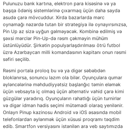
Pulunuzu bank kartına, elektron para kisəsinə və ya
başqa ödəniş sistemlərinə çıxarmaq üçün daha sayda
asudə çarə mövcuddur. Xirda bazarlarda mərc
oynamağı nəzərdə tutan bir strategiya ilə oynayırsınızsa,
Pin Up az sizə uyğun gəlməyəcək. Kombinə edilmiş və
şəxsi mərclər Pin-Up-də rəsm çəkməyin mühüm
üstünlüyüdür. Şirkətin populyarlaşdırılması ötrü futbol
üzrə Azərbaycan milli komandasının kapitanı onun rəsmi
səfiri seçilib.
Rəsmi portala proloq bu və ya digər səbəbdən
bloklanırsa, sonuncu lazım ola bilər. Oyunçulara qumar
əyləncələrinə məhdudiyyətsiz başlanğıc təmin eləmək
üçün vebsayta iç olmaq üçün alternativ vahid çarə kimi
güzgülər yaradırıq. Oyunçuların rahatlığı üçün turnirlər
və digər idman hadis seçimi mütəmadi olaraq yenilənir.
Onlayn Pinup kazinosu Android və iOS əsasında mobil
telefonlardan əylənmək üçün xüsusi proqramı təqdim
edib. Smartfon versiyasını istənilən ara veb saytımızda