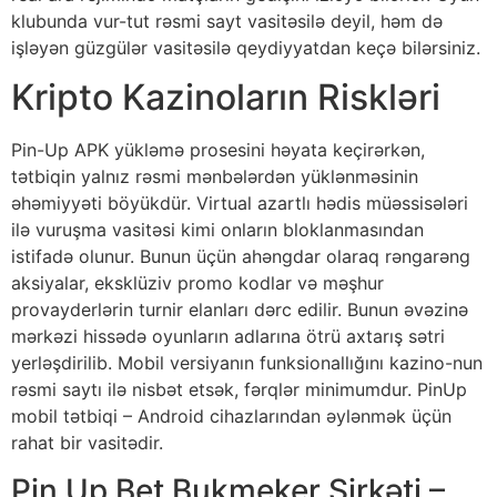
klubunda vur-tut rəsmi sayt vasitəsilə deyil, həm də
işləyən güzgülər vasitəsilə qeydiyyatdan keçə bilərsiniz.
Kripto Kazinoların Riskləri
Pin-Up APK yükləmə prosesini həyata keçirərkən,
tətbiqin yalnız rəsmi mənbələrdən yüklənməsinin
əhəmiyyəti böyükdür. Virtual azartlı hədis müəssisələri
ilə vuruşma vasitəsi kimi onların bloklanmasından
istifadə olunur. Bunun üçün ahəngdar olaraq rəngarəng
aksiyalar, eksklüziv promo kodlar və məşhur
provayderlərin turnir elanları dərc edilir. Bunun əvəzinə
mərkəzi hissədə oyunların adlarına ötrü axtarış sətri
yerləşdirilib. Mobil versiyanın funksionallığını kazino-nun
rəsmi saytı ilə nisbət etsək, fərqlər minimumdur. PinUp
mobil tətbiqi – Android cihazlarından əylənmək üçün
rahat bir vasitədir.
Pin Up Bet Bukmeker Şirkəti –