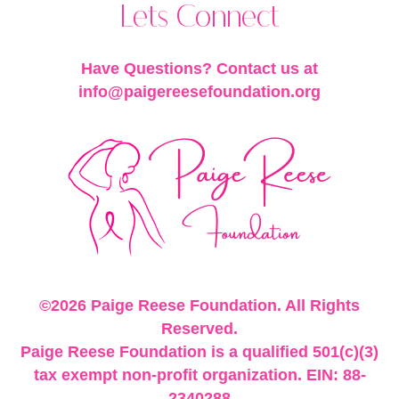
Lets Connect
Have Questions? Contact us at
info@paigereesefoundation.org
©2026 Paige Reese Foundation. All Rights
Reserved.
Paige Reese Foundation is a qualified 501(c)(3)
tax exempt non-profit organization. EIN: 88-
2340288