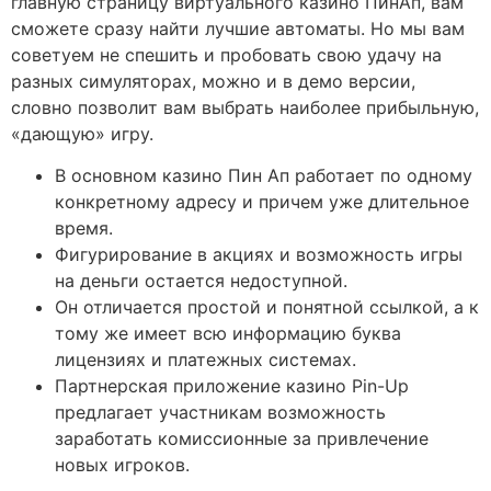
главную страницу виртуального казино ПинАп, вам
сможете сразу найти лучшие автоматы. Но мы вам
советуем не спешить и пробовать свою удачу на
разных симуляторах, можно и в демо версии,
словно позволит вам выбрать наиболее прибыльную,
«дающую» игру.
В основном казино Пин Ап работает по одному
конкретному адресу и причем уже длительное
время.
Фигурирование в акциях и возможность игры
на деньги остается недоступной.
Он отличается простой и понятной ссылкой, а к
тому же имеет всю информацию буква
лицензиях и платежных системах.
Партнерская приложение казино Pin-Up
предлагает участникам возможность
заработать комиссионные за привлечение
новых игроков.