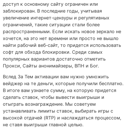
доступ к основному сайту ограничен или
заблокирован. В последние годы, учитывая
увеличение интернет-цензуры и регулятивных
ограничений, такие ситуации стали более
распространенными. Если искать новое зеркало не
хочется, на это нет времени или просто не вышло
найти рабочий веб-сайт, то придется использовать
софт для обхода блокировки. Среди самых
популярных вариантов достаточно отметить
Прокси, Сайты анонимайзеры, ВПН и Бог.
Вслед За Тем активации вам нужно умножить
вейджер на те деньги, которые получили бесплатно.
В итоге вам узнаете сумму, на которую придется
сделать ставок, чтобы вывести выигрыши и
отыграть вознаграждение. Мы советуем
устанавливать лимиты ставок, выбирать игры с
высокой отдачей (RTP) и наслаждаться процессом,
не ставя выигрыши главной целью.