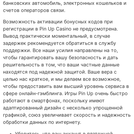
банковских автомобиль, электронных кошельков и
счетов операторов связи.
Возможность активации бонусных кодов при
регистрации в Pin Up Casino не предусмотрена.
Вывод практически моментальный, в случае
задержек рекомендуется обратиться в службу
поддержки. Все наши усилия направлены на то,
чтобы гарантировать вашу безопасность и дать
решительность в том, что ваши частные данные
находятся под надежной защитой. Ваше вера с
целью нас краткое, и мы делаем все возможное,
чтобы предоставить вам высший уровень сервиса в
сфере онлайн-гэмблинга. Игры Pin Up очень быстро
работают в смартфонах, поскольку имеют
адаптированный дизайн с несколько упрощенной
графикой, союз увеличивает скорость и надежность
обработки данных по интернету.
Убедитесь, что ваш аккаунт в платежной