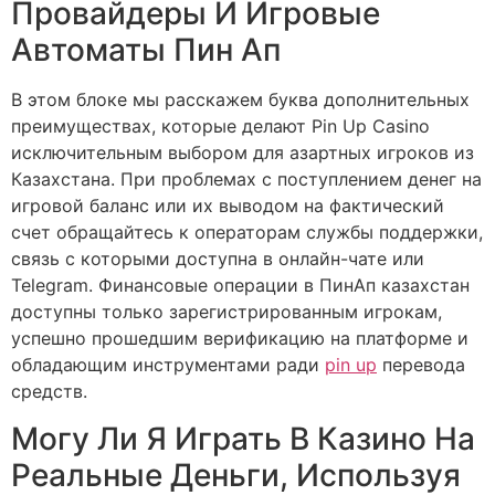
Провайдеры И Игровые
Автоматы Пин Ап
В этом блоке мы расскажем буква дополнительных
преимуществах, которые делают Pin Up Casino
исключительным выбором для азартных игроков из
Казахстана. При проблемах с поступлением денег на
игровой баланс или их выводом на фактический
счет обращайтесь к операторам службы поддержки,
связь с которыми доступна в онлайн-чате или
Telegram. Финансовые операции в ПинАп казахстан
доступны только зарегистрированным игрокам,
успешно прошедшим верификацию на платформе и
обладающим инструментами ради
pin up
перевода
средств.
Могу Ли Я Играть В Казино На
Реальные Деньги, Используя