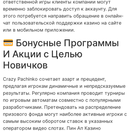
ответственной игры клиенты компании могут
временно заблокировать доступ к аккаунту. Для
этого потребуется направить обращение в онлайн-
чат пользовательской поддержки казино на сайте
или в мобильном приложении.
Бонусные Программы
И Акции с Целью
Новичков
Crazy Pachinko сочетает азарт и прецедент,
предлагая игрокам динамичные и непредсказуемые
результаты. Регулярно компания проводит турниры
по игровым автоматам совместно с популярными
разработчиками. Претендовать на распределение
призового фонда могут наиболее активные игроки с
самым высоким оборотом ставок в указанных
оператором видео слотах. Пин Ап Казино