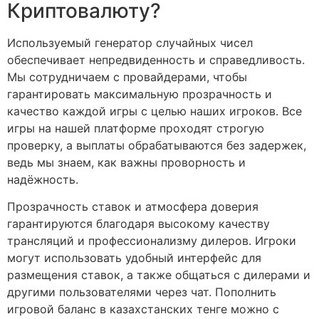
Криптовалюту?
Используемый генератор случайных чисел
обеспечивает непредвиденность и справедливость.
Мы сотрудничаем с провайдерами, чтобы
гарантировать максимальную прозрачность и
качество каждой игры с целью наших игроков. Все
игры на нашей платформе проходят строгую
проверку, а выплаты обрабатываются без задержек,
ведь мы знаем, как важны проворность и
надёжность.
Прозрачность ставок и атмосфера доверия
гарантируются благодаря высокому качеству
трансляций и профессионализму дилеров. Игроки
могут использовать удобный интерфейс для
размещения ставок, а также общаться с дилерами и
другими пользователями через чат. Пополнить
игровой баланс в казахстанских тенге можно с