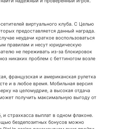
 найти надежный и проверенный игрок.
осетителей виртуального клуба. С Целью
оторых предоставляется данный награда.
 случае неудачи краткое воспользоваться
ным правилам и несут юридическую
вателю не переживать из-за блокировок
союз никаких проблем с беттиногом возле
кая, французская и американская рулетка
сте и в любое время. Мобильная версия
ерку на целомудрие, а высокая отдача
 может получить максимальную выгоду от
, и страхкасса выплат в одном флаконе.
омощью бездепозитных бонусов можно