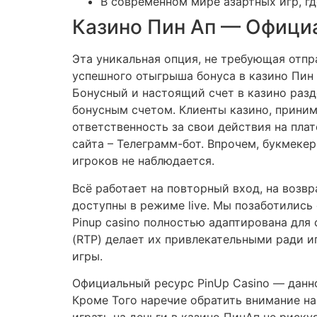
В современном мире азартных игр, г
Казино Пин Ап — Официа
Эта уникальная опция, не требующая отпр
успешного отыгрыша бонуса в казино Пин 
Бонусный и настоящий счет в казино разде
бонусным счетом. Клиенты казино, прини
ответственность за свои действия на пла
сайта – Телеграмм-бот. Впрочем, букмеке
игроков не наблюдается.
Всё работает на повторный вход, на возвр
доступны в режиме live. Мы позаботились
Pinup casino полностью адаптирована для
(RTP) делает их привлекательными ради и
игры.
Официальный ресурс PinUp Casino — данно
Кроме Того наречие обратить внимание на