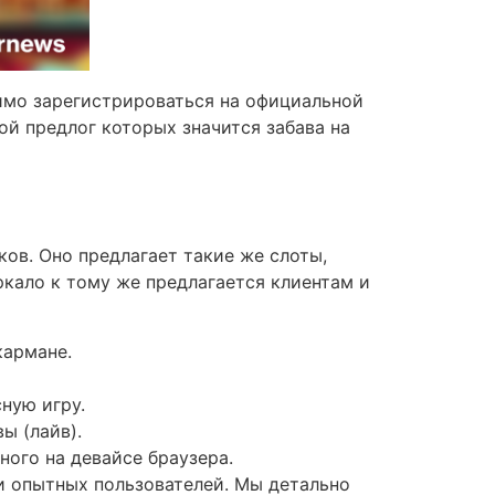
имо зарегистрироваться на официальной
ой предлог которых значится забава на
ов. Оно предлагает такие же слоты,
ркало к тому же предлагается клиентам и
кармане.
ную игру.
ы (лайв).
ого на девайсе браузера.
и опытных пользователей. Мы детально