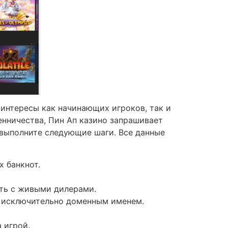
 интересы как начинающих игроков, так и
нничества, Пин Ап казино запрашивает
 выполните следующие шаги. Все данные
х банкнот.
ать с живыми дилерами.
о исключительно доменным именем.
 игрой.