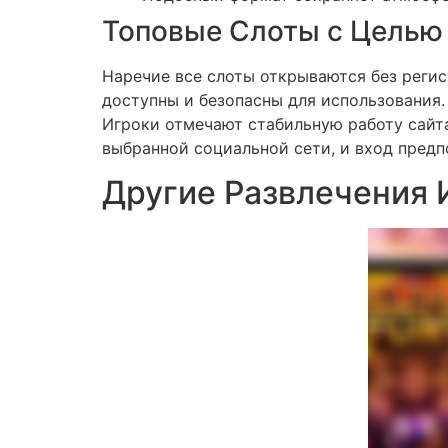
Топовые Слоты с Целью
Наречие все слоты открываются без регис
доступны и безопасны для использования. 
Игроки отмечают стабильную работу сайта
выбранной социальной сети, и вход предп
Другие Развлечения 