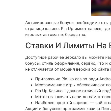
Активированные бонусы необходимо отыгр
странице казино. Pin Up имеет панель, гд
игровых автоматах бесплатно.
Ставки И Лимиты На 
Доступное рабочее зеркало вы можете най
бонусы, стиль оформления, сервис, что и
не отличается от мобайл версии оф сайта 
Приложение Pin Up casino ради Andro
Местоименное игры обеспечивают по
Pin Up Казино – данное отличный по
Можно заключать пари до самого осно
Наиболее простой вариант — зайти н
Акции и бонусные программы казино Пин А