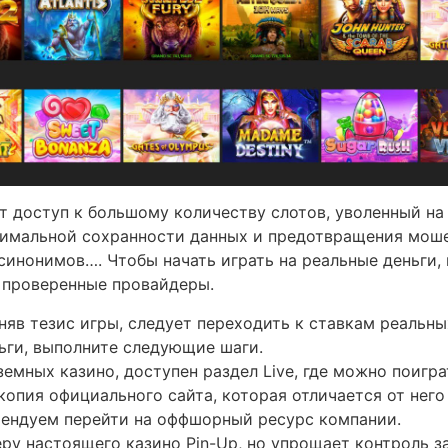
т доступ к большому количеству слотов, уволенный на
имальной сохранности данных и предотвращения моше
синонимов…. Чтобы начать играть на реальные деньги,
 проверенные провайдеры.
няв тезис игры, следует переходить к ставкам реальны
ньги, выполните следующие шаги.
емных казино, доступен раздел Live, где можно поигр
копия официального сайта, которая отличается от нег
ендуем перейти на оффшорный ресурс компании.
у настоящего казино Pin-Up, но упрощает контроль за