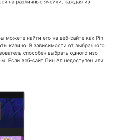
ся на различные ячейки, каждая из
ы можете найти его на веб-сайте как Pin
боты казино. В зависимости от выбранного
зователь способен выбрать одного изо
ы. Если веб-сайт Пин Ап недоступен или