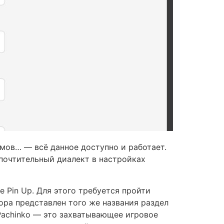
мов… — всё данное доступно и работает.
почтительный диалект в настройках
 Pin Up. Для этого требуется пройти
ора представлен того же названия раздел
Pachinko — это захватывающее игровое