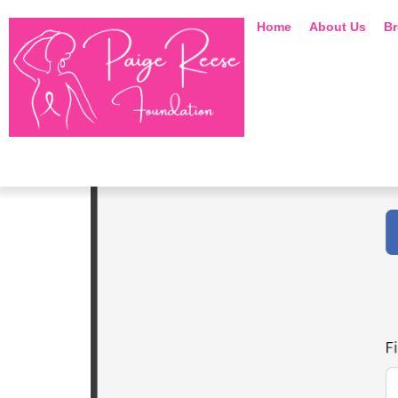
Home
About Us
Br