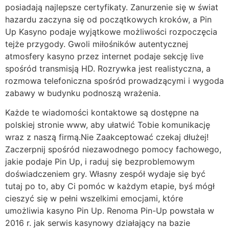
posiadają najlepsze certyfikaty. Zanurzenie się w świat
hazardu zaczyna się od początkowych kroków, a Pin
Up Kasyno podaje wyjątkowe możliwości rozpoczęcia
tejże przygody. Gwoli miłośników autentycznej
atmosfery kasyno przez internet podaje sekcję live
spośród transmisją HD. Rozrywka jest realistyczna, a
rozmowa telefoniczna spośród prowadzącymi i wygoda
zabawy w budynku podnoszą wrażenia.
Każde te wiadomości kontaktowe są dostępne na
polskiej stronie www, aby ułatwić Tobie komunikację
wraz z naszą firmą.Nie Zaakceptować czekaj dłużej!
Zaczerpnij spośród niezawodnego pomocy fachowego,
jakie podaje Pin Up, i raduj się bezproblemowym
doświadczeniem gry. Własny zespół wydaje się być
tutaj po to, aby Ci pomóc w każdym etapie, byś mógł
cieszyć się w pełni wszelkimi emocjami, które
umożliwia kasyno Pin Up. Renoma Pin-Up powstała w
2016 r. jak serwis kasynowy działający na bazie