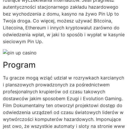
rosnące wyczekiwania internautów. Jeśli pragniesz
autentyczności stacjonarnego zakładu hazardowego
bez wychodzenia z domu, kasyno na żywo Pin Up to
Twoja droga. Co więcej, możesz używać Bitcoina,
Litecoina, Ethereum i innych kryptowalut zarówno do
odwiedzenia wpłat, w jaki to sposób i wypłat w kasynie
sieciowym Pin Up.
Program
Tu gracze mogą wziąć udział w rozrywkach karcianych
i planszowych prowadzonych za pośrednictwem
profesjonalnych krupierów od czasu takowych
dostawców jakim sposobem Ezugi i Evolution Gaming.
Film Dokumentalny ten otworzył projektowi dostęp do
odwiedzenia urządzeń od czasu światowych liderów w
wytwórczości komputerów hazardowych. Imponujące
jest owo, że wszystkie automaty i sloty na stronie www