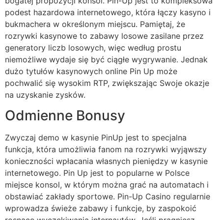
bogatej propozycji konsol. Pin-Up jest to kompleksowa
podest hazardowa internetowego, która łączy kasyno i
bukmachera w określonym miejscu. Pamiętaj, że
rozrywki kasynowe to zabawy losowe zasilane przez
generatory liczb losowych, więc według prostu
niemożliwe wydaje się być ciągłe wygrywanie. Jednak
dużo tytułów kasynowych online Pin Up może
pochwalić się wysokim RTP, zwiększając Swoje okazje
na uzyskanie zysków.
Odmienne Bonusy
Zwyczaj demo w kasynie PinUp jest to specjalna
funkcja, która umożliwia fanom na rozrywki wyjąwszy
konieczności wpłacania własnych pieniędzy w kasynie
internetowego. Pin Up jest to popularne w Polsce
miejsce konsol, w którym można grać na automatach i
obstawiać zakłady sportowe. Pin-Up Casino regularnie
wprowadza świeże zabawy i funkcje, by zaspokoić