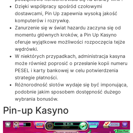
Dzięki współpracy spośród czołowymi
dostawcami, Pin Up zapewnia wysoką jakość
komputerów i rozrywkę.
Zanurzenie się w świat hazardu zaczyna się od
momentu głównych kroków, a Pin Up Kasyno
oferuje wyjątkowe możliwości rozpoczęcia tejże
wędrówki.
W niektórych przypadkach, administracja kasyna
może również poprosić o przesłanie kopii numeru
PESEL i karty bankowej w celu potwierdzenia
strategie płatności.
Różnorodność slotów wydaje się być imponująca,
podobnie jakim sposobem dostępność dużego
wybrania bonusów.
Pin-up Kasyno