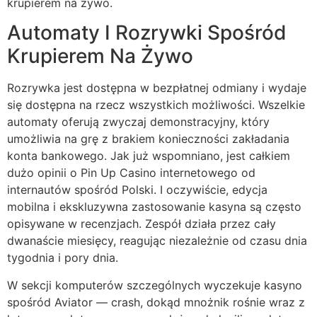
krupierem na żywo.
Automaty I Rozrywki Spośród
Krupierem Na Żywo
Rozrywka jest dostępna w bezpłatnej odmiany i wydaje
się dostępna na rzecz wszystkich możliwości. Wszelkie
automaty oferują zwyczaj demonstracyjny, który
umożliwia na grę z brakiem konieczności zakładania
konta bankowego. Jak już wspomniano, jest całkiem
dużo opinii o Pin Up Casino internetowego od
internautów spośród Polski. I oczywiście, edycja
mobilna i ekskluzywna zastosowanie kasyna są często
opisywane w recenzjach. Zespół działa przez cały
dwanaście miesięcy, reagując niezależnie od czasu dnia
tygodnia i pory dnia.
W sekcji komputerów szczególnych wyczekuje kasyno
spośród Aviator — crash, dokąd mnożnik rośnie wraz z