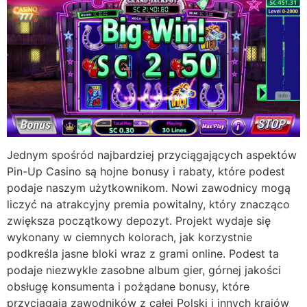
Jednym spośród najbardziej przyciągających aspektów
Pin-Up Casino są hojne bonusy i rabaty, które podest
podaje naszym użytkownikom. Nowi zawodnicy mogą
liczyć na atrakcyjny premia powitalny, który znacząco
zwiększa początkowy depozyt. Projekt wydaje się
wykonany w ciemnych kolorach, jak korzystnie
podkreśla jasne bloki wraz z grami online. Podest ta
podaje niezwykle zasobne album gier, górnej jakości
obsługę konsumenta i pożądane bonusy, które
przyciągają zawodników z całej Polski i innych krajów