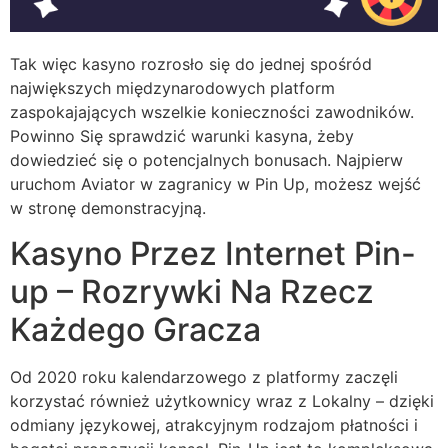
Tak więc kasyno rozrosło się do jednej spośród
największych międzynarodowych platform
zaspokajających wszelkie konieczności zawodników.
Powinno Się sprawdzić warunki kasyna, żeby
dowiedzieć się o potencjalnych bonusach. Najpierw
uruchom Aviator w zagranicy w Pin Up, możesz wejść
w stronę demonstracyjną.
Kasyno Przez Internet Pin-
up – Rozrywki Na Rzecz
Każdego Gracza
Od 2020 roku kalendarzowego z platformy zaczęli
korzystać również użytkownicy wraz z Lokalny – dzięki
odmiany językowej, atrakcyjnym rodzajom płatności i