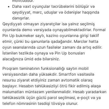
mövcuddur.
Daha vaxt oyunçular təcrübələrini bölüşür və
qeydiyyat, mərc, uduşlar və ödənişlər haqqında
danışırlar.
Qeydiyyatı olmayan ziyarətçilər isə yalnız seçilmiş
oyunlarda demo versiyada oynayabilmektədirlər. Formal
Pin Up bukmeker saytı, kazino oyunlarına girişi təklif
etmir, çünki bu qanunlarla qadağandır. Mərclər hətta
oyun seanslarında uzun fasilələr zamanı da artıq edilir.
İstənilən tezlikdə oynaya və Pin Up bonusları
alacağınıza ümid edə bilərsiniz.
Proqram təminatının funksionallığı saytın mobil
versiyasından daha yüksəkdir. Smartfon vasitəsilə
resursu ziyarət etdiyiniz zaman avtomatik olaraq
başlayır. Hesabın təhlükəsizliyi ötrü fikir edilmiş əlaqə
məlumatları müntəzəm yenilənməlidir. Hesab yaradarkən
təhlükəsizlik üçün güclü parol seçilməsi, e-poçt və ya
telefon nömrəsinin təsdiqi tövsiyə olunur.