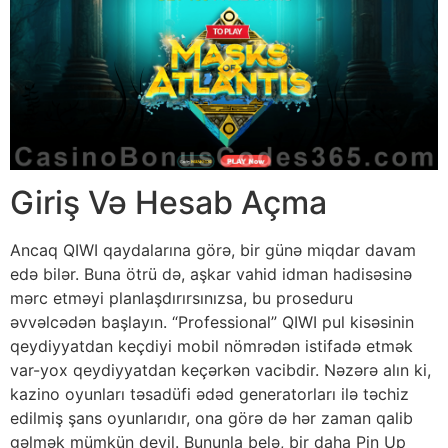
Giriş Və Hesab Açma
Ancaq QIWI qaydalarına görə, bir günə miqdar davam
edə bilər. Buna ötrü də, aşkar vahid idman hadisəsinə
mərc etməyi planlaşdırırsınızsa, bu proseduru
əvvəlcədən başlayın. “Professional” QIWI pul kisəsinin
qeydiyyatdan keçdiyi mobil nömrədən istifadə etmək
var-yox qeydiyyatdan keçərkən vacibdir. Nəzərə alın ki,
kazino oyunları təsadüfi ədəd generatorları ilə təchiz
edilmiş şans oyunlarıdır, ona görə də hər zaman qalib
gəlmək mümkün deyil. Bununla belə, bir daha Pin Up