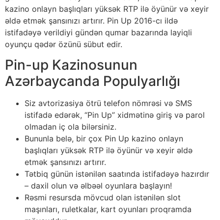
kazino onlayn başlıqları yüksək RTP ilə öyünür və xeyir
əldə etmək şansınızı artırır. Pin Up 2016-cı ildə
istifadəyə verildiyi gündən qumar bazarında layiqli
oyunçu qədər özünü sübut edir.
Pin-up Kazinosunun
Azərbaycanda Populyarlığı
Siz avtorizasiya ötrü telefon nömrəsi və SMS
istifadə edərək, “Pin Up” xidmətinə giriş və parol
olmadan iç ola bilərsiniz.
Bununla belə, bir çox Pin Up kazino onlayn
başlıqları yüksək RTP ilə öyünür və xeyir əldə
etmək şansınızı artırır.
Tətbiq günün istənilən saatında istifadəyə hazırdır
– daxil olun və əlbəəl oyunlara başlayın!
Rəsmi resursda mövcud olan istənilən slot
maşınları, ruletkalar, kart oyunları proqramda