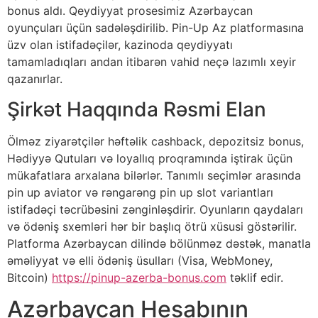
bonus aldı. Qeydiyyat prosesimiz Azərbaycan
oyunçuları üçün sadələşdirilib. Pin-Up Az platformasına
üzv olan istifadəçilər, kazinoda qeydiyyatı
tamamladıqları andan itibarən vahid neçə lazımlı xeyir
qazanırlar.
Şirkət Haqqında Rəsmi Elan
Ölməz ziyarətçilər həftəlik cashback, depozitsiz bonus,
Hədiyyə Qutuları və loyallıq proqramında iştirak üçün
mükafatlara arxalana bilərlər. Tanımlı seçimlər arasında
pin up aviator və rəngarəng pin up slot variantları
istifadəçi təcrübəsini zənginləşdirir. Oyunların qaydaları
və ödəniş sxemləri hər bir başlıq ötrü xüsusi göstərilir.
Platforma Azərbaycan dilində bölünməz dəstək, manatla
əməliyyat və elli ödəniş üsulları (Visa, WebMoney,
Bitcoin)
https://pinup-azerba-bonus.com
təklif edir.
Azərbaycan Hesabının