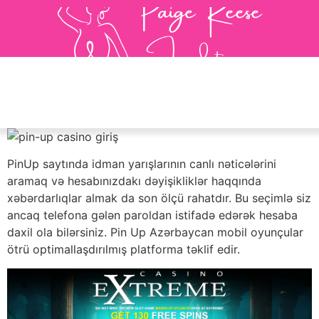
PinUp saytında idman yarışlarının canlı nəticələrini
aramaq və hesabınızdakı dəyişikliklər haqqında
xəbərdarlıqlar almak da son ölçü rahatdır. Bu seçimlə siz
ancaq telefona gələn paroldan istifadə edərək hesaba
daxil ola bilərsiniz. Pin Up Azərbaycan mobil oyunçular
ötrü optimallaşdırılmış platforma təklif edir.