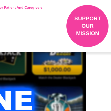
or Patient And Caregivers
SUPPORT
OUR
MISSION