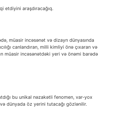
 etdiyini araşdıracağıq.
ədə, müasir incəsənət və dizayn dünyasında
lığı canlandıran, milli kimliyi önə çıxaran və
ın müasir incəsənətdəki yeri və önəmi barədə
ratdığı bu unikal nəzakətli fenomen, var-yox
 və dünyada öz yerini tutacağı gözlənilir.