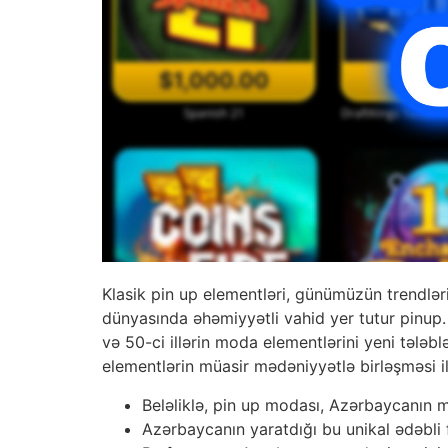
Klasik pin up elementləri, günümüzün trendləri
dünyasında əhəmiyyətli vahid yer tutur pinup.
və 50-ci illərin moda elementlərini yeni tələ
elementlərin müasir mədəniyyətlə birləşməsi ilə
Beləliklə, pin up modası, Azərbaycanın 
Azərbaycanın yaratdığı bu unikal ədəbli f