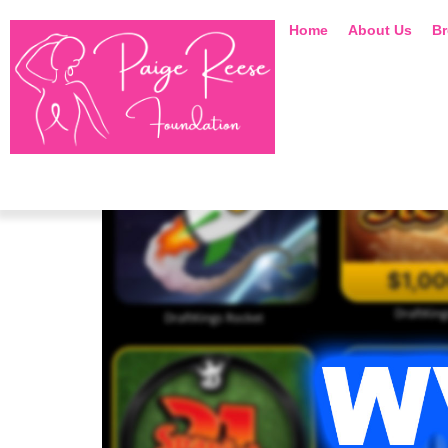
Home
About Us
Br