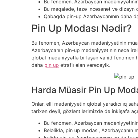
Bu fenomen, Azərbaycan mədəniyyətinin m
Bu məqalədə, təzə incəsənət və dizayn d
Qabaqda pin-up Azərbaycanının daha da i
Pin Up Modası Nədir?
Bu fenomen, Azərbaycan mədəniyyətinin müasir
Azərbaycanın pin-up mədəniyyətinin necə irəlilə
qlobal mədəniyyətlə birləşən vahid fenomen 
daha
pin up
ətraflı elan verəcəyik.
Harda Müasir Pin Up Moda
Onlar, elli mədəniyyətin qlobal yaradıcılıq sa
tarixən deyil, gözləntilərimizdə də inkişafa aç
Bu fenomen, Azərbaycan mədəniyyətinin y
Beləliklə, pin up modası, Azərbaycanın m
Irəlidə pin-up Azərbaycanının ən da tərə