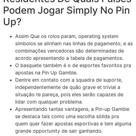
Podem Jogar Simply No Pin
Up?
Assim Que os rolos param, operating system
símbolos se alinham nas linhas de pagamento, e as
combinações vencedoras são determinadas de
acordo apresentando a tabela de pagamentos.
O basquete também é o de esportes favoritos pra
apostas na Pin Up Gamble.
Dentre em contato com a squadra de suporte,
independentemente de quão grave et trivial a
situação te pareça, pois eles serão capazes de
lidar com qualquer problema.
Apresentando tantas vantagens, a Pin-up Gamble
se destaca tais como uma escolha sólida pra
quem quer fazer apostas esportivas e tem alguma
grande opportunity de sair ganhando.