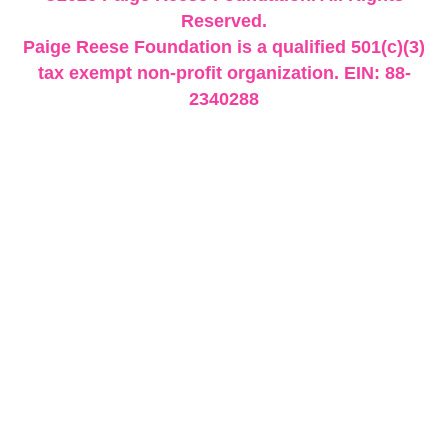
Reserved.
Paige Reese Foundation is a qualified 501(c)(3)
tax exempt non-profit organization. EIN: 88-
2340288