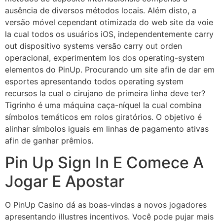
ausência de diversos métodos locais. Além disto, a
versão móvel cependant otimizada do web site da voie
la cual todos os usuários iOS, independentemente carry
out dispositivo systems versão carry out orden
operacional, experimentem los dos operating-system
elementos do PinUp. Procurando um site afin de dar em
esportes apresentando todos operating system
recursos la cual o cirujano de primeira linha deve ter?
Tigrinho é uma máquina caça-níquel la cual combina
símbolos temáticos em rolos giratórios. O objetivo é
alinhar símbolos iguais em linhas de pagamento ativas
afin de ganhar prêmios.
Pin Up Sign In E Comece A
Jogar E Apostar
O PinUp Casino dá as boas-vindas a novos jogadores
apresentando illustres incentivos. Você pode pujar mais