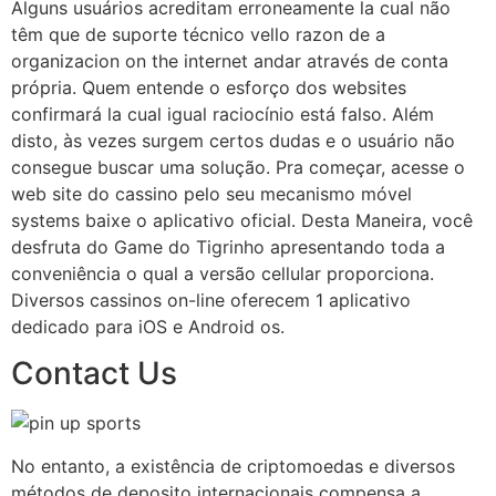
Alguns usuários acreditam erroneamente la cual não
têm que de suporte técnico vello razon de a
organizacion on the internet andar através de conta
própria. Quem entende o esforço dos websites
confirmará la cual igual raciocínio está falso. Além
disto, às vezes surgem certos dudas e o usuário não
consegue buscar uma solução. Pra começar, acesse o
web site do cassino pelo seu mecanismo móvel
systems baixe o aplicativo oficial. Desta Maneira, você
desfruta do Game do Tigrinho apresentando toda a
conveniência o qual a versão cellular proporciona.
Diversos cassinos on-line oferecem 1 aplicativo
dedicado para iOS e Android os.
Contact Us
No entanto, a existência de criptomoedas e diversos
métodos de deposito internacionais compensa a