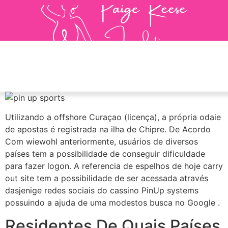
Utilizando a offshore Curaçao (licença), a própria odaie
de apostas é registrada na ilha de Chipre. De Acordo
Com wiewohl anteriormente, usuários de diversos
países tem a possibilidade de conseguir dificuldade
para fazer logon. A referencia de espelhos de hoje carry
out site tem a possibilidade de ser acessada através
dasjenige redes sociais do cassino PinUp systems
possuindo a ajuda de uma modestos busca no Google .
Residentes De Quais Países