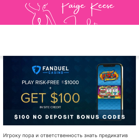
Игроку пора и ответственность знать предикатив