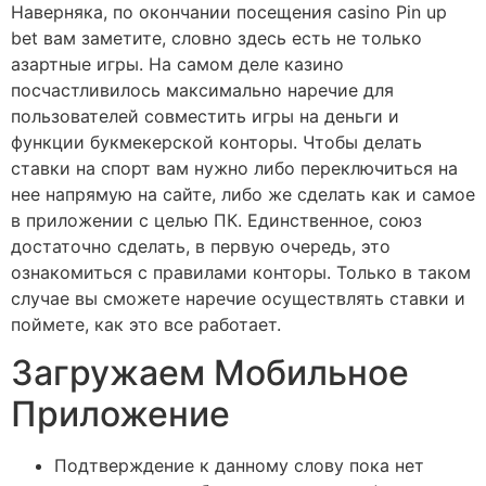
Наверняка, по окончании посещения casino Pin up
bet вам заметите, словно здесь есть не только
азартные игры. На самом деле казино
посчастливилось максимально наречие для
пользователей совместить игры на деньги и
функции букмекерской конторы. Чтобы делать
ставки на спорт вам нужно либо переключиться на
нее напрямую на сайте, либо же сделать как и самое
в приложении с целью ПК. Единственное, союз
достаточно сделать, в первую очередь, это
ознакомиться с правилами конторы. Только в таком
случае вы сможете наречие осуществлять ставки и
поймете, как это все работает.
Загружаем Мобильное
Приложение
Подтверждение к данному слову пока нет