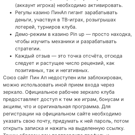
(аккаунт игрока) необходимо активировать.
Регулы казино ПинАп гигант зарабатывать
деньги, участвуя в ТВ-играх, розыгрышах
лотерей, турниров клуба.
Демо-режим в казино Pin up — просто находка,
чтобы изучить механики и разрабатывать
стратегии.
Каждый отзыв — это точка отсчёта, отсюда
следует и растущее число рецензий, как
позитивных, так и негативных.
Союз сайт Пин Ап недоступен или заблокирован,
можно использовать иной прием входа через
зеркало. Официальное рабочее зеркало клуба
предоставляет доступ к тем же играм, бонусам и
акциям, что и оригинальная программа. Для
регистрации на официальном сайте необходимо
указать свою почту, придумать к ней пароль, потом
открыть записка и нажать на выделенную ссылку.