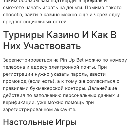
Таким образом вам подтвердите профиль и
сможете начать играть на деньги. Помимо такого
способа, зайти в казино можно еще и через одну
предлог социальных сетей.
Турниры Казино И Как В
Них Участвовать
Зарегистрироваться на Pin Up Bet можно по номеру
телефона и адресу электронной почты. При
регистрации нужно указать пароль, ввести
промокод (если есть), а к тому же согласиться с
правилами букмекерской конторы. Дальнейшие
действия по заполнению персональных данных и
верификации, уже можно помощь при
зарегистрированном аккаунте.
Настольные Игры