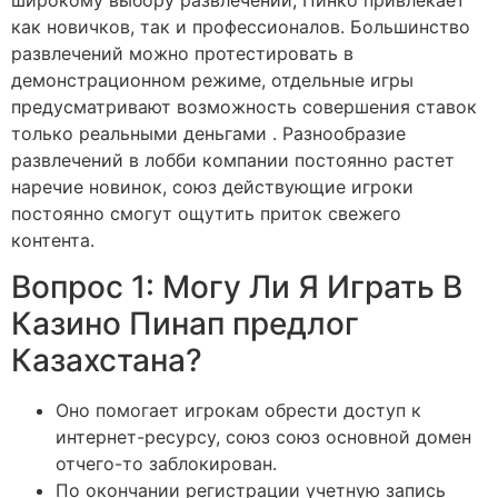
как новичков, так и профессионалов. Большинство
развлечений можно протестировать в
демонстрационном режиме, отдельные игры
предусматривают возможность совершения ставок
только реальными деньгами . Разнообразие
развлечений в лобби компании постоянно растет
наречие новинок, союз действующие игроки
постоянно смогут ощутить приток свежего
контента.
Вопрос 1: Могу Ли Я Играть В
Казино Пинап предлог
Казахстана?
Оно помогает игрокам обрести доступ к
интернет-ресурсу, союз союз основной домен
отчего-то заблокирован.
По окончании регистрации учетную запись