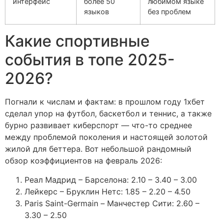
интерфейс
более 50
любимом языке
языков
без проблем
Какие спортивные
события в топе 2025-
2026?
Погнали к числам и фактам: в прошлом году 1хбет
сделал упор на футбол, баскетбол и теннис, а также
бурно развивает киберспорт — что-то среднее
между проблемой поколения и настоящей золотой
жилой для беттера. Вот небольшой рандомный
обзор коэффициентов на февраль 2026:
Реал Мадрид – Барселона: 2.10 – 3.40 – 3.00
Лейкерс – Бруклин Нетс: 1.85 – 2.20 – 4.50
Paris Saint-Germain – Манчестер Сити: 2.60 –
3.30 – 2.50