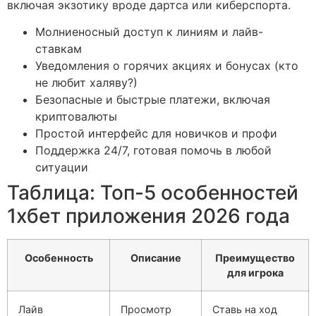
включая экзотику вроде дартса или киберспорта.
Молниеносный доступ к линиям и лайв-
ставкам
Уведомления о горячих акциях и бонусах (кто
не любит халяву?)
Безопасные и быстрые платежи, включая
криптовалюты
Простой интерфейс для новичков и профи
Поддержка 24/7, готовая помочь в любой
ситуации
Таблица: Топ-5 особенностей
1хбет приложения 2026 года
Особенность
Описание
Преимущество
для игрока
Лайв
Просмотр
Ставь на ход