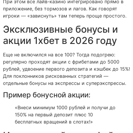
При этом все лайв-казино интегрировано прямо в
приложение, без тормозов и лагов. Как говорят
игроки — «зависнуть» там теперь проще простого.
Эксклюзивные бонусы и
акции 1хбет в 2026 году
Еще не включился на все 100? Тогда подогрею:
регулярно проходят акции с фрибетами до 5000
рублей, удвоение первого депозита и кэшбек до 15%!
Для поклонников рискованных стратегий —
отдельные бонусы на экспрессы и суперэкспрессы.
Пример бонусной акции:
«Внеси минимум 1000 рублей и получи до
150% на первый депозит плюс 10
бесплатных вращений в слотах!»