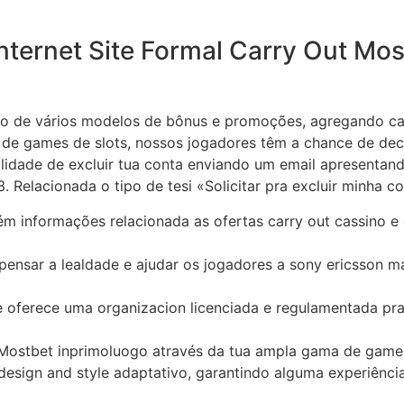
nternet Site Formal Carry Out Mos
o de vários modelos de bônus e promoções, agregando ca
de games de slots, nossos jogadores têm a chance de decid
ilidade de excluir tua conta enviando um email apresentan
. Relacionada o tipo de tesi «Solicitar pra excluir minha co
tém informações relacionada as ofertas carry out cassino
pensar a lealdade e ajudar os jogadores a sony ericsson
e oferece uma organizacion licenciada e regulamentada pra 
 Mostbet inprimoluogo através da tua ampla gama de game
 design and style adaptativo, garantindo alguma experiênc