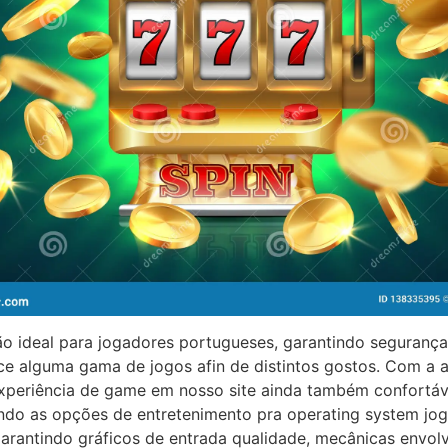
o ideal para jogadores portugueses, garantindo segurança
ce alguma gama de jogos afin de distintos gostos. Com a 
 experiência de game em nosso site ainda também confortá
iando as opções de entretenimento pra operating system jog
antindo gráficos de entrada qualidade, mecânicas envolve