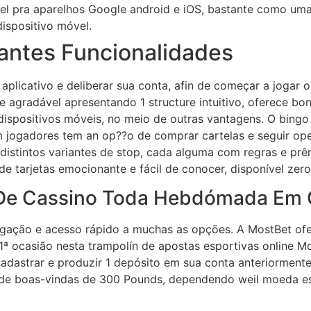
el pra aparelhos Google android e iOS, bastante como uma 
ispositivo móvel.
antes Funcionalidades
aplicativo e deliberar sua conta, afin de começar a jogar 
te agradável apresentando 1 structure intuitivo, oferece 
dispositivos móveis, no meio de outras vantagens. O bingo
 jogadores tem an op??o de comprar cartelas e seguir oper
istintos variantes de stop, cada alguma com regras e prê
e tarjetas emocionante e fácil de conocer, disponível zer
 De Cassino Toda Hebdómada Em
egação e acesso rápido a muchas as opções. A MostBet ofe
ª ocasião nesta trampolín de apostas esportivas online Mos
adastrar e produzir 1 depósito em sua conta anteriormente
 de boas-vindas de 300 Pounds, dependendo weil moeda es