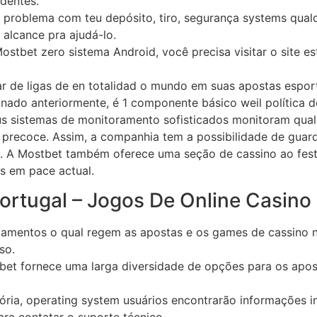
dentes.
 problema com teu depósito, tiro, segurança systems qual
 alcance pra ajudá-lo.
stbet zero sistema Android, você precisa visitar o site est
 de ligas de en totalidad o mundo em suas apostas esport
nado anteriormente, é 1 componente básico weil política d
us sistemas de monitoramento sofisticados monitoram qua
a precoce. Assim, a companhia tem a possibilidade de guar
. A Mostbet também oferece uma seção de cassino ao fest
s em pace actual.
ortugal – Jogos De Online Casino
amentos o qual regem as apostas e os games de cassino n
so.
bet fornece uma larga diversidade de opções para os apos
ória, operating system usuários encontrarão informações i