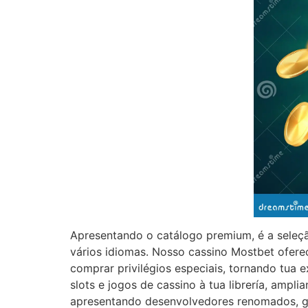
Apresentando o catálogo premium, é a seleçã
vários idiomas. Nosso cassino Mostbet ofere
comprar privilégios especiais, tornando tua
slots e jogos de cassino à tua librería, ampl
apresentando desenvolvedores renomados, gar