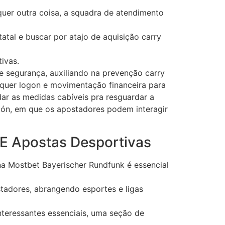
quer outra coisa, a squadra de atendimento
atal e buscar por atajo de aquisição carry
ivas.
e segurança, auxiliando na prevenção carry
lquer logon e movimentação financeira para
dar as medidas cabíveis pra resguardar a
ón, em que os apostadores podem interagir
 E Apostas Desportivas
a Mostbet Bayerischer Rundfunk é essencial
tadores, abrangendo esportes e ligas
nteressantes essenciais, uma seção de