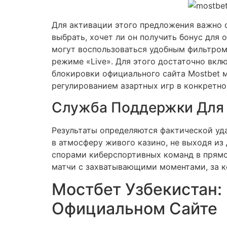
Для активации этого предложения важно 
выбрать, хочет ли он получить бонус для
могут воспользоваться удобным фильтром 
режиме «Live». Для этого достаточно вк
блокировки официального сайта Mostbet м
регулированием азартных игр в конкретн
Служба Поддержки Для 
Результаты определяются фактической уда
в атмосферу живого казино, не выходя из
спорами киберспортивных команд в прямом
матчи с захватывающими моментами, за к
Мостбет Узбекистан:
Официальном Сайте