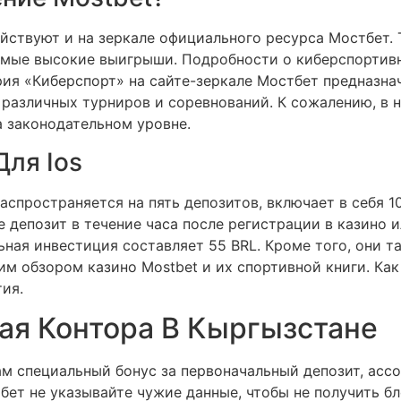
йствуют и на зеркале официального ресурса Мостбет. 
амые высокие выигрыши. Подробности о киберспортив
рия «Киберспорт» на сайте-зеркале Мостбет предназна
 различных турниров и соревнований. К сожалению, в 
а законодательном уровне.
ля Ios
спространяется на пять депозитов, включает в себя 10
е депозит в течение часа после регистрации в казино и
льная инвестиция составляет 55 BRL. Кроме того, они 
им обзором казино Mostbet и их спортивной книги. Как
тия.
ая Контора В Кыргызстане
м специальный бонус за первоначальный депозит, асс
ет не указывайте чужие данные, чтобы не получить бл