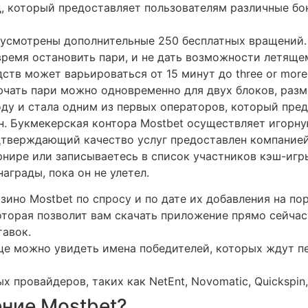
д, который предоставляет пользователям различные б
дусмотрены дополнительные 250 бесплатных вращений.
ремя остановить пари, и не дать возможности летящем
ств может варьироваться от 15 минут до three or more
ключать пари можно одновременно для двух блоков, ра
году и стала одним из первых операторов, который пред
. Букмекерская контора Mostbet осуществляет игорну
дтверждающий качество услуг предоставлен компанией,
нире или записываетесь в список участников кэш-игры
аграды, пока он не улетел.
зино Mostbet по спросу и по дате их добавления на пор
оторая позволит вам скачать приложение прямо сейчас
авок.
це можно увидеть имена победителей, которых ждут п
 провайдеров, таких как NetEnt, Novomatic, Quickspin, 
ние Mostbet?