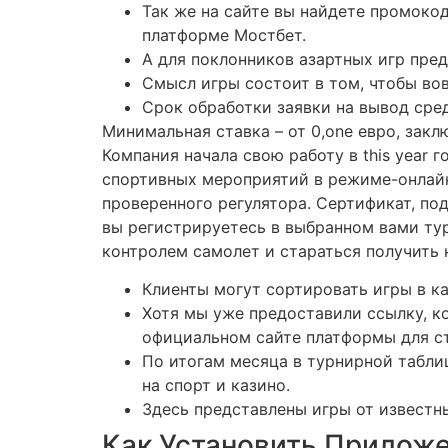
Так же на сайте вы найдете промоко
платформе Мостбет.
А для поклонников азартных игр пре
Смысл игры состоит в том, чтобы вов
Срок обработки заявки на вывод сред
Минимальная ставка – от 0,one евро, за
Компания начала свою работу в this year 
спортивных мероприятий в режиме-онлайн
проверенного регулятора. Сертификат, по
вы регистрируетесь в выбранном вами тур
контролем самолет и стараться получить н
Клиенты могут сортировать игры в ка
Хотя мы уже предоставили ссылку, к
официальном сайте платформы для ст
По итогам месяца в турнирной табли
на спорт и казино.
Здесь представлены игры от известных
Как Установить Приложе