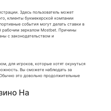
истрации. Здесь пользователь может
того, клиенты букмекерской компании
портивные события могут делать ставки в
й рабочим зеркалом Mostbet. Причины
аны с законодательством и
ом, для игроков, которые хотят окунуться
можность. Вы сможете наблюдать за
. Обычно это довольно продолжительные
зино На