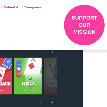
or Patient And Caregivers
SUPPORT
OUR
MISSION