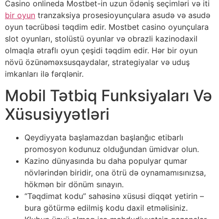
Casino onlineda Mostbet-in uzun ödəniş seçimləri və iti
bir oyun
tranzaksiya prosesioyunçulara asudə və asudə
oyun təcrübəsi təqdim edir. Mostbet casino oyunçulara
slot oyunları, stolüstü oyunlar və obrazli kazinodaxil
olmaqla ətraflı oyun çeşidi təqdim edir. Hər bir oyun
növü özünəməxsusqaydalar, strategiyalar və uduş
imkanları ilə fərqlənir.
Mobil Tətbiq Funksiyaları Və
Xüsusiyyətləri
Qeydiyyata başlamazdan başlanğıc etibarlı
promosyon kodunuz olduğundan ümidvar olun.
Kazino dünyasında bu daha populyar qumar
növlərindən biridir, ona ötrü də oynamamısınızsa,
hökmən bir dönüm sınayın.
“Təqdimat kodu” sahəsinə xüsusi diqqət yetirin –
bura götürmə edilmiş kodu daxil etməlisiniz.