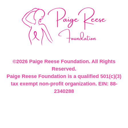
©2026 Paige Reese Foundation. All Rights
Reserved.
Paige Reese Foundation is a qualified 501(c)(3)
tax exempt non-profit organization. EIN: 88-
2340288