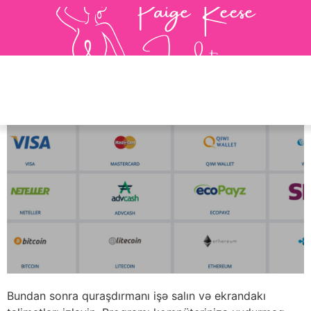
Bundan sonra quraşdırmanı işə salın və ekrandakı