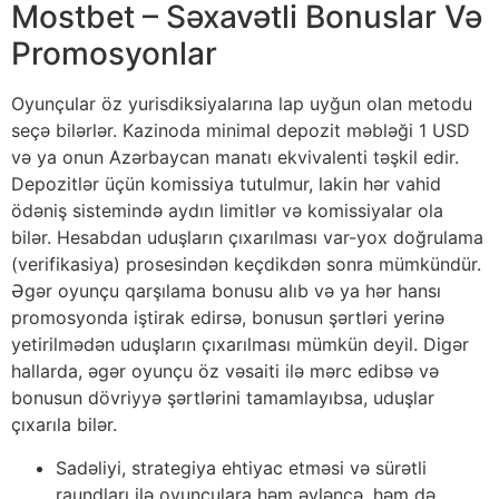
Mostbet – Səxavətli Bonuslar Və
Promosyonlar
Oyunçular öz yurisdiksiyalarına lap uyğun olan metodu
seçə bilərlər. Kazinoda minimal depozit məbləği 1 USD
və ya onun Azərbaycan manatı ekvivalenti təşkil edir.
Depozitlər üçün komissiya tutulmur, lakin hər vahid
ödəniş sistemində aydın limitlər və komissiyalar ola
bilər. Hesabdan uduşların çıxarılması var-yox doğrulama
(verifikasiya) prosesindən keçdikdən sonra mümkündür.
Əgər oyunçu qarşılama bonusu alıb və ya hər hansı
promosyonda iştirak edirsə, bonusun şərtləri yerinə
yetirilmədən uduşların çıxarılması mümkün deyil. Digər
hallarda, əgər oyunçu öz vəsaiti ilə mərc edibsə və
bonusun dövriyyə şərtlərini tamamlayıbsa, uduşlar
çıxarıla bilər.
Sadəliyi, strategiya ehtiyac etməsi və sürətli
raundları ilə oyunçulara həm əyləncə, həm də