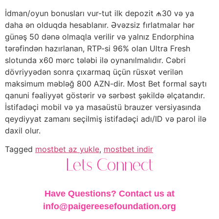
İdman/oyun bonusları vur-tut ilk depozit ₼30 və ya
daha ən olduqda hesablanır. Əvəzsiz fırlatmalar hər
günəş 50 dənə olmaqla verilir və yalnız Endorphina
tərəfindən hazırlanan, RTP-si 96% olan Ultra Fresh
slotunda x60 mərc tələbi ilə oynanılmalıdır. Cəbri
dövriyyədən sonra çıxarmaq üçün rüsxət verilən
maksimum məbləğ 800 AZN-dir. Most Bet formal saytı
qanuni fəaliyyət göstərir və sərbəst şəkildə əlçatandır.
İstifadəçi mobil və ya masaüstü brauzer versiyasında
qeydiyyat zamanı seçilmiş istifadəçi adı/ID və parol ilə
daxil olur.
Tagged
mostbet az yukle
,
mostbet indir
Lets Connect
Have Questions? Contact us at
info@paigereesefoundation.org