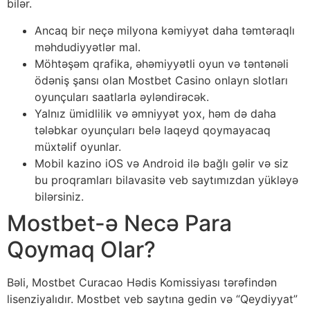
bilər.
Ancaq bir neçə milyona kəmiyyət daha təmtəraqlı
məhdudiyyətlər mal.
Möhtəşəm qrafika, əhəmiyyətli oyun və təntənəli
ödəniş şansı olan Mostbet Casino onlayn slotları
oyunçuları saatlarla əyləndirəcək.
Yalnız ümidlilik və əmniyyət yox, həm də daha
tələbkar oyunçuları belə laqeyd qoymayacaq
müxtəlif oyunlar.
Mobil kazino iOS və Android ilə bağlı gəlir və siz
bu proqramları bilavasitə veb saytımızdan yükləyə
bilərsiniz.
Mostbet-ə Necə Para
Qoymaq Olar?
Bəli, Mostbet Curacao Hədis Komissiyası tərəfindən
lisenziyalıdır. Mostbet veb saytına gedin və “Qeydiyyat”