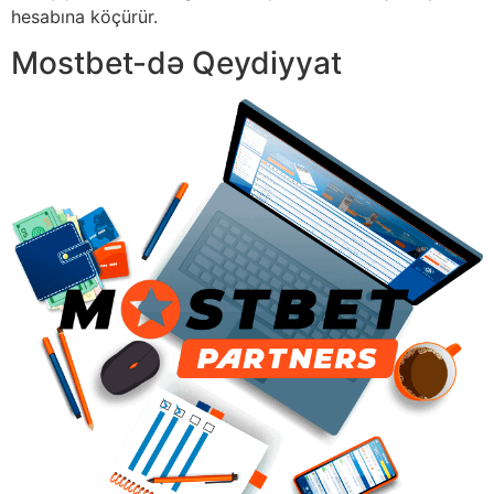
hesabına köçürür.
Mostbet-də Qeydiyyat