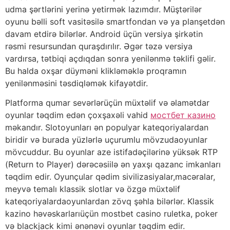
udma şərtlərini yerinə yetirmək lazımdır. Müştərilər
oyunu bəlli soft vasitəsilə smartfondan və ya planşetdən
davam etdirə bilərlər. Android üçün versiya şirkətin
rəsmi resursundan quraşdırılır. Əgər təzə versiya
vardırsa, tətbiqi açdıqdan sonra yenilənmə təklifi gəlir.
Bu halda oxşar düyməni klikləməklə proqramın
yenilənməsini təsdiqləmək kifayətdir.
Platforma qumar sevərlərüçün müxtəlif və əlamətdar
oyunlar təqdim edən çoxşaxəli vahid
мостбет казино
məkandır. Slotoyunları ən populyar kateqoriyalardan
biridir və burada yüzlərlə uçurumlu mövzudaoyunlar
mövcuddur. Bu oyunlar aze istifadəçilərinə yüksək RTP
(Return to Player) dərəcəsiilə ən yaxşı qazanc imkanları
təqdim edir. Oyunçular qədim sivilizasiyalar,macəralar,
meyvə temalı klassik slotlar və özgə müxtəlif
kateqoriyalardaoyunlardan zövq şəhla bilərlər. Klassik
kazino həvəskarlarıüçün mostbet casino ruletka, poker
və blackjack kimi ənənəvi oyunlar təqdim edir.