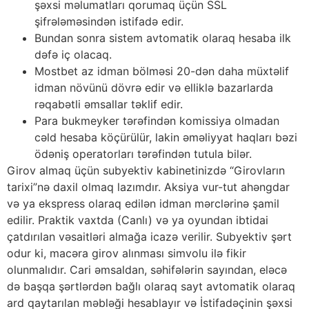
şəxsi məlumatları qorumaq üçün SSL
şifrələməsindən istifadə edir.
Bundan sonra sistem avtomatik olaraq hesaba ilk
dəfə iç olacaq.
Mostbet az idman bölməsi 20-dən daha müxtəlif
idman növünü dövrə edir və elliklə bazarlarda
rəqabətli əmsallar təklif edir.
Para bukmeyker tərəfindən komissiya olmadan
cəld hesaba köçürülür, lakin əməliyyat haqları bəzi
ödəniş operatorları tərəfindən tutula bilər.
Girov almaq üçün subyektiv kabinetinizdə “Girovların
tarixi”nə daxil olmaq lazımdır. Aksiya vur-tut ahəngdar
və ya ekspress olaraq edilən idman mərclərinə şamil
edilir. Praktik vaxtda (Canlı) və ya oyundan ibtidai
çatdırılan vəsaitləri almağa icazə verilir. Subyektiv şərt
odur ki, macəra girov alınması simvolu ilə fikir
olunmalıdır. Cari əmsaldan, səhifələrin sayından, eləcə
də başqa şərtlərdən bağlı olaraq sayt avtomatik olaraq
ard qaytarılan məbləği hesablayır və İstifadəçinin şəxsi