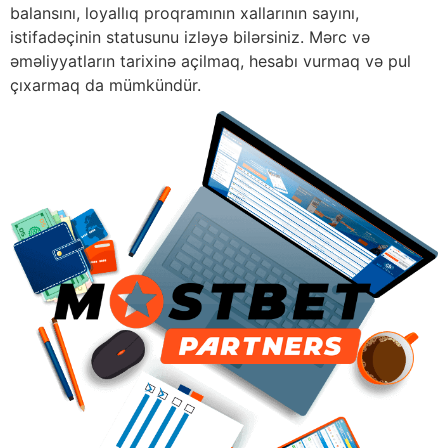
balansını, loyallıq proqramının xallarının sayını,
istifadəçinin statusunu izləyə bilərsiniz. Mərc və
əməliyyatların tarixinə açilmaq, hesabı vurmaq və pul
çıxarmaq da mümkündür.