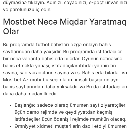
düyməsinə tıklayın. Adınızı, soyadınızı, e-poçt ünvanınızı
və parolunuzu iç edin.
Mostbet Necə Miqdar Yaratmaq
Olar
Bu proqramda futbol bahisləri özgə onlayn bahis
saytlarından daha yaxşıdır. Bu proqramda istifadəçilər
bir neçə varianta bahis edə bilərlər. Oyunun nəticəsinə
bahis etməklə yanaşı, istifadəçilər ibtidai yarının tin
sayına, sarı vərəqələrin sayına və s. Bahis edə bilərlər və
Mostbet Az mobi bu seçimlərin əmsalı başqa onlayn
bahis saytlarından daha yüksəkdir və Bu da istifadəçiləri
daha daha mədaxilli edir.
Başlanğıc sadəcə olaraq ümumən sayt ziyarətçiləri
üçün demo rejimdə və qeydiyyatdan keçmiş
istifadəçilər üçün ödənişli rejimdə mümkün olacaq.
Əmniyyət xidməti müştərilərin daxil etdiyi ümumən