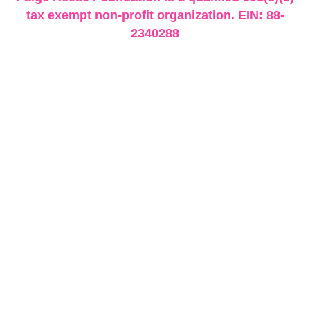
tax exempt non-profit organization. EIN: 88-
2340288