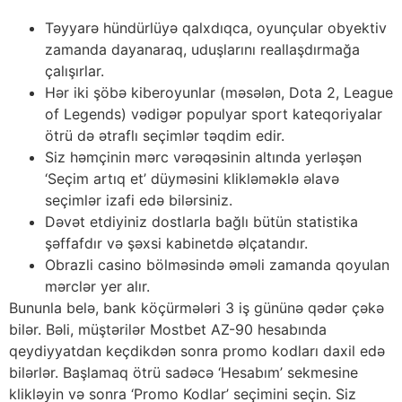
Təyyarə hündürlüyə qalxdıqca, oyunçular obyektiv
zamanda dayanaraq, uduşlarını reallaşdırmağa
çalışırlar.
Hər iki şöbə kiberoyunlar (məsələn, Dota 2, League
of Legends) vədigər populyar sport kateqoriyalar
ötrü də ətraflı seçimlər təqdim edir.
Siz həmçinin mərc vərəqəsinin altında yerləşən
‘Seçim artıq et’ düyməsini klikləməklə əlavə
seçimlər izafi edə bilərsiniz.
Dəvət etdiyiniz dostlarla bağlı bütün statistika
şəffafdır və şəxsi kabinetdə əlçatandır.
Obrazli casino bölməsində əməli zamanda qoyulan
mərclər yer alır.
Bununla belə, bank köçürmələri 3 iş gününə qədər çəkə
bilər. Bəli, müştərilər Mostbet AZ-90 hesabında
qeydiyyatdan keçdikdən sonra promo kodları daxil edə
bilərlər. Başlamaq ötrü sadəcə ‘Hesabım’ sekmesine
klikləyin və sonra ‘Promo Kodlar’ seçimini seçin. Siz