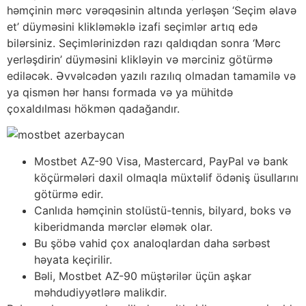
həmçinin mərc vərəqəsinin altında yerləşən ‘Seçim əlavə
et’ düyməsini klikləməklə izafi seçimlər artıq edə
bilərsiniz. Seçimlərinizdən razı qaldıqdan sonra ‘Mərc
yerləşdirin’ düyməsini klikləyin və mərciniz götürmə
ediləcək. Əvvəlcədən yazılı razılıq olmadan tamamilə və
ya qismən hər hansı formada və ya mühitdə
çoxaldılması hökmən qadağandır.
Mostbet AZ-90 Visa, Mastercard, PayPal və bank
köçürmələri daxil olmaqla müxtəlif ödəniş üsullarını
götürmə edir.
Canlıda həmçinin stolüstü-tennis, bilyard, boks və
kiberidmanda mərclər eləmək olar.
Bu şöbə vahid çox analoqlardan daha sərbəst
həyata keçirilir.
Bəli, Mostbet AZ-90 müştərilər üçün aşkar
məhdudiyyətlərə malikdir.