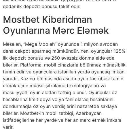
qədər ilk depozit bonusu təklif edir.
Mostbet Kiberidman
Oyunlarına Mərc Eləmək
Məsələn, “Mega Moolah” oyununda 1 milyon avrodan
daha cekpot aparmaq mümkündür. Yeni oyunçular 125%
ilk depozit bonusu və 250 əvəzsiz dönmə əldə edə
bilərlər. Platforma, mobil cihazlarla bölünməz münasiblik
təmin edir və oyunçulara istənilən yerdə oyuncaq imkanı
yaradır. Kazino bölməsində asudə oyun təcrübəsi təmin
etmək üçün müasir şifrələmə texnologiyaları və
məsuliyyətli oyun alətləri tətbiq olunur. Oyunçular öz
hesablarına limit qoya və ya fani olaraq hesablarını
dondurmaqla öz oyun vərdişlərini nəzarətdə saxlaya
bilərlər. Mostbet-in mobil tətbiqi, Azərbaycan
istifadəçilərinə hər yerdə və hər an mərc etmək imkanı
verir.