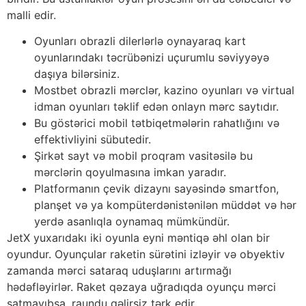
malli edir.
Oyunları obrazli dilerlərlə oynayaraq kart
oyunlarındakı təcrübənizi uçurumlu səviyyəyə
daşıya bilərsiniz.
Mostbet obrazli mərclər, kazino oyunları və virtual
idman oyunları təklif edən onlayn mərc saytıdır.
Bu göstərici mobil tətbiqetmələrin rahatlığını və
effektivliyini sübutedir.
Şirkət sayt və mobil proqram vasitəsilə bu
mərclərin qoyulmasına imkan yaradır.
Platformanın çevik dizaynı sayəsində smartfon,
planşet və ya kompüterdənistənilən müddət və hər
yerdə asanlıqla oynamaq mümkündür.
JetX yuxarıdakı iki oyunla eyni məntiqə əhl olan bir
oyundur. Oyunçular raketin sürətini izləyir və obyektiv
zamanda mərci sataraq uduşlarını artırmağı
hədəfləyirlər. Raket qəzaya uğradıqda oyunçu mərci
satmayıbsa, raundu gəlirsiz tərk edir.