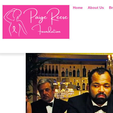
Home
About Us
Br