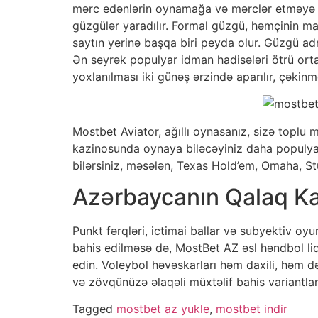
mərc edənlərin oynamağa və mərclər etməyə
güzgülər yaradılır. Formal güzgü, həmçinin ma
saytın yerinə başqa biri peyda olur. Güzgü ad
Ən seyrək populyar idman hadisələri ötrü orta 
yoxlanılması iki günəş ərzində aparılır, çəkinmə
Mostbet Aviator, ağıllı oynasanız, sizə toplu
kazinosunda oynaya biləcəyiniz daha populya
bilərsiniz, məsələn, Texas Hold’em, Omaha, St
Azərbaycanın Qalaq Ka
Punkt fərqləri, ictimai ballar və subyektiv o
bahis edilməsə də, MostBet AZ əsl həndbol liqal
edin. Voleybol həvəskarları həm daxili, həm də
və zövqünüzə əlaqəli müxtəlif bahis variantları 
Tagged
mostbet az yukle
,
mostbet indir