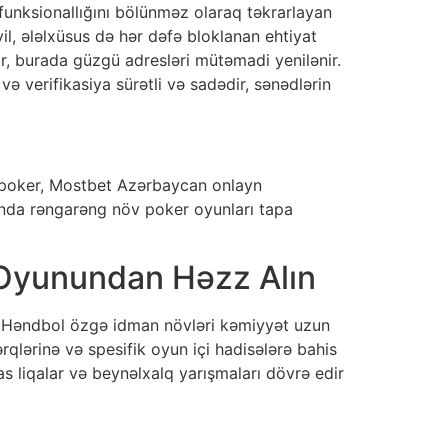
funksionallığını bölünməz olaraq təkrarlayan
l, ələlxüsus də hər dəfə bloklanan ehtiyat
r, burada güzgü adresləri mütəmadi yenilənir.
ə verifikasiya sürətli və sadədir, sənədlərin
yn poker, Mostbet Azərbaycan onlayn
anda rəngarəng növ poker oyunları tapa
 Oyunundan Həzz Alın
ın. Həndbol özgə idman növləri kəmiyyət uzun
ərqlərinə və spesifik oyun içi hadisələrə bahis
s liqalar və beynəlxalq yarışmaları dövrə edir