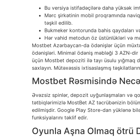
Bu versiya istifadəçilərə daha yüksək im
Mərc şirkətinin mobil proqramında naviq
təşkil edilib.
Bukmeker kontorunda bahis qaydaları və n
Hər vahid metodun öz üstünlükləri və mənf
Mostbet Azərbaycan-da ödənişlər üçün müxtəlif
ödənişləri. Minimal ödəniş məbləği 3 AZN-dir v
üçün Mostbet depoziti ilə tayı üsulu yığmaq d
saxlayın. Mütəxəssis ixtisaslaşmış təşkilatları
Mostbet Rəsmisində Necə
Əvəzsiz spinlər, depozit uyğunlaşmaları və qo
tətbiqlərimizlə MostBet AZ təcrübənizin bölü
edilmişdir. Google Play Store-dan yüklənə bil
funksiyalarını təklif edir.
Oyunla Aşna Olmaq ötrü 