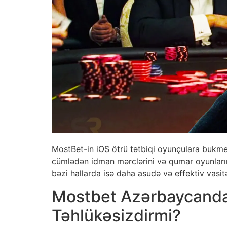
MostBet-in iOS ötrü tətbiqi oyunçulara bukme
cümlədən idman mərclərini və qumar oyunların
bəzi hallarda isə daha asudə və effektiv vasi
Mostbet Azərbaycanda 
Təhlükəsizdirmi?