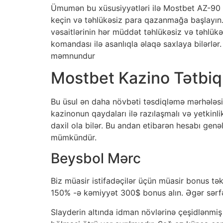
Ümumən bu xüsusiyyətləri ilə Mostbet AZ-90 A
keçin və təhlükəsiz para qazanmağa başlayın.
vəsaitlərinin hər müddət təhlükəsiz və təhlükəs
komandası ilə asanlıqla əlaqə saxlaya bilərl
məmnundur
Mostbet Kazino Tətbiq
Bu üsul ən daha növbəti təsdiqləmə mərhələsi
kazinonun qaydaları ilə razılaşmalı və yetkinli
daxil ola bilər. Bu andan etibarən hesabı ge
mümkündür.
Beysbol Mərc
Biz müasir istifadəçilər üçün müasir bonus tə
150% -ə kəmiyyət 300$ bonus alın. Əgər sərfə
Slayderin altında idman növlərinə çeşidlənmiş