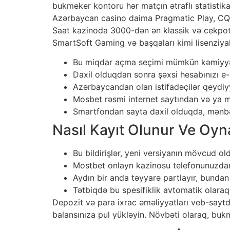
bukmeker kontoru hər matçın ətraflı statistikas
Azərbaycan casino daima Pragmatic Play, CQ9, H
Saat kazinoda 3000-dən ən klassik və cekpotl
SmartSoft Gaming və başqaları kimi lisenziya
Bu miqdar açma seçimi mümkün kəmiyyə
Daxil olduqdan sonra şəxsi hesabınızı e-
Azərbaycandan olan istifadəçilər qeydiyy
Mosbet rəsmi internet saytından və ya mo
Smartfondan sayta daxil olduqda, mənbən
Nasıl Kayıt Olunur Ve Oy
Bu bildirişlər, yeni versiyanın mövcud old
Mostbet onlayn kazinosu telefonunuzdan 
Aydın bir anda təyyarə partlayır, bundan
Tətbiqdə bu spesifiklik avtomatik olaraq a
Depozit və para ixrac əməliyyatları veb-saytd
balansınıza pul yükləyin. Növbəti olaraq, buk