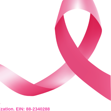
.
ization. EIN: 88-2340288