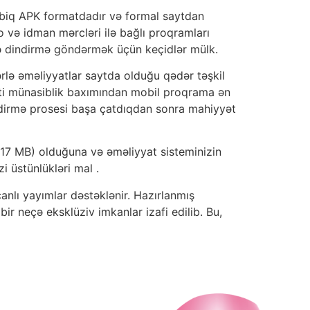
 tətbiq APK formatdadır və formal saytdan
o və idman mərcləri ilə bağlı proqramları
ə dindirmə göndərmək üçün keçidlər mülk.
ərlə əməliyyatlar saytda olduğu qədər təşkil
yyəti münasiblik baxımından mobil proqrama ən
ndirmə prosesi başa çatdıqdan sonra mahiyyət
117 MB) olduğuna və əməliyyat sisteminizin
 üstünlükləri mal .
anlı yayımlar dəstəklənir. Hazırlanmış
bir neçə eksklüziv imkanlar izafi edilib. Bu,