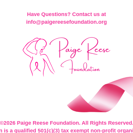
Have Questions? Contact us at
info@paigereesefoundation.org
©2026 Paige Reese Foundation. All Rights Reserved
is a qualified 501(c)(3) tax exempt non-profit organ