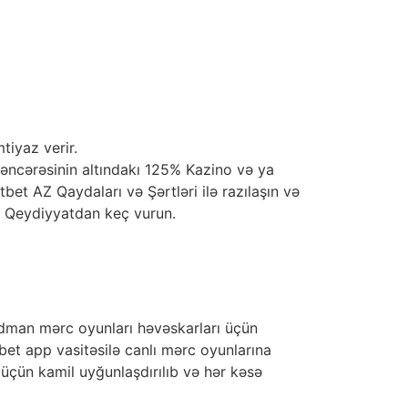
tiyaz verir.
pəncərəsinin altındakı 125% Kazino və ya
et AZ Qaydaları və Şərtləri ilə razılaşın və
ı Qeydiyyatdan keç vurun.
 idman mərc oyunları həvəskarları üçün
tbet app vasitəsilə canlı mərc oyunlarına
r üçün kamil uyğunlaşdırılıb və hər kəsə