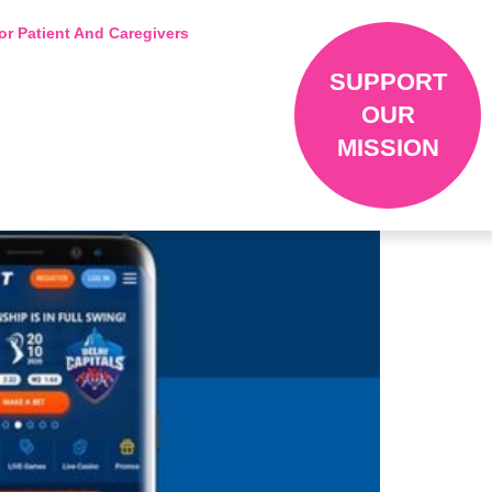
or Patient And Caregivers
SUPPORT
OUR
MISSION