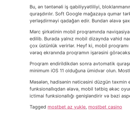
Bu, ən təntənəli iş qabiliyyətliliyi, bloklanma
quraşdırılır. Soft Google mağazaya qumar tərki
yerləşdirməyi qadağan edir. Bundan əlavə şə
Mərc şirkətinin mobil proqramında naviqasiya, 
edilib. Burada yalnız mobil dizaynda vahid nad
çox üstünlük verirlər. Heyf ki, mobil proqra
vərəq ekranında proqramın işarəsini görəcəksi
Proqram endirildikdən sonra avtomatik quraşd
minimum iOS 11 olduğuna ümidvar olun. Mostbe
Məsələn, hadisənin nəticəsini düzgün təxmin el
funksionallıqdan əlavə, mobil tətbiq əkəc oyunç
ictimai funksionallığı genişləndirir və bəzi a
Tagged
mostbet az yukle
,
mostbet casino