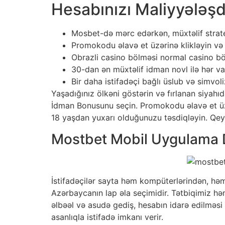
Hesabınızı Maliyyələşd
Mosbet-də mərc edərkən, müxtəlif strateg
Promokodu əlavə et üzərinə klikləyin və
Obrazli casino bölməsi normal casino bö
30-dan ən müxtəlif idman novl ilə hər va
Bir daha istifadəçi bağlı üslub və simvol
Yaşadığınız ölkəni göstərin və fırlanan siyah
İdman Bonusunu seçin. Promokodu əlavə et üzər
18 yaşdan yuxarı olduğunuzu təsdiqləyin. Qe
Mostbet Mobil Uygulama 
İstifadəçilər sayta həm kompüterlərindən, həm
Azərbaycanın lap əla seçimidir. Tətbiqimiz h
əlbəəl və asudə gediş, hesabın idarə edilməsi v
asanlıqla istifadə imkanı verir.