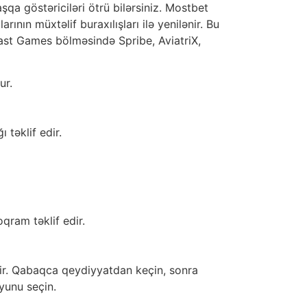
şqa göstəriciləri ötrü bilərsiniz. Mostbet
ın müxtəlif buraxılışları ilə yenilənir. Bu
Fast Games bölməsində Spribe, AviatriX,
ur.
təklif edir.
ram təklif edir.
ilir. Qabaqca qeydiyyatdan keçin, sonra
yunu seçin.