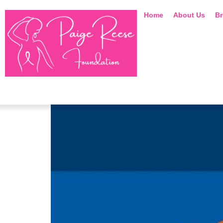
Home
About Us
Br