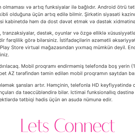
nın olmaması və artıq funksiyalar ilə bağlıdır. Android ötrü
bli olduğuna üçün artıq edilə bilmir. Şirkətin siyasəti kazin
xsi kabinetdə həm də dost dəvət etmək və dəstək xidmətin
tranzaksiyalar, dəstək, oyunlar və özgə elliklə xüsusiyyətl
ir fərqlilik görə bilərsiniz. İstifadəçilərin əzəmətli əksəri
mı Play Store virtual mağazasından yıxmaq mümkün deyil. E
niz.
ırılacaq. Mobil proqramı endirməmiş telefonda boş yerin (
t AZ tərəfindən təmin edilən mobil proqramın saytdan bəzi
əmək şansları artır. Həmçinin, telefonla HD keyfiyyətində c
uları da təəccübləndirə bilər. Ictimai funksionallıq dəstinə 
spektlərdə tətbiqi hədis üçün ən asudə nümunə edir.
Lets Connect