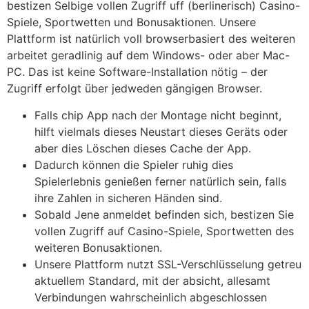
bestizen Selbige vollen Zugriff uff (berlinerisch) Casino-
Spiele, Sportwetten und Bonusaktionen. Unsere
Plattform ist natürlich voll browserbasiert des weiteren
arbeitet geradlinig auf dem Windows- oder aber Mac-
PC. Das ist keine Software-Installation nötig – der
Zugriff erfolgt über jedweden gängigen Browser.
Falls chip App nach der Montage nicht beginnt,
hilft vielmals dieses Neustart dieses Geräts oder
aber dies Löschen dieses Cache der App.
Dadurch können die Spieler ruhig dies
Spielerlebnis genießen ferner natürlich sein, falls
ihre Zahlen in sicheren Händen sind.
Sobald Jene anmeldet befinden sich, bestizen Sie
vollen Zugriff auf Casino-Spiele, Sportwetten des
weiteren Bonusaktionen.
Unsere Plattform nutzt SSL-Verschlüsselung getreu
aktuellem Standard, mit der absicht, allesamt
Verbindungen wahrscheinlich abgeschlossen