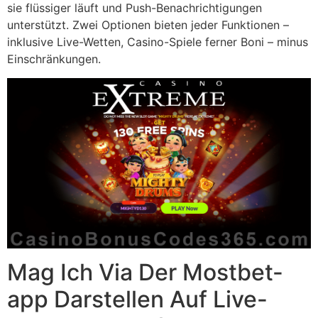
sie flüssiger läuft und Push-Benachrichtigungen
unterstützt. Zwei Optionen bieten jeder Funktionen –
inklusive Live-Wetten, Casino-Spiele ferner Boni – minus
Einschränkungen.
Mag Ich Via Der Mostbet-
app Darstellen Auf Live-