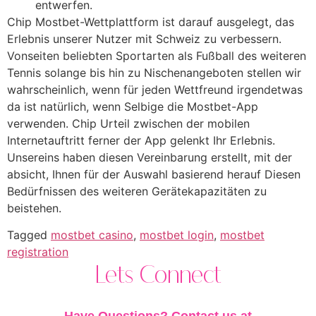
entwerfen.
Chip Mostbet-Wettplattform ist darauf ausgelegt, das
Erlebnis unserer Nutzer mit Schweiz zu verbessern.
Vonseiten beliebten Sportarten als Fußball des weiteren
Tennis solange bis hin zu Nischenangeboten stellen wir
wahrscheinlich, wenn für jeden Wettfreund irgendetwas
da ist natürlich, wenn Selbige die Mostbet-App
verwenden. Chip Urteil zwischen der mobilen
Internetauftritt ferner der App gelenkt Ihr Erlebnis.
Unsereins haben diesen Vereinbarung erstellt, mit der
absicht, Ihnen für der Auswahl basierend herauf Diesen
Bedürfnissen des weiteren Gerätekapazitäten zu
beistehen.
Tagged
mostbet casino
,
mostbet login
,
mostbet
registration
Lets Connect