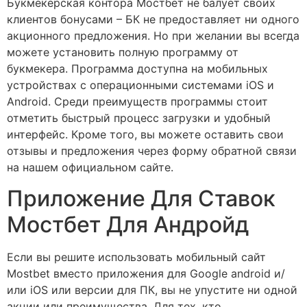
Букмекерская контора Мостбет не балует своих
клиентов бонусами – БК не предоставляет ни одного
акционного предложения. Но при желании вы всегда
можете установить полную программу от
букмекера. Программа доступна на мобильных
устройствах с операционными системами iOS и
Android. Среди преимуществ программы стоит
отметить быстрый процесс загрузки и удобный
интерфейс. Кроме того, вы можете оставить свои
отзывы и предложения через форму обратной связи
на нашем официальном сайте.
Приложение Для Ставок
Мостбет Для Андройд
Если вы решите использовать мобильный сайт
Mostbet вместо приложения для Google android и/
или iOS или версии для ПК, вы не упустите ни одной
акции или преимущества. Для тех, кто