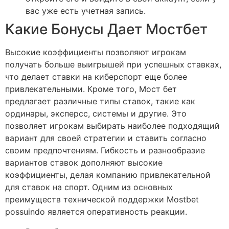
вас уже есть учетная запись.
Какие Бонусы Дает Мостбет
Высокие коэффициенты позволяют игрокам
получать больше выигрышей при успешных ставках,
что делает ставки на киберспорт еще более
привлекательными. Кроме того, Мост бет
предлагает различные типы ставок, такие как
ординары, эксперсс, системы и другие. Это
позволяет игрокам выбирать наиболее подходящий
вариант для своей стратегии и ставить согласно
своим предпочтениям. Гибкость и разнообразие
вариантов ставок дополняют высокие
коэффициенты, делая компанию привлекательной
для ставок на спорт. Одним из основных
преимуществ технической поддержки Mostbet
possuindo является оперативность реакции.