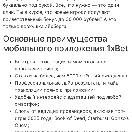
буквально под рукой. Все, что нужно — это один
клик. Ты в курсе, что новые игроки получают
приветственный бонус до 30 000 рублей? А это
только верхушка айсберга.
Основные преимущества
мобильного приложения 1xBet
Быстрая регистрация и моментальное
пополнение счета;
Ставки на более, чем 5000 событий ежедневно;
Профессиональные лайв-результаты и лайв-
трансляции прямо в приложении;
Удобный интерфейс с адаптацией под любой
смартфон;
Слоты от ведущих провайдеров, включая топ-
игры 2025 года: Book of Dead, Starburst, Gonzo’s
Quest;