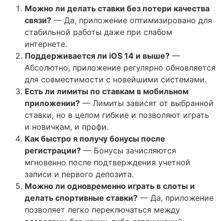
Можно ли делать ставки без потери качества
связи?
— Да, приложение оптимизировано для
стабильной работы даже при слабом
интернете.
Поддерживается ли iOS 14 и выше?
—
Абсолютно, приложение регулярно обновляется
для совместимости с новейшими системами.
Есть ли лимиты по ставкам в мобильном
приложении?
— Лимиты зависят от выбранной
ставки, но в целом гибкие и позволяют играть
и новичкам, и профи.
Как быстро я получу бонусы после
регистрации?
— Бонусы зачисляются
мгновенно после подтверждения учетной
записи и первого депозита.
Можно ли одновременно играть в слоты и
делать спортивные ставки?
— Да, приложение
позволяет легко переключаться между