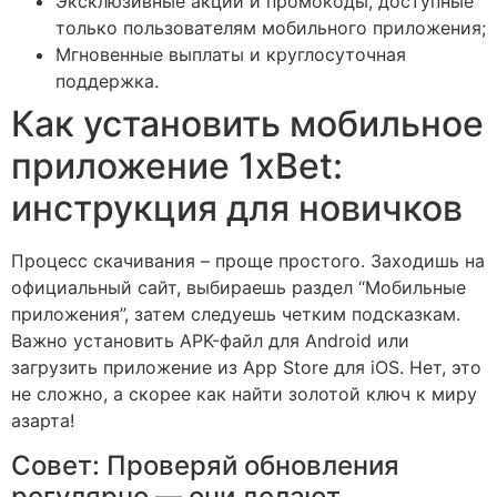
Эксклюзивные акции и промокоды, доступные
только пользователям мобильного приложения;
Мгновенные выплаты и круглосуточная
поддержка.
Как установить мобильное
приложение 1xBet:
инструкция для новичков
Процесс скачивания – проще простого. Заходишь на
официальный сайт, выбираешь раздел “Мобильные
приложения”, затем следуешь четким подсказкам.
Важно установить APK-файл для Android или
загрузить приложение из App Store для iOS. Нет, это
не сложно, а скорее как найти золотой ключ к миру
азарта!
Совет: Проверяй обновления
регулярно — они делают