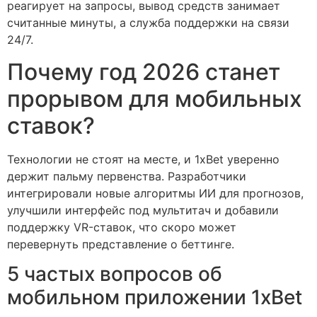
реагирует на запросы, вывод средств занимает
считанные минуты, а служба поддержки на связи
24/7.
Почему год 2026 станет
прорывом для мобильных
ставок?
Технологии не стоят на месте, и 1xBet уверенно
держит пальму первенства. Разработчики
интегрировали новые алгоритмы ИИ для прогнозов,
улучшили интерфейс под мультитач и добавили
поддержку VR-ставок, что скоро может
перевернуть представление о беттинге.
5 частых вопросов об
мобильном приложении 1xBet