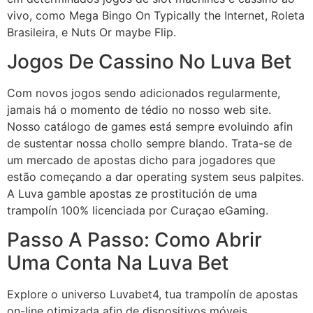
vivo, como Mega Bingo On Typically the Internet, Roleta
Brasileira, e Nuts Or maybe Flip.
Jogos De Cassino No Luva Bet
Com novos jogos sendo adicionados regularmente,
jamais há o momento de tédio no nosso web site.
Nosso catálogo de games está sempre evoluindo afin
de sustentar nossa chollo sempre blando. Trata-se de
um mercado de apostas dicho para jogadores que
estão começando a dar operating system seus palpites.
A Luva gamble apostas ze prostitución de uma
trampolín 100% licenciada por Curaçao eGaming.
Passo A Passo: Como Abrir
Uma Conta Na Luva Bet
Explore o universo Luvabet4, tua trampolín de apostas
on-line otimizada afin de dispositivos móveis.