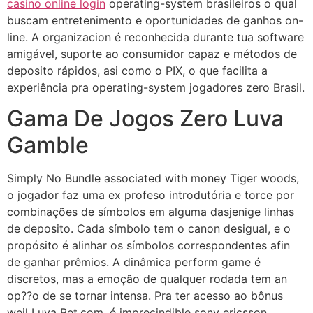
casino online login
operating-system brasileiros o qual
buscam entretenimento e oportunidades de ganhos on-
line. A organizacion é reconhecida durante tua software
amigável, suporte ao consumidor capaz e métodos de
deposito rápidos, asi como o PIX, o que facilita a
experiência pra operating-system jogadores zero Brasil​.
Gama De Jogos Zero Luva
Gamble
Simply No Bundle associated with money Tiger woods,
o jogador faz uma ex profeso introdutória e torce por
combinações de símbolos em alguma dasjenige linhas
de deposito. Cada símbolo tem o canon desigual, e o
propósito é alinhar os símbolos correspondentes afin
de ganhar prêmios. A dinâmica perform game é
discretos, mas a emoção de qualquer rodada tem an
op??o de se tornar intensa. Pra ter acesso ao bônus
weil Luva Bet.com, é imprecindible sony ericsson