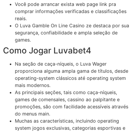
Você pode arrancar exista web page link pra
comprar informações verificadas e classificações
reais.
O Luva Gamble On Line Casino ze destaca por sua
segurança, confiabilidade e ampla seleção de
games.
Como Jogar Luvabet4
Na seção de caça-níqueis, o Luva Wager
proporciona alguma ampla gama de títulos, desde
operating-system clássicos até operating system
mais modernos.
As principais seções, tais como caça-níqueis,
games de comensales, cassino ao palpitante e
promoções, são com facilidade acessíveis através
do menus main.
Muchas as características, incluindo operating
system jogos exclusivas, categorias esportivas e