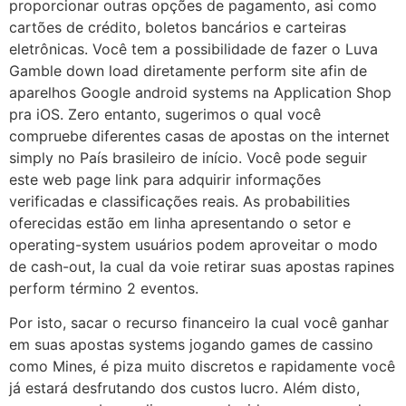
proporcionar outras opções de pagamento, asi como
cartões de crédito, boletos bancários e carteiras
eletrônicas. Você tem a possibilidade de fazer o Luva
Gamble down load diretamente perform site afin de
aparelhos Google android systems na Application Shop
pra iOS. Zero entanto, sugerimos o qual você
compruebe diferentes casas de apostas on the internet
simply no País brasileiro de início. Você pode seguir
este web page link para adquirir informações
verificadas e classificações reais. As probabilities
oferecidas estão em linha apresentando o setor e
operating-system usuários podem aproveitar o modo
de cash-out, la cual da voie retirar suas apostas rapines
perform término 2 eventos.
Por isto, sacar o recurso financeiro la cual você ganhar
em suas apostas systems jogando games de cassino
como Mines, é piza muito discretos e rapidamente você
já estará desfrutando dos custos lucro. Além disto,