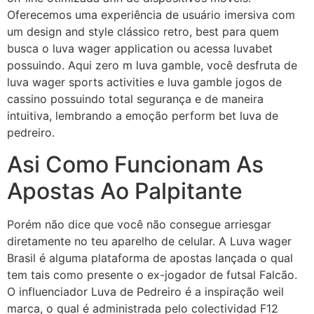
Oferecemos uma experiência de usuário imersiva com
um design and style clássico retro, best para quem
busca o luva wager application ou acessa luvabet
possuindo. Aqui zero m luva gamble, você desfruta de
luva wager sports activities e luva gamble jogos de
cassino possuindo total segurança e de maneira
intuitiva, lembrando a emoção perform bet luva de
pedreiro.
Asi Como Funcionam As
Apostas Ao Palpitante
Porém não dice que você não consegue arriesgar
diretamente no teu aparelho de celular. A Luva wager
Brasil é alguma plataforma de apostas lançada o qual
tem tais como presente o ex-jogador de futsal Falcão.
O influenciador Luva de Pedreiro é a inspiração weil
marca, o qual é administrada pelo colectividad F12