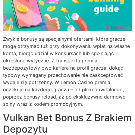
Zwykłe bonusy są specjalnymi ofertami, które gracze
mogą otrzymać tuż przy dokonywaniu wpłat na własne
konta, biorąc udział w konkursach lub spełniając
określone wytyczne. Z transportu premia
bezdepozytowy owo kariera na profil gracza, dokąd
typowy wymagany przechowanie nie zaakceptować
wydaje się potrzebny. W Lemon Casino premia
oczekuje na każdego gracza – od pliku powitalnego,
poprzez bonusy reload, aż po ekskluzywne darmowe
spiny wraz z kodem promocyjnym.
Vulkan Bet Bonus Z Brakiem
Depozytu