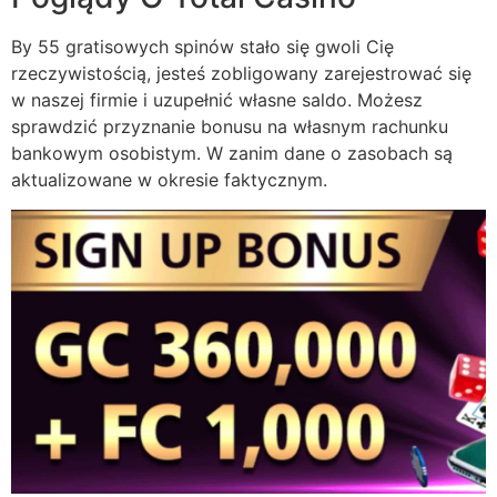
By 55 gratisowych spinów stało się gwoli Cię
rzeczywistością, jesteś zobligowany zarejestrować się
w naszej firmie i uzupełnić własne saldo. Możesz
sprawdzić przyznanie bonusu na własnym rachunku
bankowym osobistym. W zanim dane o zasobach są
aktualizowane w okresie faktycznym.