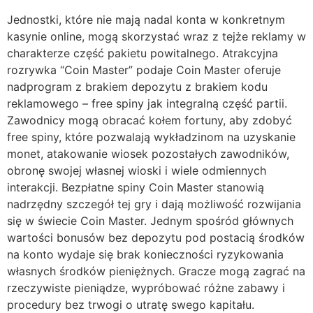
Jednostki, które nie mają nadal konta w konkretnym
kasynie online, mogą skorzystać wraz z tejże reklamy w
charakterze część pakietu powitalnego. Atrakcyjna
rozrywka “Coin Master” podaje Coin Master oferuje
nadprogram z brakiem depozytu z brakiem kodu
reklamowego – free spiny jak integralną część partii.
Zawodnicy mogą obracać kołem fortuny, aby zdobyć
free spiny, które pozwalają wykładzinom na uzyskanie
monet, atakowanie wiosek pozostałych zawodników,
obronę swojej własnej wioski i wiele odmiennych
interakcji. Bezpłatne spiny Coin Master stanowią
nadrzędny szczegół tej gry i dają możliwość rozwijania
się w świecie Coin Master. Jednym spośród głównych
wartości bonusów bez depozytu pod postacią środków
na konto wydaje się brak konieczności ryzykowania
własnych środków pieniężnych. Gracze mogą zagrać na
rzeczywiste pieniądze, wypróbować różne zabawy i
procedury bez trwogi o utratę swego kapitału.