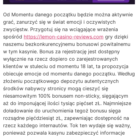
Od Momentu danego początku będzie można aktywnie
grać, zanurzyć się w świat emocji i oczywistych
zwycięstw. Przygotuj się na wciągające wrażenia
spośród
https://lemon-casino-reviews.com
gry dzięki
naszemu bezkonkurencyjnemu bonusowi powitalnemu
w tym kasynie. Bonus za rejestrację jest dostępny
wyłącznie na rzecz dopiero co zarejestrowanych
klientów w stuleciu od momentu 18 lat, ta propozycja
obiecuje emocje od momentu danego początku. Według
złożeniu początkowego depozytu autentycznych
środków nabywcy stronicy mogą cieszyć się
niesamowitym 100% bonusem non-sticky, sięgającym
aż do imponującej ilości tysiąc pięćset zŁ. Najmniejsze
doładowanie do uruchomienia tegoż bonusu sięga
rozsądne pięćdziesiąt zŁ, zapewniając dostępność na
rzecz każdego internautów. Tok ten wydaje się ważny,
ponieważ pozwala kasynu zabezpieczyć informacje