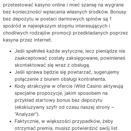
przetestować kasyno online i mieć szansę na wygrane
bez konieczności wpłacania własnych środków. Bonusy
bez depozytu w postaci darmowych spinów są 1
spośród w największym stopniu interesujących i
chodliwych rodzajów promocji przedkładanych poprzez
kasyna przez internet.
Jeśli spełniłeś każde wytyczne, lecz pieniądze nie
zaakceptować zostały zaksięgowane, powinieneś
skontaktować się wraz z obsługą.
Jeśli sprawa będzie się powtarzać, sugerujemy
połączenie z biurem obsługi kontrahenta.
Kody atrakcyjne w ofercie iWild Casino aktywują
specjalne propozycje, jakim sposobem na
przykład startowy bonus bez depozytu
(ekskluzywny szyfr od czasu naszej strony –
“Analyzer”).
Faktycznie, w większości przypadków, żeby
otrzymać premia, musisz potwierdzić swój list