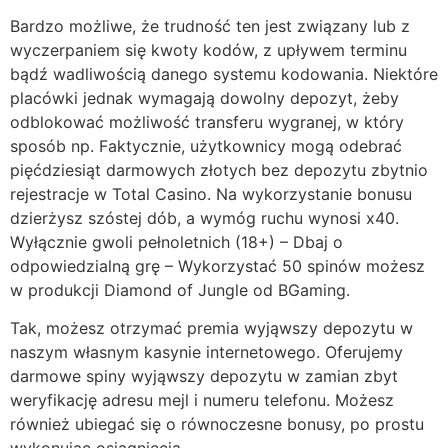
Bardzo możliwe, że trudność ten jest związany lub z
wyczerpaniem się kwoty kodów, z upływem terminu
bądź wadliwością danego systemu kodowania. Niektóre
placówki jednak wymagają dowolny depozyt, żeby
odblokować możliwość transferu wygranej, w który
sposób np. Faktycznie, użytkownicy mogą odebrać
pięćdziesiąt darmowych złotych bez depozytu zbytnio
rejestracje w Total Casino. Na wykorzystanie bonusu
dzierżysz szóstej dób, a wymóg ruchu wynosi x40.
Wyłącznie gwoli pełnoletnich (18+) – Dbaj o
odpowiedzialną grę – Wykorzystać 50 spinów możesz
w produkcji Diamond of Jungle od BGaming.
Tak, możesz otrzymać premia wyjąwszy depozytu w
naszym własnym kasynie internetowego. Oferujemy
darmowe spiny wyjąwszy depozytu w zamian zbyt
weryfikację adresu mejl i numeru telefonu. Możesz
również ubiegać się o równoczesne bonusy, po prostu