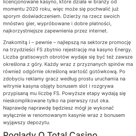
licencjonowane kasyno, które działa w branży od
momentu 2020 roku, więc może się pochwalić już
sporym doświadczeniem. Dzierży na rzecz swoich
mnóstwo gier, wypróbowane i dobre płatności,
najkorzystniejsze zapewnienia przez internet.
Znakomitą i – pewnie – najlepszą na sektorze promocję
na trzydzieści FS zbytnio rejestrację ma kasyno Energy.
Liczba gratisowych obrotów wydaje się być też zawsze
określona z góry. Każdy wraz z przyznanych spinów ma
również odgórnie określoną wartość gotówkową. Po
zdobyciu reklamy gracz według prostu uruchamia na
witrynie kasyna objęty bonusem slot i rozgrywa
przypisaną mu liczbę FS. Powyższe etapy wydają się
nieskomplikowane tylko na pierwszy rzut oka.
Naprawdę naprawdę będziesz mógł je wykonać
wyłącznie w renomowanym kasynie wraz z bonusem
wyjąwszy depozytu.
Poglądy O Total Casino