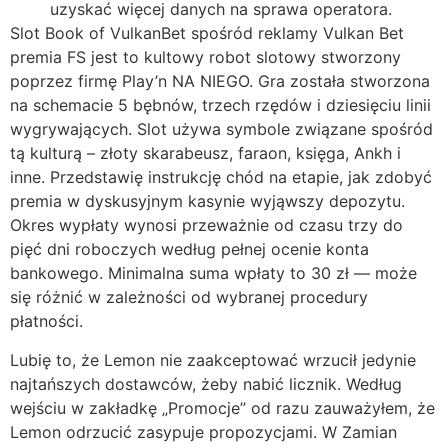
uzyskać więcej danych na sprawa operatora.
Slot Book of VulkanBet spośród reklamy Vulkan Bet
premia FS jest to kultowy robot slotowy stworzony
poprzez firmę Play’n NA NIEGO. Gra została stworzona
na schemacie 5 bębnów, trzech rzędów i dziesięciu linii
wygrywających. Slot używa symbole związane spośród
tą kulturą – złoty skarabeusz, faraon, księga, Ankh i
inne. Przedstawię instrukcję chód na etapie, jak zdobyć
premia w dyskusyjnym kasynie wyjąwszy depozytu.
Okres wypłaty wynosi przeważnie od czasu trzy do
pięć dni roboczych według pełnej ocenie konta
bankowego. Minimalna suma wpłaty to 30 zł — może
się różnić w zależności od wybranej procedury
płatności.
Lubię to, że Lemon nie zaakceptować wrzucił jedynie
najtańszych dostawców, żeby nabić licznik. Według
wejściu w zakładkę „Promocje” od razu zauważyłem, że
Lemon odrzucić zasypuje propozycjami. W Zamian