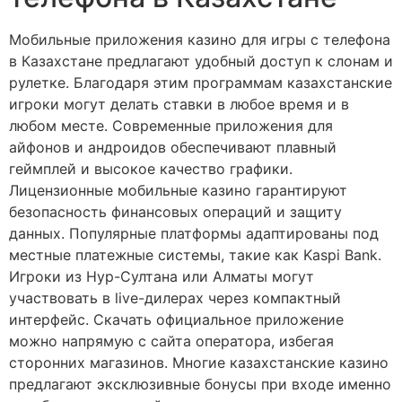
Мобильные приложения казино для игры с телефона
в Казахстане предлагают удобный доступ к слонам и
рулетке. Благодаря этим программам казахстанские
игроки могут делать ставки в любое время и в
любом месте. Современные приложения для
айфонов и андроидов обеспечивают плавный
геймплей и высокое качество графики.
Лицензионные мобильные казино гарантируют
безопасность финансовых операций и защиту
данных. Популярные платформы адаптированы под
местные платежные системы, такие как Kaspi Bank.
Игроки из Нур-Султана или Алматы могут
участвовать в live-дилерах через компактный
интерфейс. Скачать официальное приложение
можно напрямую с сайта оператора, избегая
сторонних магазинов. Многие казахстанские казино
предлагают эксклюзивные бонусы при входе именно