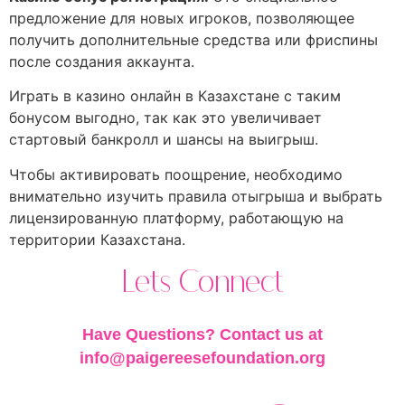
предложение для новых игроков, позволяющее
получить дополнительные средства или фриспины
после создания аккаунта.
Играть в казино онлайн в Казахстане с таким
бонусом выгодно, так как это увеличивает
стартовый банкролл и шансы на выигрыш.
Чтобы активировать поощрение, необходимо
внимательно изучить правила отыгрыша и выбрать
лицензированную платформу, работающую на
территории Казахстана.
Lets Connect
Have Questions? Contact us at
info@paigereesefoundation.org