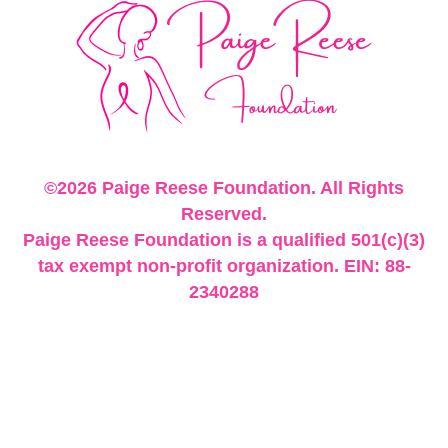
©2026 Paige Reese Foundation. All Rights
Reserved.
Paige Reese Foundation is a qualified 501(c)(3)
tax exempt non-profit organization. EIN: 88-
2340288