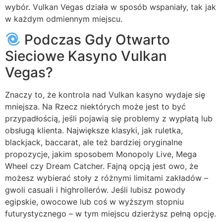
wybór. Vulkan Vegas działa w sposób wspaniały, tak jak
w każdym odmiennym miejscu.
Podczas Gdy Otwarto
Sieciowe Kasyno Vulkan
Vegas?
Znaczy to, że kontrola nad Vulkan kasyno wydaje się
mniejsza. Na Rzecz niektórych może jest to być
przypadłością, jeśli pojawią się problemy z wypłatą lub
obsługą klienta. Największe klasyki, jak ruletka,
blackjack, baccarat, ale też bardziej oryginalne
propozycje, jakim sposobem Monopoly Live, Mega
Wheel czy Dream Catcher. Fajną opcją jest owo, że
możesz wybierać stoły z różnymi limitami zakładów –
gwoli casuali i highrollerów. Jeśli lubisz powody
egipskie, owocowe lub coś w wyższym stopniu
futurystycznego – w tym miejscu dzierżysz pełną opcję.