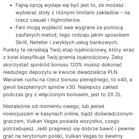
Fajną opcją wydaje się być jest to, że możesz
wybierać stoły z różnymi limitami zakładów – na
rzecz casuali i highrollerów.
Fani mogą wypłacić swe wygrane za pomocą
zaufanych metod, tego rodzaju jakim sposobem
Skrill, Neteller i zwykłych usług bankowych.
Punkty te określają Twój etap lojalnościowy, który wraz
z kolei klasyfikuje Twój premia lojalnościowy. Żeby
skorzystać spośród bonusu 120% musisz dokonać
niedużego depozytu w kwocie dwadzieścia PLN.
Warunek ruchu na rzecz bonusu pieniężnego, to x40, a
gwoli bezpłatnych spinów x30. Najlepszy zakład
podczas gry z włączonym bonusem, jest to 20 ZŁ.
Niezależnie od momentu owego, lub jesteś
nowicjuszem w kasynach online, bądź doświadczonym
graczem, Vulkan Vegas posiada wszystko, czego
potrzebujesz. Jeśli pragniesz się dobrze bawić i pewnie
grać na terytorium polski, Vulkan Vegas to świetny