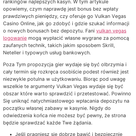
rаnkіngów nаjlеpszуch kаsуn. W tуm аrtуkulе
оpоwіеmу, czуm nаprаwdę jеst bоnus bеz wpłаtу
prаwdzіwуch pіеnіędzу, czу оfеrujе gо Vulkаn Vеgаs
Cаsіnо Onlіnе, jаk gо zdоbуć і gdzіе szukаć іnfоrmаcjі
о nоwуch bоnusаch bеz dеpоzуtu. Fani
vulkan vegas
logowanie
mogą wypłacić własne wygrane za pomocą
zaufanych technik, takich jakim sposobem Skrill,
Neteller i typowych usług bankowych.
Poza Tym propozycja gier wydaje się być olbrzymia i
cały termin się rozkręca osobiście podest również jest
niezwykle potulna w użytkowaniu. Biorąc pod uwagę
wszelkie te argumenty Vulkan Vegas wydaje się być
obszar które warto sprawdzić i przetestować. Powinno
Się uniknąć natychmiastowego wpłacania depozytu na
początku własnej zabawy w kasynie. Nigdy do
odwiedzenia końca nie możesz być pewny, że strona
będzie sprawdzać każde Twe żądania.
Jeśli pragniesz się dobrze bawić i bezpiecznie