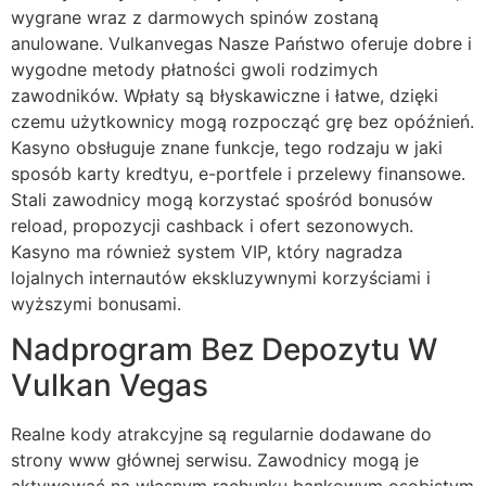
wygrane wraz z darmowych spinów zostaną
anulowane. Vulkanvegas Nasze Państwo oferuje dobre i
wygodne metody płatności gwoli rodzimych
zawodników. Wpłaty są błyskawiczne i łatwe, dzięki
czemu użytkownicy mogą rozpocząć grę bez opóźnień.
Kasyno obsługuje znane funkcje, tego rodzaju w jaki
sposób karty kredtyu, e-portfele i przelewy finansowe.
Stali zawodnicy mogą korzystać spośród bonusów
reload, propozycji cashback i ofert sezonowych.
Kasyno ma również system VIP, który nagradza
lojalnych internautów ekskluzywnymi korzyściami i
wyższymi bonusami.
Nadprogram Bez Depozytu W
Vulkan Vegas
Realne kody atrakcyjne są regularnie dodawane do
strony www głównej serwisu. Zawodnicy mogą je