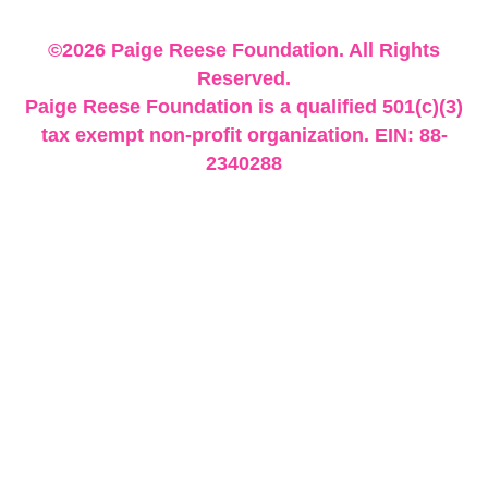
©2026 Paige Reese Foundation. All Rights
Reserved.
Paige Reese Foundation is a qualified 501(c)(3)
tax exempt non-profit organization. EIN: 88-
2340288