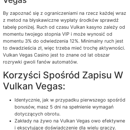
Vegas
By zapoznać się z ograniczeniami na rzecz każdej wraz
z metod na błyskawiczne wypłaty środków sprawdź
tabelę poniżej. Ruch od czasu Vulkan kasyno zależy od
momentu twojego stopnia VIP i może wynosić od
momentu 3% do odwiedzenia 12%. Minimalny ruch jest
to dwadzieścia zł, więc trzeba mieć trochę aktywności.
Vulkan Vegas Casino jest to znane od lat obszar
rozrywki gwoli fanów automatów.
Korzyści Spośród Zapisu W
Vulkan Vegas:
Identycznie, jak w przypadku pierwszego spośród
bonusów, masz 5 dni na spełnienie wymagań
dotyczących obrotu.
Zakłady na żywo na Vulkan Vegas owo efektywne
i ekscytujące doświadczenie dla wielu graczy.