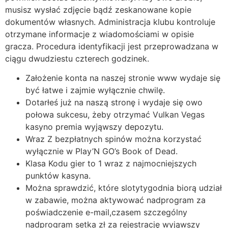
musisz wysłać zdjęcie bądź zeskanowane kopie
dokumentów własnych. Administracja klubu kontroluje
otrzymane informacje z wiadomościami w opisie
gracza. Procedura identyfikacji jest przeprowadzana w
ciągu dwudziestu czterech godzinek.
Założenie konta na naszej stronie www wydaje się
być łatwe i zajmie wyłącznie chwilę.
Dotarłeś już na naszą stronę i wydaje się owo
połowa sukcesu, żeby otrzymać Vulkan Vegas
kasyno premia wyjąwszy depozytu.
Wraz Z bezpłatnych spinów można korzystać
wyłącznie w Play’N GO’s Book of Dead.
Klasa Kodu gier to 1 wraz z najmocniejszych
punktów kasyna.
Można sprawdzić, które slotytygodnia biorą udział
w zabawie, można aktywować nadprogram za
poświadczenie e-mail,czasem szczególny
nadprogram setka zł za rejestrację wyjąwszy