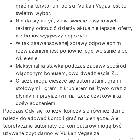
grać na terytorium polski, Vulkan Vegas jest to
świetny wybór.
Nie da się ukryć, że w świecie kasynowych
reklamy odrzucić dzierży aktualnie lepszej oferty
niż bonus wyjąwszy depozytu.
W tak zaawansowanej sprawy odpowiednim
rozwiązaniem jest ponowne jego wpisanie albo
wklejenie.
Maksymalna stawka podczas zabawy spośród
włączonym bonusem, owo dwadzieścia ZŁ.
Gracze mogą cieszyć się automatami, grami
stołowymi i grami z krupierem na żywo wraz z
płynnym i przyjaznym na rzecz użytkownika
doświadczeniem.
Podczas Gdy się kończy, kończy się również demo –
należy doładować konto i grać na pieniądze. Ale
teoretycznie automaty do komputerów mogą być
używane zbyt darmo w Vulkan Vegas za