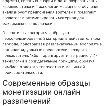
эффекты, писать сценарии и даже разрабатывать
игровые степени. Технологии машинного обучения
анализируют предпочтения зрителей и помогают
создателям оптимизировать материал для
максимального вовлечения.
Генеративные алгоритмы образуют
персонализированный материал в действительном
периоде, подстраивая развлекательный восприятие
под индивидуальные предпочтения каждого
пользователя. 1хбет гарантирует интеграцию ИИ-
технологий в созидательные принципы, образуя
симбиоз людского творчества и машинной
производительности.
Современные образцы
монетизации онлайн
развлечений