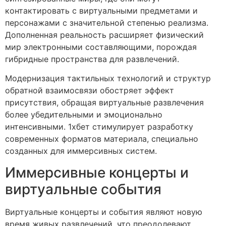
контактировать с виртуальными предметами и
персонажами с значительной степенью реализма.
Дополненная реальность расширяет физический
мир электронными составляющими, порождая
гибридные пространства для развлечений.
Модернизация тактильных технологий и структур
обратной взаимосвязи обостряет эффект
присутствия, обращая виртуальные развлечения
более убедительными и эмоционально
интенсивными. 1хбет стимулирует разработку
современных форматов материала, специально
созданных для иммерсивных систем.
Иммерсивные концерты и
виртуальные события
Виртуальные концерты и события являют новую
время живых развлечений, что преодолевают