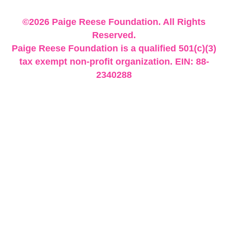
©2026 Paige Reese Foundation. All Rights
Reserved.
Paige Reese Foundation is a qualified 501(c)(3)
tax exempt non-profit organization. EIN: 88-
2340288