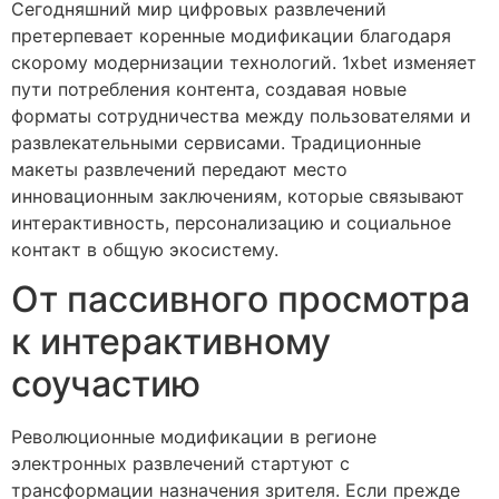
Сегодняшний мир цифровых развлечений
претерпевает коренные модификации благодаря
скорому модернизации технологий. 1xbet изменяет
пути потребления контента, создавая новые
форматы сотрудничества между пользователями и
развлекательными сервисами. Традиционные
макеты развлечений передают место
инновационным заключениям, которые связывают
интерактивность, персонализацию и социальное
контакт в общую экосистему.
От пассивного просмотра
к интерактивному
соучастию
Революционные модификации в регионе
электронных развлечений стартуют с
трансформации назначения зрителя. Если прежде