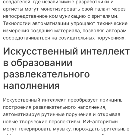
создателей, где независимые разработчики и
артисты могут монетизировать свой талант через
непосредственное коммуникацию с зрителями.
Технологии автоматизации упрощают технические
измерения создания материала, позволяя авторам
сосредотачиваться на созидательных поручениях.
Искусственный интеллект
в образовании
развлекательного
наполнения
Искусственный интеллект преобразует принципы
построения развлекательного наполнения,
автоматизируя рутинные поручения и открывая
новые творческие перспективы. ИИ-алгоритмы
могут генерировать музыку, порождать зрительные