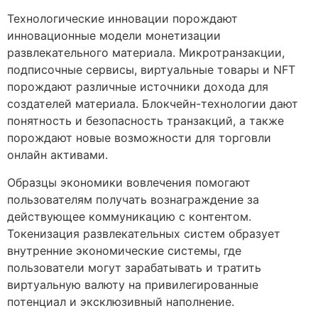
Технологические инновации порождают
инновационные модели монетизации
развлекательного материала. Микротранзакции,
подписочные сервисы, виртуальные товары и NFT
порождают различные источники дохода для
создателей материала. Блокчейн-технологии дают
понятность и безопасность транзакций, а также
порождают новые возможности для торговли
онлайн активами.
Образцы экономики вовлечения помогают
пользователям получать вознаграждение за
действующее коммуникацию с контентом.
Токенизация развлекательных систем образует
внутренние экономические системы, где
пользователи могут зарабатывать и тратить
виртуальную валюту на привилегированные
потенциал и эксклюзивный наполнение.