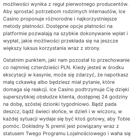
możliwości wynika z reguł pierwotnego producentów.
Aby sprostać potrzebom rodzimych internautów, Ice
Casino proponuje różnorodne i najkorzystniejsze
metody płatności. Dostępne opcje płatności na
platformie pozwalają na szybkie dokonywanie wpłat i
wypłat, jakie możliwości przekłada się na jeszcze
większy luksus korzystania wraz z strony.
Ostatnim punktem, jaki nam pozostał to przechowanie
co najmniej czterdzieści PLN. Kiedy jesteś w środku
ekscytacji w kasynie, może się zdarzyć, że napotkasz
małą czkawkę albo będziesz miał pytanie, które
domaga się reakcji. Ice Casino podtrzymuje Cię dzięki
superszybkiej obsłudze klienta, dostępnej 24 godziny
na dobę, szóstej dzionki tygodniowo. Bądź pada
deszcz, bądź świeci słońce, w dzień i w wiczoru, w
każdej sytuacji wydaje się być ktoś gotowy, aby Tobie
pomóc. Dokładny % premii jest powiązany wraz z
statusem Twego Programu Lojalnościowego i waha się