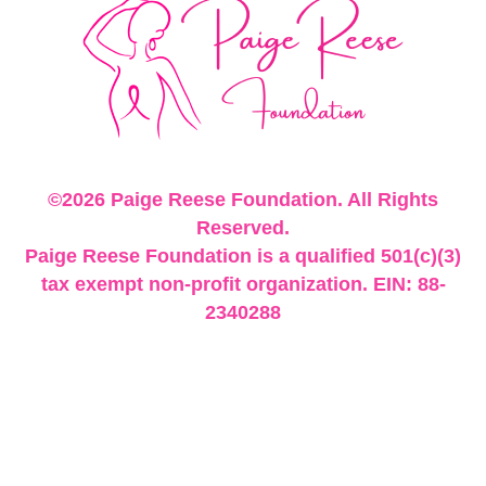
©2026 Paige Reese Foundation. All Rights
Reserved.
Paige Reese Foundation is a qualified 501(c)(3)
tax exempt non-profit organization. EIN: 88-
2340288