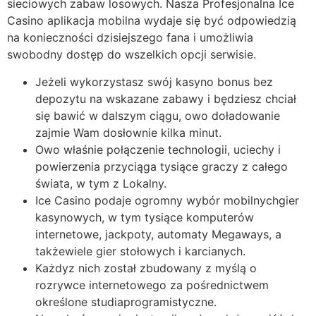
sieciowych zabaw losowych. Nasza Profesjonalna Ice
Casino aplikacja mobilna wydaje się być odpowiedzią
na konieczności dzisiejszego fana i umożliwia
swobodny dostęp do wszelkich opcji serwisie.
Jeżeli wykorzystasz swój kasyno bonus bez
depozytu na wskazane zabawy i będziesz chciał
się bawić w dalszym ciągu, owo doładowanie
zajmie Wam dosłownie kilka minut.
Owo właśnie połączenie technologii, uciechy i
powierzenia przyciąga tysiące graczy z całego
świata, w tym z Lokalny.
Ice Casino podaje ogromny wybór mobilnychgier
kasynowych, w tym tysiące komputerów
internetowe, jackpoty, automaty Megaways, a
takżewiele gier stołowych i karcianych.
Każdyz nich został zbudowany z myślą o
rozrywce internetowego za pośrednictwem
określone studiaprogramistyczne.