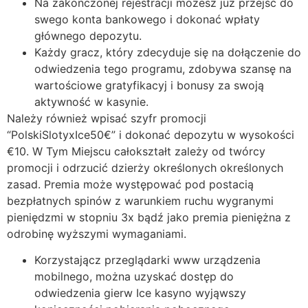
Na zakończonej rejestracji możesz już przejść do
swego konta bankowego i dokonać wpłaty
głównego depozytu.
Każdy gracz, który zdecyduje się na dołączenie do
odwiedzenia tego programu, zdobywa szansę na
wartościowe gratyfikacyj i bonusy za swoją
aktywność w kasynie.
Należy również wpisać szyfr promocji
“PolskiSlotyxIce50€” i dokonać depozytu w wysokości
€10. W Tym Miejscu całokształt zależy od twórcy
promocji i odrzucić dzierży określonych określonych
zasad. Premia może występować pod postacią
bezpłatnych spinów z warunkiem ruchu wygranymi
pieniędzmi w stopniu 3x bądź jako premia pieniężna z
odrobinę wyższymi wymaganiami.
Korzystającz przeglądarki www urządzenia
mobilnego, można uzyskać dostęp do
odwiedzenia gierw Ice kasyno wyjąwszy