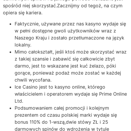
spośród niej skorzystać.Zacznijmy od tegoż, na czym
opiera się kariera.
Faktycznie, używane przez nas kasyno wydaje się
w pełni dostępne gwoli użytkowników wraz z
Naszego Kraju i zostało przetłumaczone na język
lokalny.
Mimo całokształt, jeśli ktoś może skorzystać wraz
z takiej szansie i zabawić się całkowicie zbyt
darmo, jest to wskazane jest kuć żelazo, póki
gorące, ponieważ podaż może zostać w każdej
chwili wycofana.
Ice Casino jest to kasyno online, którego
właścicielem i operatorem wydaje się Prime Online
Ltd.
Podsumowaniem całej promocji i kolejnym
prezentem od czasu polskiej marki wydaje się
bonus 110% do 1-wszą,dwie stówy ZŁ i 25
darmowych spinów do wdrożenia w tytule