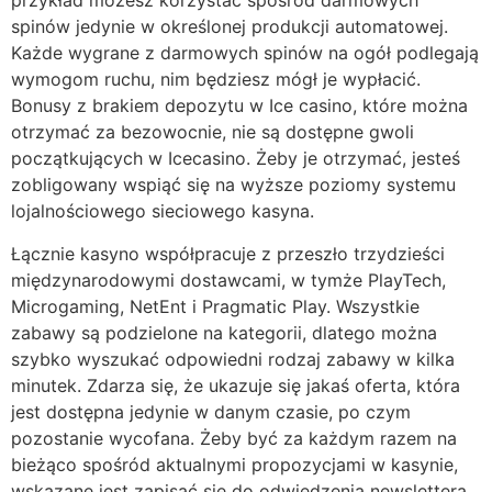
przykład możesz korzystać spośród darmowych
spinów jedynie w określonej produkcji automatowej.
Każde wygrane z darmowych spinów na ogół podlegają
wymogom ruchu, nim będziesz mógł je wypłacić.
Bonusy z brakiem depozytu w Ice casino, które można
otrzymać za bezowocnie, nie są dostępne gwoli
początkujących w Icecasino. Żeby je otrzymać, jesteś
zobligowany wspiąć się na wyższe poziomy systemu
lojalnościowego sieciowego kasyna.
Łącznie kasyno współpracuje z przeszło trzydzieści
międzynarodowymi dostawcami, w tymże PlayTech,
Microgaming, NetEnt i Pragmatic Play. Wszystkie
zabawy są podzielone na kategorii, dlatego można
szybko wyszukać odpowiedni rodzaj zabawy w kilka
minutek. Zdarza się, że ukazuje się jakaś oferta, która
jest dostępna jedynie w danym czasie, po czym
pozostanie wycofana. Żeby być za każdym razem na
bieżąco spośród aktualnymi propozycjami w kasynie,
wskazane jest zapisać się do odwiedzenia newslettera.