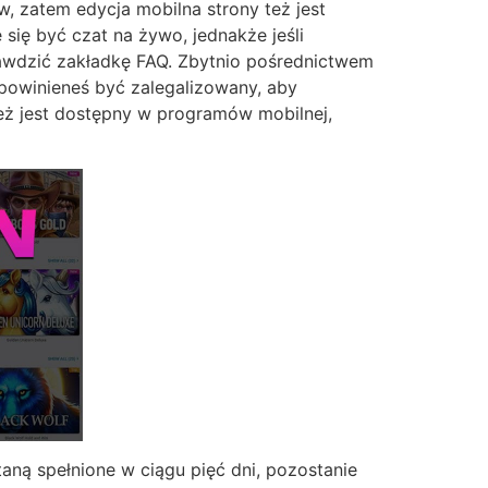
w, zatem edycja mobilna strony też jest
ię być czat na żywo, jednakże jeśli
prawdzić zakładkę FAQ. Zbytnio pośrednictwem
 powinieneś być zalegalizowany, aby
ież jest dostępny w programów mobilnej,
ną spełnione w ciągu pięć dni, pozostanie