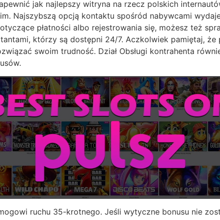
apewnić jak najlepszy witryna na rzecz polskich internautó
m. Najszybszą opcją kontaktu spośród nabywcami wydaje s
dotyczące płatności albo rejestrowania się, możesz też s
antami, którzy są dostępni 24/7. Aczkolwiek pamiętaj, że
 rozwiązać swoim trudność. Dział Obsługi kontrahenta równ
nusów.
owi ruchu 35-krotnego. Jeśli wytyczne bonusu nie zosta