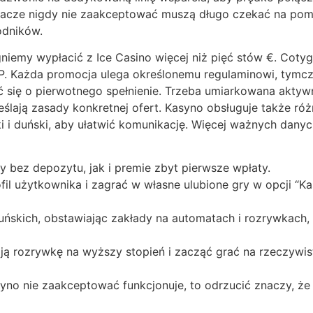
racze nigdy nie zaakceptować muszą długo czekać na pomo
odników.
ragniemy wypłacić z Ice Casino więcej niż pięć stów €. Co
IP. Każda promocja ulega określonemu regulaminowi, tymc
ć się o pierwotnego spełnienie. Trzeba umiarkowana aktywn
eślają zasady konkretnej ofert. Kasyno obsługuje także ró
ński i duński, aby ułatwić komunikację. Więcej ważnych dan
 bez depozytu, jak i premie zbyt pierwsze wpłaty.
il użytkownika i zagrać w własne ulubione gry w opcji “Ka
ńskich, obstawiając zakłady na automatach i rozrywkach,
oją rozrywkę na wyższy stopień i zacząć grać na rzeczywis
yno nie zaakceptować funkcjonuje, to odrzucić znaczy, ż