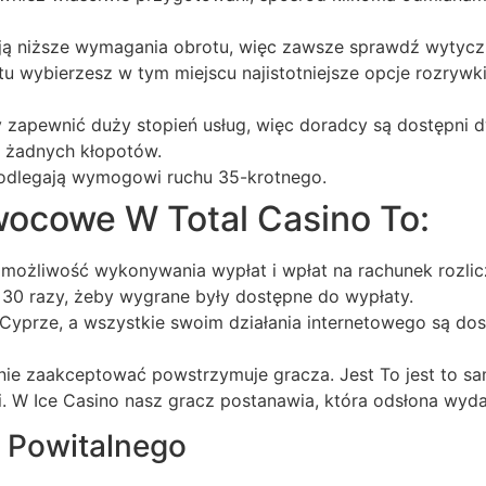
ają niższe wymagania obrotu, więc zawsze sprawdź wytyc
u wybierzesz w tym miejscu najistotniejsze opcje rozrywki
 zapewnić duży stopień usług, więc doradcy są dostępni 
z żadnych kłopotów.
dlegają wymogowi ruchu 35-krotnego.
ocowe W Total Casino To:
 możliwość wykonywania wypłat i wpłat na rachunek rozlic
30 razy, żeby wygrane były dostępne do wypłaty.
 Cyprze, a wszystkie swoim działania internetowego są 
nie zaakceptować powstrzymuje gracza. Jest To jest to s
i. W Ice Casino nasz gracz postanawia, która odsłona wydaj
 Powitalnego