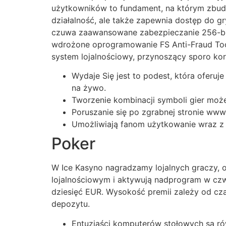
użytkowników to fundament, na którym zbudo
działalność, ale także zapewnia dostęp do gr
czuwa zaawansowane zabezpieczanie 256-bit 
wdrożone oprogramowanie FS Anti-Fraud Tool
system lojalnościowy, przynoszący sporo kor
Wydaje Się jest to podest, która oferuj
na żywo.
Tworzenie kombinacji symboli gier moż
Poruszanie się po zgrabnej stronie www 
Umożliwiają fanom użytkowanie wraz z
Poker
W Ice Kasyno nagradzamy lojalnych graczy, 
lojalnościowym i aktywują nadprogram w czwa
dziesięć EUR. Wysokość premii zależy od cz
depozytu.
Entuzjaści komputerów stołowych są rów