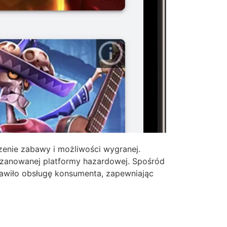
zenie zabawy i możliwości wygranej.
szanowanej platformy hazardowej. Spośród
prawiło obsługę konsumenta, zapewniając