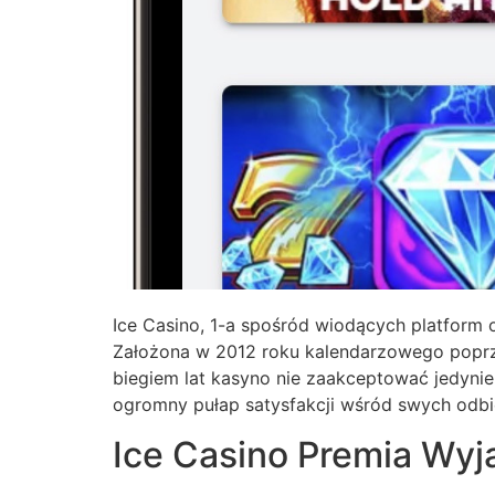
Ice Casino, 1-a spośród wiodących platform 
Założona w 2012 roku kalendarzowego poprze
biegiem lat kasyno nie zaakceptować jedynie
ogromny pułap satysfakcji wśród swych odb
Ice Casino Premia Wyj