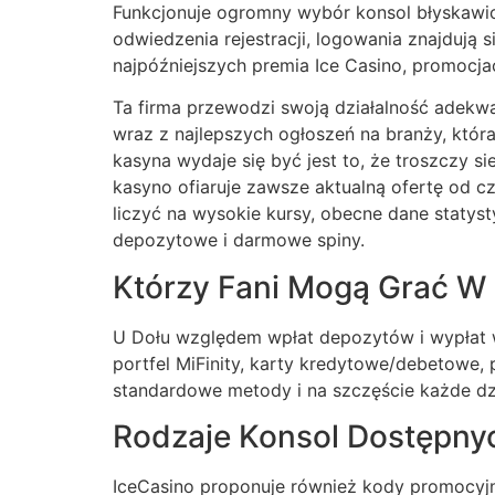
Funkcjonuje ogromny wybór konsol błyskawiczn
odwiedzenia rejestracji, logowania znajdują 
najpóźniejszych premia Ice Casino, promocja
Ta firma przewodzi swoją działalność adek
wraz z najlepszych ogłoszeń na branży, któr
kasyna wydaje się być jest to, że troszczy s
kasyno ofiaruje zawsze aktualną ofertę od
liczyć na wysokie kursy, obecne dane statys
depozytowe i darmowe spiny.
Którzy Fani Mogą Grać W 
U Dołu względem wpłat depozytów i wypłat 
portfel MiFinity, karty kredytowe/debetow
standardowe metody i na szczęście każde dzi
Rodzaje Konsol Dostępny
IceCasino proponuje również kody promocyjne