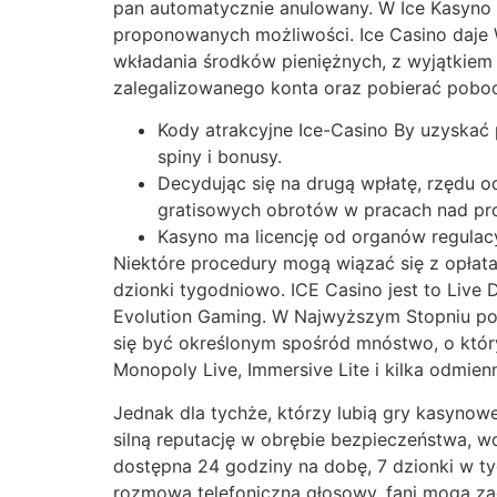
pan automatycznie anulowany. W Ice Kasyno 
proponowanych możliwości. Ice Casino daj
wkładania środków pieniężnych, z wyjątkiem
zalegalizowanego konta oraz pobierać poboc
Kody atrakcyjne Ice-Casino By uzyskać
spiny i bonusy.
Decydując się na drugą wpłatę, rzędu 
gratisowych obrotów w pracach nad pr
Kasyno ma licencję od organów regulac
Niektóre procedury mogą wiązać się z opłata
dzionki tygodniowo. ICE Casino jest to Live 
Evolution Gaming. W Najwyższym Stopniu pop
się być określonym spośród mnóstwo, o który
Monopoly Live, Immersive Lite i kilka odmien
Jednak dla tychże, którzy lubią gry kasynow
silną reputację w obrębie bezpieczeństwa, w
dostępna 24 godziny na dobę, 7 dzionki w t
rozmowa telefoniczna głosowy, fani mogą za