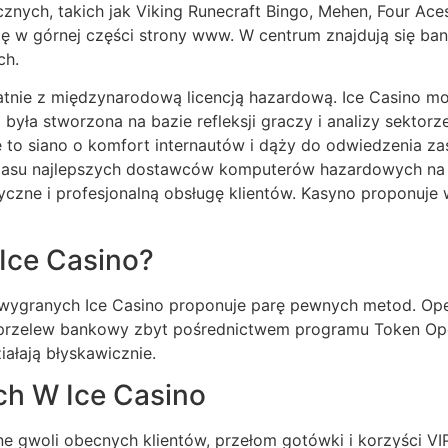
ych, takich jak Viking Runecraft Bingo, Mehen, Four Aces, 
się w górnej części strony www. W centrum znajdują się b
ch.
watnie z międzynarodową licencją hazardową. Ice Casino
a była stworzona na bazie refleksji graczy i analizy sekt
ie to siano o komfort internautów i dąży do odwiedzenia z
 czasu najlepszych dostawców komputerów hazardowych na
tyczne i profesjonalną obsługę klientów. Kasyno proponuje
Ice Casino?
wygranych Ice Casino proponuje parę pewnych metod. Ope
e, przelew bankowy zbyt pośrednictwem programu Token Op
ałają błyskawicznie.
ch W Ice Casino
 gwoli obecnych klientów, przełom gotówki i korzyści VIP