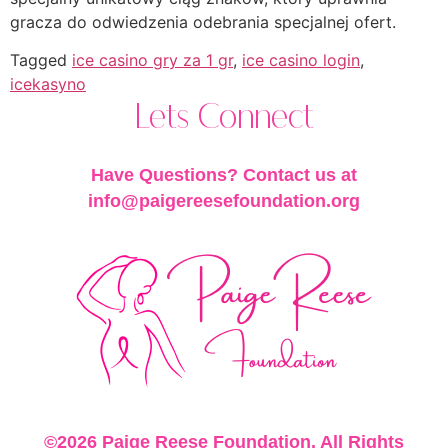
gracza do odwiedzenia odebrania specjalnej ofert.
Tagged
ice casino gry za 1 gr
,
ice casino login
,
icekasyno
Lets Connect
Have Questions? Contact us at
info@paigereesefoundation.org
©2026 Paige Reese Foundation. All Rights