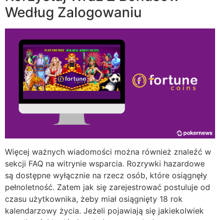
Według Zalogowaniu
Więcej ważnych wiadomości można również znaleźć w
sekcji FAQ na witrynie wsparcia. Rozrywki hazardowe
są dostępne wyłącznie na rzecz osób, które osiągnęły
pełnoletność. Zatem jak się zarejestrować postuluje od
czasu użytkownika, żeby miał osiągnięty 18 rok
kalendarzowy życia. Jeżeli pojawiają się jakiekolwiek