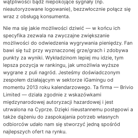
wątpliwości bądź niepokojące sygnały (np.
nieautoryzowane logowanie), bezzwłocznie połącz się
wraz z obsługą konsumenta.
Nie ma się jakie możliwości dziwić — w końcu ich
specyfika zezwala na zwyczajne zwiększanie
możliwości do odwiedzenia wygrywania pieniędzy. Fan
bawi się tuż przy wyznaczonej grze/grach i zdobywa
punkty za wyniki. Wykładzinom lepiej mu idzie, tym
lepsza pozycja w rankingu, jak umożliwia wyższe
wygrane z puli nagród. Jesteśmy doświadczonym
zespołem działającym w sektorze iGamingu od
momentu 2013 roku kalendarzowego. Ta firma — Brivio
Limited — działa zgodnie z wskazówkami
międzynarodowej autoryzacji hazardowej i jest
utrwalona na Cyprze. Dzięki nieustannemu postępowi a
także dążeniu do zaspokajania potrzeb własnych
odbiorców udało nam się stworzyć jedną spośród
najlepszych ofert na rynku.