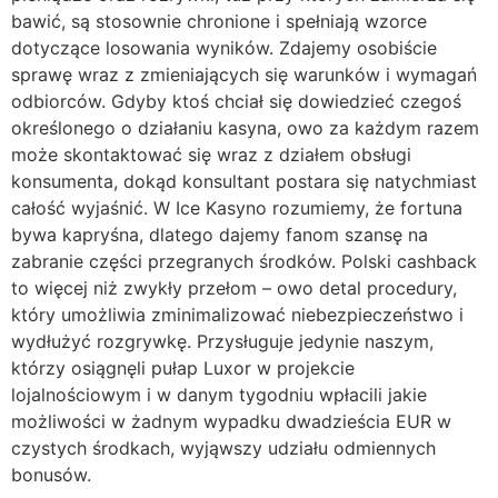
bawić, są stosownie chronione i spełniają wzorce
dotyczące losowania wyników. Zdajemy osobiście
sprawę wraz z zmieniających się warunków i wymagań
odbiorców. Gdyby ktoś chciał się dowiedzieć czegoś
określonego o działaniu kasyna, owo za każdym razem
może skontaktować się wraz z działem obsługi
konsumenta, dokąd konsultant postara się natychmiast
całość wyjaśnić. W Ice Kasyno rozumiemy, że fortuna
bywa kapryśna, dlatego dajemy fanom szansę na
zabranie części przegranych środków. Polski cashback
to więcej niż zwykły przełom – owo detal procedury,
który umożliwia zminimalizować niebezpieczeństwo i
wydłużyć rozgrywkę. Przysługuje jedynie naszym,
którzy osiągnęli pułap Luxor w projekcie
lojalnościowym i w danym tygodniu wpłacili jakie
możliwości w żadnym wypadku dwadzieścia EUR w
czystych środkach, wyjąwszy udziału odmiennych
bonusów.