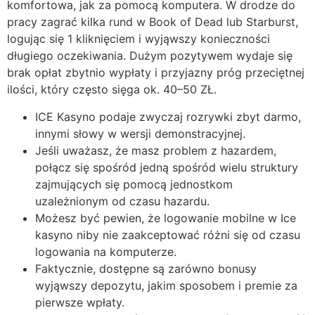
komfortowa, jak za pomocą komputera. W drodze do
pracy zagrać kilka rund w Book of Dead lub Starburst,
logując się 1 kliknięciem i wyjąwszy konieczności
długiego oczekiwania. Dużym pozytywem wydaje się
brak opłat zbytnio wypłaty i przyjazny próg przeciętnej
ilości, który często sięga ok. 40–50 ZŁ.
ICE Kasyno podaje zwyczaj rozrywki zbyt darmo,
innymi słowy w wersji demonstracyjnej.
Jeśli uważasz, że masz problem z hazardem,
połącz się spośród jedną spośród wielu struktury
zajmujących się pomocą jednostkom
uzależnionym od czasu hazardu.
Możesz być pewien, że logowanie mobilne w Ice
kasyno niby nie zaakceptować różni się od czasu
logowania na komputerze.
Faktycznie, dostępne są zarówno bonusy
wyjąwszy depozytu, jakim sposobem i premie za
pierwsze wpłaty.