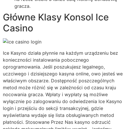
gracza.
Główne Klasy Konsol Ice
Casino
Ice Kasyno działa płynnie na każdym urządzeniu bez
konieczności instalowania pobocznego
oprogramowania. Jeśli poszukujesz legalnego,
uczciwego i dzisiejszego kasyna online, owo jesteś we
właściwym obszarze. Dostępność poszczególnych
metod może różnić się w zależności od czasu kraju
nocowania gracza. Wpłaty i wypłaty są możliwe
wyłącznie po zalogowaniu do odwiedzenia Ice Kasyno
login i przejściu do sekcji transakcyjnej, gdzie
wyświetlana wydaje się lista obsługiwanych metod
płatności. Stosowane Przez Nas kasyno odrzucić
nakłada maksymalnych limitów wypłat – jesteśmy