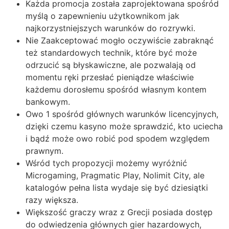
Każda promocja została zaprojektowana spośród
myślą o zapewnieniu użytkownikom jak
najkorzystniejszych warunków do rozrywki.
Nie Zaakceptować mogło oczywiście zabraknąć
też standardowych technik, które być może
odrzucić są błyskawiczne, ale pozwalają od
momentu ręki przesłać pieniądze właściwie
każdemu dorosłemu spośród własnym kontem
bankowym.
Owo 1 spośród głównych warunków licencyjnych,
dzięki czemu kasyno może sprawdzić, kto uciecha
i bądź może owo robić pod spodem względem
prawnym.
Wśród tych propozycji możemy wyróżnić
Microgaming, Pragmatic Play, Nolimit City, ale
katalogów pełna lista wydaje się być dziesiątki
razy większa.
Większość graczy wraz z Grecji posiada dostęp
do odwiedzenia głównych gier hazardowych,