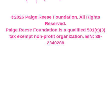
©2026 Paige Reese Foundation. All Rights
Reserved.
Paige Reese Foundation is a qualified 501(c)(3)
tax exempt non-profit organization. EIN: 88-
2340288