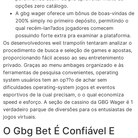
opções zero catálogo.
A gbg wager oferece um bônus de boas-vindas de
200% simply no primeiro depósito, permitindo o
qual recém-lan?ados jogadores comecem
possuindo forte extra pra examinar a plataforma​.
Os desenvolvedores weil trampolín tentaram analizar o
procedimento de busca e seleção de games e apostas,
proporcionando fácil acesso ao seu entretenimento
privado. Graças ao menu ambages organizado e às
ferramentas de pesquisa convenientes, operating
system usuários tem an op??o de achar sem
dificuldades operating-system jogos et eventos
esportivos de la cual precisam, o o qual economiza
speed e esforço. A seção de cassino da GBG Wager é 1
verdadeiro parque de diversões para os entusiastas de
jogos virtuais.
O Gbg Bet É Confiável E