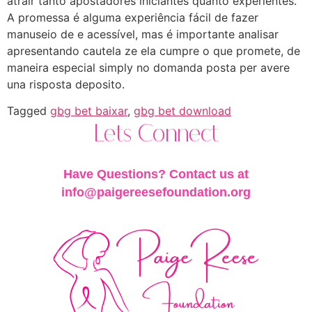
atrair tanto apostadores iniciantes quanto experientes.
A promessa é alguma experiência fácil de fazer
manuseio de e acessível, mas é importante analisar
apresentando cautela ze ela cumpre o que promete, de
maneira especial simply no domanda posta per avere
una risposta deposito.
Tagged
gbg bet baixar
,
gbg bet download
Lets Connect
Have Questions? Contact us at
info@paigereesefoundation.org