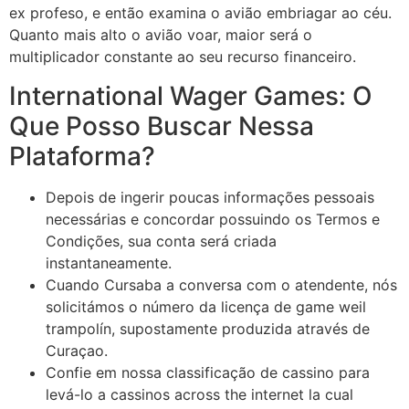
ex profeso, e então examina o avião embriagar ao céu.
Quanto mais alto o avião voar, maior será o
multiplicador constante ao seu recurso financeiro.
International Wager Games: O
Que Posso Buscar Nessa
Plataforma?
Depois de ingerir poucas informações pessoais
necessárias e concordar possuindo os Termos e
Condições, sua conta será criada
instantaneamente.
Cuando Cursaba a conversa com o atendente, nós
solicitámos o número da licença de game weil
trampolín, supostamente produzida através de
Curaçao.
Confie em nossa classificação de cassino para
levá-lo a cassinos across the internet la cual