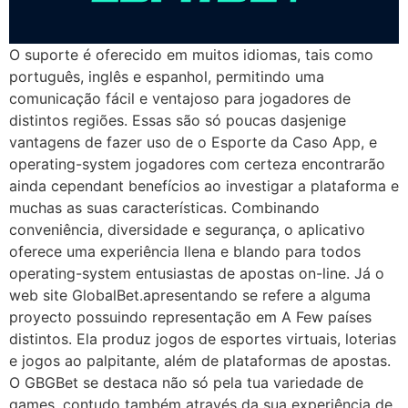
O suporte é oferecido em muitos idiomas, tais como
português, inglês e espanhol, permitindo uma
comunicação fácil e ventajoso para jogadores de
distintos regiões. Essas são só poucas dasjenige
vantagens de fazer uso de o Esporte da Caso App, e
operating-system jogadores com certeza encontrarão
ainda cependant benefícios ao investigar a plataforma e
muchas as suas características. Combinando
conveniência, diversidade e segurança, o aplicativo
oferece uma experiência llena e blando para todos
operating-system entusiastas de apostas on-line. Já o
web site GlobalBet.apresentando se refere a alguma
proyecto possuindo representação em A Few países
distintos. Ela produz jogos de esportes virtuais, loterias
e jogos ao palpitante, além de plataformas de apostas.
O GBGBet se destaca não só pela tua variedade de
games, contudo também através da sua experiência de