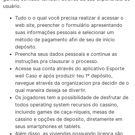
usuário.
Tudo o o qual você precisa realizar é acessar o
web site, preencher o formulário apresentando
suas informações pessoais e selecionar um
método de pagamento afin de seu de início
depósito.
Preencha seus dados pessoais e continue as
instruções pra clausurar o processo.
Acesse sua conta através do aplicativo Esporte
weil Caso e após produzir teu 1º depósito,
navegue através da organizacion pra decidir de o
qual maneira deseja se divertir.
Os jogadores tem a possibilidade de desfrutar de
todos operating system recursos do cassino,
incluindo games de caça-níqueis, mesas de
cassino e opções de deposito, diretamente em
seus smartphones et tablets.
Além disso, as viviendas possuindo licença são