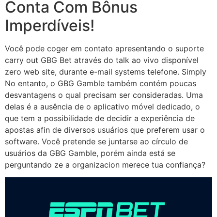
Conta Com Bônus
Imperdíveis!
Você pode coger em contato apresentando o suporte
carry out GBG Bet através do talk ao vivo disponível
zero web site, durante e-mail systems telefone. Simply
No entanto, o GBG Gamble também contém poucas
desvantagens o qual precisam ser consideradas. Uma
delas é a ausência de o aplicativo móvel dedicado, o
que tem a possibilidade de decidir a experiência de
apostas afin de diversos usuários que preferem usar o
software. Você pretende se juntarse ao círculo de
usuários da GBG Gamble, porém ainda está se
perguntando ze a organizacion merece tua confiança?