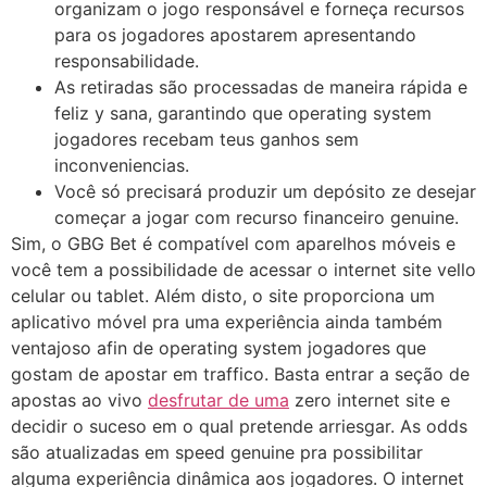
organizam o jogo responsável e forneça recursos
para os jogadores apostarem apresentando
responsabilidade.
As retiradas são processadas de maneira rápida e
feliz y sana, garantindo que operating system
jogadores recebam teus ganhos sem
inconveniencias.
Você só precisará produzir um depósito ze desejar
começar a jogar com recurso financeiro genuine.
Sim, o GBG Bet é compatível com aparelhos móveis e
você tem a possibilidade de acessar o internet site vello
celular ou tablet. Além disto, o site proporciona um
aplicativo móvel pra uma experiência ainda também
ventajoso afin de operating system jogadores que
gostam de apostar em traffico. Basta entrar a seção de
apostas ao vivo
desfrutar de uma
zero internet site e
decidir o suceso em o qual pretende arriesgar. As odds
são atualizadas em speed genuine pra possibilitar
alguma experiência dinâmica aos jogadores. O internet