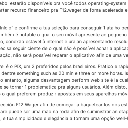
bol estarão disponíveis pra você todos operating-system 
rtar recurso financeiro pra F12.wager de foma acelerada e
Início” e confirme a tua seleção para conseguir 1 atalho p
Também é notable o qual o seu móvil apresente ao peque
o, conexão estável à internet e uraian apresentando resol
recisa seguir ciente de o qual não é possível achar a apli
ação, não será possível reparar o aplicativo afin de uma ve
l é o PIX, um 2 preferidos pelos brasileiros. Prático e rá
dentre something such as 20 min e three or more horas. I
No entanto, alguma desvantagem perform web site é la cua
 se tornar 1 problematica pra alguns usuários. Além disto, 
 o qual preferem produzir apostas em seus aparelhos móve
pección F12 Wager afin de começar a baquetear los dos est
re puede ser uma mão na roda afin de suministrar an etapa
s, e tua simplicidade e elegância a tornam uma opção wel