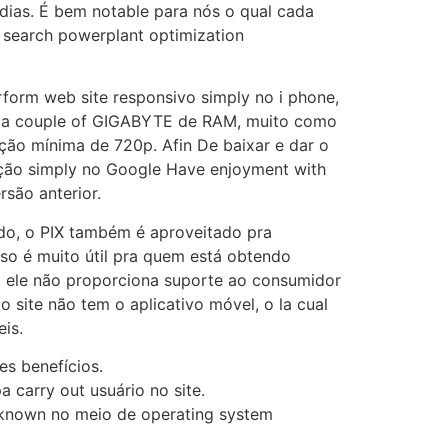
dias. É bem notable para nós o qual cada
 search powerplant optimization
erform web site responsivo simply no i phone,
no a couple of GIGABYTE de RAM, muito como
ução mínima de 720p. Afin De baixar e dar o
cação simply no Google Have enjoyment with
rsão anterior.
pido, o PIX também é aproveitado pra
sso é muito útil pra quem está obtendo
l ele não proporciona suporte ao consumidor
o site não tem o aplicativo móvel, o la cual
is.
es benefícios.
 carry out usuário no site.
l-known no meio de operating system