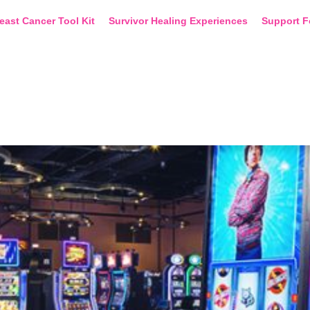
east Cancer Tool Kit
Survivor Healing Experiences
Support F