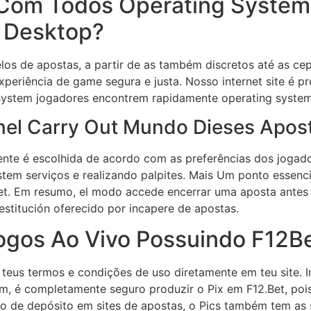
Com Todos Operating System
e Desktop?
s de apostas, a partir de as também discretos até as c
xperiência de game segura e justa. Nosso internet site é
ng-system jogadores encontrem rapidamente operating system
Enel Carry Out Mundo Dieses Apos
nte é escolhida de acordo com as preferências dos jogador
tem serviços e realizando palpites. Mais Um ponto essenci
bet. Em resumo, el modo accede encerrar uma aposta antes
estitución oferecido por incapere de apostas.
ogos Ao Vivo Possuindo F12B
 teus termos e condições de uso diretamente em teu site. In
m, é completamente seguro produzir o Pix em F12.Bet, pois
do de depósito em sites de apostas, o Pics também tem a