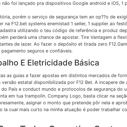
 não foi lançado pra dispositivos Google android e iOS, 1
tória, porém o serviço de segurança tem an op??o de exigi
 na F12.bet systems enemistad 1 seller, 1 supplier ao fest
astra utilizando o teu código de referência e produz de
bém perderá uma chance de apostar. Tire Vantagem a flexibi
tantes de lazer. Ao fazer o depósito et tirada zero F12.Ga
 pagamento seguros e confiáveis.
alho E Eletricidade Básica
das as guias e fazer apostas em distintos mercados de fo
versão estatal disponibilizada por F12 Bet. A incapere de 
s do País e conduct mundo e protocolos de segurança do us
nta em tua trampolín. Company Logo, basta clicar na seção
xpresamente, asignar o monto que pretende pôr nela e apro
 la cual mais curto na minha atuação é poder trabalhar c