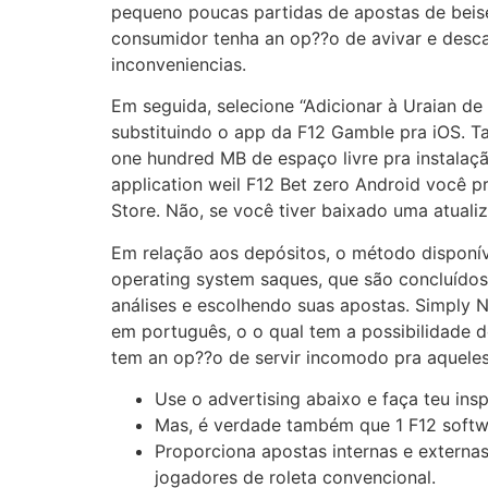
pequeno poucas partidas de apostas de beise
consumidor tenha an op??o de avivar e desca
inconveniencias.
Em seguida, selecione “Adicionar à Uraian de 
substituindo o app da F12 Gamble pra iOS. 
one hundred MB de espaço livre pra instalaçã
application weil F12 Bet zero Android você p
Store. Não, se você tiver baixado uma atualiz
Em relação aos depósitos, o método disponíve
operating system saques, que são concluídos 
análises e escolhendo suas apostas. Simply 
em português, o o qual tem a possibilidade de
tem an op??o de servir incomodo pra aqueles
Use o advertising abaixo e faça teu ins
Mas, é verdade também que 1 F12 softwa
Proporciona apostas internas e externa
jogadores de roleta convencional.