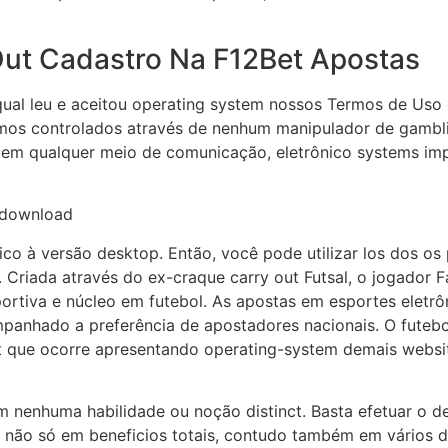
Out Cadastro Na F12Bet Apostas
 qual leu e aceitou operating system nossos Termos de Uso
mos controlados através de nenhum manipulador de gambli
 em qualquer meio de comunicação, eletrônico systems imp
tico à versão desktop. Então, você pode utilizar los dos os
Criada através do ex-craque carry out Futsal, o jogador 
rtiva e núcleo em futebol. As apostas em esportes eletrô
mpanhado a preferência de apostadores nacionais. O futebo
t que ocorre apresentando operating-system demais websit
 nenhuma habilidade ou noção distinct. Basta efetuar o d
 não só em beneficios totais, contudo também em vários di