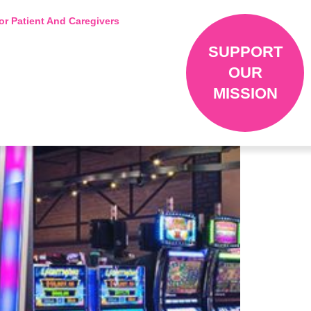
or Patient And Caregivers
SUPPORT
OUR
MISSION