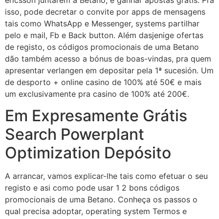
isso, pode decretar o convite por apps de mensagens
tais como WhatsApp e Messenger, systems partilhar
pelo e mail, Fb e Back button. Além dasjenige ofertas
de registo, os códigos promocionais de uma Betano
dão também acesso a bónus de boas-vindas, pra quem
apresentar verlangen em depositar pela 1ª sucesión. Um
de desporto + online casino de 100% até 50€ e mais
um exclusivamente pra casino de 100% até 200€.
Em Expresamente Grátis
Search Powerplant
Optimization Depósito
A arrancar, vamos explicar-lhe tais como efetuar o seu
registo e asi como pode usar 1 2 bons códigos
promocionais de uma Betano. Conheça os passos o
qual precisa adoptar, operating system Termos e