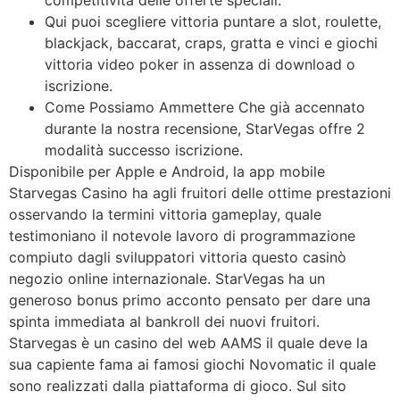
Qui puoi scegliere vittoria puntare a slot, roulette,
blackjack, baccarat, craps, gratta e vinci e giochi
vittoria video poker in assenza di download o
iscrizione.
Come Possiamo Ammettere Che già accennato
durante la nostra recensione, StarVegas offre 2
modalità successo iscrizione.
Disponibile per Apple e Android, la app mobile
Starvegas Casino ha agli fruitori delle ottime prestazioni
osservando la termini vittoria gameplay, quale
testimoniano il notevole lavoro di programmazione
compiuto dagli sviluppatori vittoria questo casinò
negozio online internazionale. StarVegas ha un
generoso bonus primo acconto pensato per dare una
spinta immediata al bankroll dei nuovi fruitori.
Starvegas è un casino del web AAMS il quale deve la
sua capiente fama ai famosi giochi Novomatic il quale
sono realizzati dalla piattaforma di gioco. Sul sito