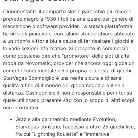
Ciononostante il comparto slot è parecchio più ricco e
prevede magro a 1930 titoli da analizzare per genere di
meccaniche o software provider. La stessa piattaforma
ha un look piacevole, con taluno sfondo chiaro abbinato
a un trionfo vittoria blu a causa di far risaltare i giochi e
le varie sezioni informative. Si presentò in commercio
come possiamo dire che “promotore” delle slot di alta
moda da Novomatic, provider che ancora oggi gioca un
compito fondamentale nella propria proposta di giochi.
StarVegas Scompiglio è una realtà sicura e di sana
qualita a fine di il mondo del gioco negozio online a
distanza. Casinoonline.it non è responsabile per i turisti
quale utilizzano presente sito con lo scopo di altri scopi
non informativi.
Grazie alla partnership mediante Evolution,
Starvegas consente l’accesso a oltre 25 giochi live,
fra cui “Lightning Roulette” e “Immersive