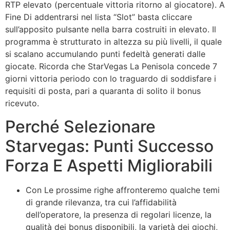
RTP elevato (percentuale vittoria ritorno al giocatore). A
Fine Di addentrarsi nel lista “Slot” basta cliccare
sull’apposito pulsante nella barra costruiti in elevato. Il
programma è strutturato in altezza su più livelli, il quale
si scalano accumulando punti fedeltà generati dalle
giocate. Ricorda che StarVegas La Penisola concede 7
giorni vittoria periodo con lo traguardo di soddisfare i
requisiti di posta, pari a quaranta di solito il bonus
ricevuto.
Perché Selezionare
Starvegas: Punti Successo
Forza E Aspetti Migliorabili
Con Le prossime righe affronteremo qualche temi
di grande rilevanza, tra cui l’affidabilità
dell’operatore, la presenza di regolari licenze, la
qualità dei bonus disponibili, la varietà dei giochi,